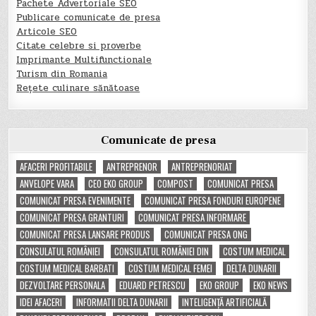
Pachete Advertoriale SEO
Publicare comunicate de presa
Articole SEO
Citate celebre si proverbe
Imprimante Multifunctionale
Turism din Romania
Rețete culinare sănătoase
Comunicate de presa
AFACERI PROFITABILE
ANTREPRENOR
ANTREPRENORIAT
ANVELOPE VARA
CEO EKO GROUP
COMPOST
COMUNICAT PRESA
COMUNICAT PRESA EVENIMENTE
COMUNICAT PRESA FONDURI EUROPENE
COMUNICAT PRESA GRANTURI
COMUNICAT PRESA INFORMARE
COMUNICAT PRESA LANSARE PRODUS
COMUNICAT PRESA ONG
CONSULATUL ROMÂNIEI
CONSULATUL ROMÂNIEI DIN
COSTUM MEDICAL
COSTUM MEDICAL BARBATI
COSTUM MEDICAL FEMEI
DELTA DUNARII
DEZVOLTARE PERSONALA
EDUARD PETRESCU
EKO GROUP
EKO NEWS
IDEI AFACERI
INFORMATII DELTA DUNARII
INTELIGENȚĂ ARTIFICIALĂ