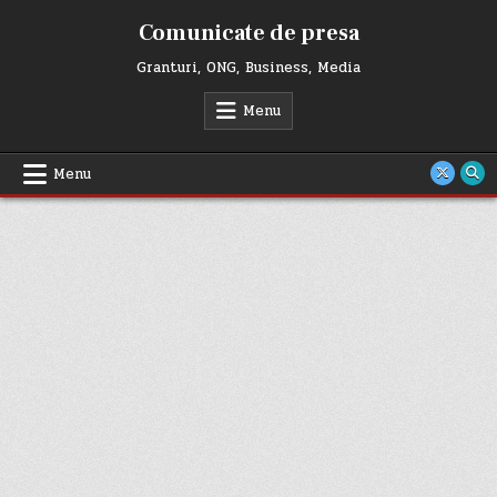
Skip
Comunicate de presa
to
content
Granturi, ONG, Business, Media
Menu
Menu