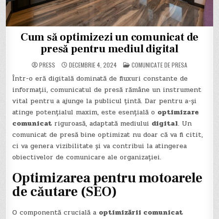
Cum să optimizezi un comunicat de
presă pentru mediul digital
POSTED
PRESS
DECEMBRIE 4, 2024
COMUNICATE DE PRESA
IN
Într-o eră digitală dominată de fluxuri constante de
informații, comunicatul de presă rămâne un instrument
vital pentru a ajunge la publicul țintă. Dar pentru a-și
atinge potențialul maxim, este esențială o
optimizare
comunicat
riguroasă, adaptată mediului
digital
. Un
comunicat de presă bine optimizat nu doar că va fi citit,
ci va genera vizibilitate și va contribui la atingerea
obiectivelor de comunicare ale organizației.
Optimizarea pentru motoarele
de căutare (SEO)
O componentă crucială a
optimizării comunicat