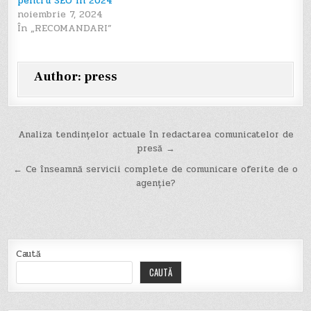
pentru SEO în 2024
noiembrie 7, 2024
În „RECOMANDARI”
Author:
press
Navigare
Analiza tendințelor actuale în redactarea comunicatelor de
presă →
în
← Ce înseamnă servicii complete de comunicare oferite de o
articole
agenție?
Caută
CAUTĂ