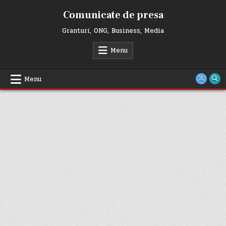
Skip
Comunicate de presa
to
content
Granturi, ONG, Business, Media
Menu
Menu