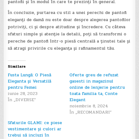
pantofii și în modul în care te prezinți în general.
În concluzie, purtarea cu stil a unei perechi de pantofi
eleganți de damă nu este doar despre alegerea pantofilor
potriviți, ci și despre atitudine și încredere. Cu câteva
sfaturi simple și atenție la detalii, poți să transformi o
pereche de pantofi într-o piesă centrală a ținutei tale și
să atragi privirile cu eleganța și rafinamentul tău.
Similare
Fusta Lungă: O Piesă
Oferte greu de refuzat
Eleganta și Versatilă
gasesti in magazinul
pentru Femei
online de lenjerie pentru
iunie 28, 2023
toata familia ta, Conte
În „DIVERSE”
Elegant
noiembrie 8, 2024
În „RECOMANDARI”
Sfaturile GLAMI: ce piese
vestimentare și culori ar
trebui să incluzi în