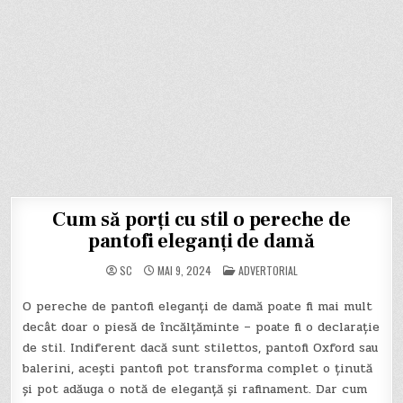
Cum să porți cu stil o pereche de
pantofi eleganți de damă
POSTED
SC
MAI 9, 2024
ADVERTORIAL
IN
O pereche de pantofi eleganți de damă poate fi mai mult
decât doar o piesă de încălțăminte – poate fi o declarație
de stil. Indiferent dacă sunt stilettos, pantofi Oxford sau
balerini, acești pantofi pot transforma complet o ținută
și pot adăuga o notă de eleganță și rafinament. Dar cum