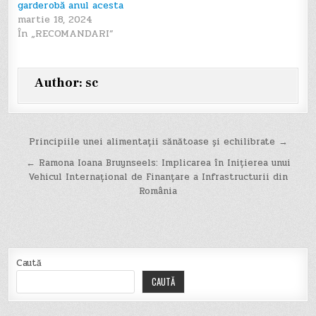
garderobă anul acesta
martie 18, 2024
În „RECOMANDARI”
Author:
sc
Navigare
Principiile unei alimentații sănătoase și echilibrate →
în
← Ramona Ioana Bruynseels: Implicarea în Inițierea unui
Vehicul Internațional de Finanțare a Infrastructurii din
articole
România
Caută
CAUTĂ