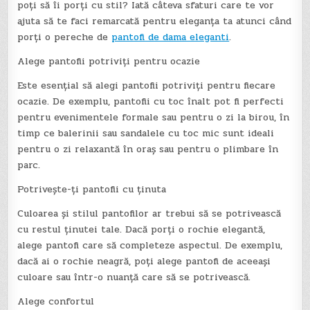
poți să îi porți cu stil? Iată câteva sfaturi care te vor
ajuta să te faci remarcată pentru eleganța ta atunci când
porți o pereche de
pantofi de dama eleganti
.
Alege pantofii potriviți pentru ocazie
Este esențial să alegi pantofii potriviți pentru fiecare
ocazie. De exemplu, pantofii cu toc înalt pot fi perfecti
pentru evenimentele formale sau pentru o zi la birou, în
timp ce balerinii sau sandalele cu toc mic sunt ideali
pentru o zi relaxantă în oraș sau pentru o plimbare în
parc.
Potrivește-ți pantofii cu ținuta
Culoarea și stilul pantofilor ar trebui să se potrivească
cu restul ținutei tale. Dacă porți o rochie elegantă,
alege pantofi care să completeze aspectul. De exemplu,
dacă ai o rochie neagră, poți alege pantofi de aceeași
culoare sau într-o nuanță care să se potrivească.
Alege confortul