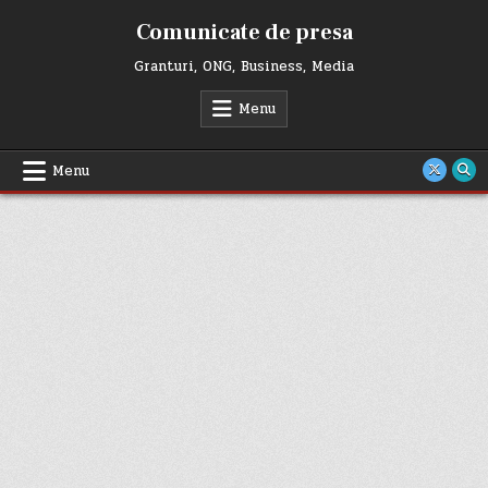
Skip
Comunicate de presa
to
content
Granturi, ONG, Business, Media
Menu
Menu