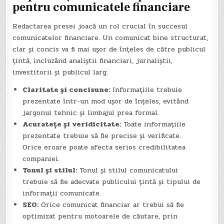
pentru comunicatele financiare
Redactarea presei joacă un rol crucial în succesul
comunicatelor financiare. Un comunicat bine structurat,
clar și concis va fi mai ușor de înțeles de către publicul
țintă, incluzând analiștii financiari, jurnaliștii,
investitorii și publicul larg.
Claritate și concisune:
Informațiile trebuie
prezentate într-un mod ușor de înțeles, evitând
jargonul tehnic și limbajul prea formal.
Acuratețe și veridicitate:
Toate informațiile
prezentate trebuie să fie precise și verificate.
Orice eroare poate afecta serios credibilitatea
companiei.
Tonul și stilul:
Tonul și stilul comunicatului
trebuie să fie adecvate publicului țintă și tipului de
informații comunicate.
SEO:
Orice comunicat financiar ar trebui să fie
optimizat pentru motoarele de căutare, prin