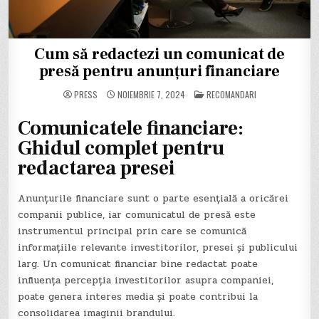
Cum să redactezi un comunicat de
presă pentru anunțuri financiare
POSTED
PRESS
NOIEMBRIE 7, 2024
RECOMANDARI
IN
Comunicatele financiare:
Ghidul complet pentru
redactarea presei
Anunțurile financiare sunt o parte esențială a oricărei
companii publice, iar comunicatul de presă este
instrumentul principal prin care se comunică
informațiile relevante investitorilor, presei și publicului
larg. Un comunicat financiar bine redactat poate
influența percepția investitorilor asupra companiei,
poate genera interes media și poate contribui la
consolidarea imaginii brandului.