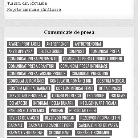
Turism din Romania
Rețete culinare sănătoase
Comunicate de presa
AFACERI PROFITABILE
ANTREPRENOR
ANTREPRENORIAT
ANVELOPE VARA
CEO EKO GROUP
COMPOST
COMUNICAT PRESA
COMUNICAT PRESA EVENIMENTE
COMUNICAT PRESA FONDURI EUROPENE
COMUNICAT PRESA GRANTURI
COMUNICAT PRESA INFORMARE
COMUNICAT PRESA LANSARE PRODUS
COMUNICAT PRESA ONG
CONSULATUL ROMÂNIEI
CONSULATUL ROMÂNIEI DIN
COSTUM MEDICAL
COSTUM MEDICAL BARBATI
COSTUM MEDICAL FEMEI
DELTA DUNARII
DEZVOLTARE PERSONALA
EDUARD PETRESCU
EKO GROUP
EKO NEWS
IDEI AFACERI
INFORMATII DELTA DUNARII
INTELIGENȚĂ ARTIFICIALĂ
PANOURI FOTOVOLTAICE
PROPAN
PUBLICITATE OOH
REVISTA DE AFACERI
REZERVOR PROPAN
REZERVOR PROPAN IEFTIN
SARMALE
SARMALE CU CARNE DE PORC
SARMALE IN FOI DE VARZA
SARMALE VEGETARIENE
SECOND HAND
SERBĂRILE SCRUMBIEI