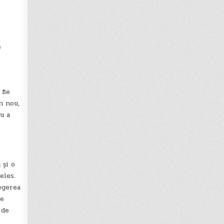
e
fie
n nou,
u a
 și o
eles.
egerea
de
 de