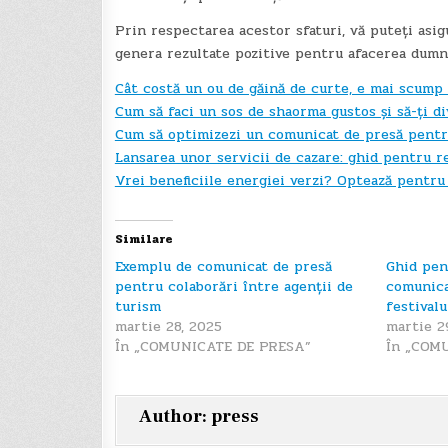
Prin respectarea acestor sfaturi, vă puteți asig
genera rezultate pozitive pentru afacerea dumn
Cât costă un ou de găină de curte, e mai scump
Cum să faci un sos de shaorma gustos și să-ți div
Cum să optimizezi un comunicat de presă pentr
Lansarea unor servicii de cazare: ghid pentru 
Vrei beneficiile energiei verzi? Optează pentru
Similare
Exemplu de comunicat de presă
Ghid pen
pentru colaborări între agenții de
comunica
turism
festival
martie 28, 2025
martie 2
În „COMUNICATE DE PRESA”
În „COM
Author:
press