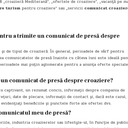
fi „croazieră Mediterană”, „ofertele de croaziere”, „vacanță pe ma
re turism
pentru croaziere” sau „servicii
comunicat croazier
ntru a trimite un comunicat de presă despre
 și de tipul de croazieră. În general, perioadele de vârf pentru
rea comunicatelor de presă înainte cu câteva luni este ideală pen
perioadele mai puțin aglomerate pentru a anunța oferte speciale
tr-un comunicat de presă despre croaziere?
lu captivant, un rezumat concis, informații despre compania de
prețuri, date de plecare, informații de contact și, dacă este cazul,
 evidențiați beneficiile și punctele forte ale ofertei dvs.
t comunicatul meu de presă?
riile, industria croazierelor sau lifestyle-ul, în funcție de publi