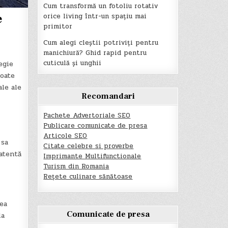
Cum transformă un fotoliu rotativ
orice living într-un spațiu mai
e
primitor
Cum alegi cleștii potriviți pentru
manichiură? Ghid rapid pentru
cuticulă și unghii
egie
oate
le ale
Recomandari
Pachete Advertoriale SEO
Publicare comunicate de presa
Articole SEO
 sa
Citate celebre si proverbe
atentă
Imprimante Multifunctionale
Turism din Romania
Rețete culinare sănătoase
tea
Comunicate de presa
la