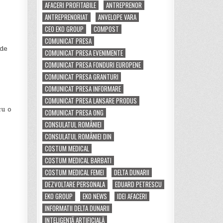
AFACERI PROFITABILE
ANTREPRENOR
ANTREPRENORIAT
ANVELOPE VARA
CEO EKO GROUP
COMPOST
COMUNICAT PRESA
 de
COMUNICAT PRESA EVENIMENTE
COMUNICAT PRESA FONDURI EUROPENE
COMUNICAT PRESA GRANTURI
COMUNICAT PRESA INFORMARE
COMUNICAT PRESA LANSARE PRODUS
cu o
COMUNICAT PRESA ONG
CONSULATUL ROMÂNIEI
CONSULATUL ROMÂNIEI DIN
COSTUM MEDICAL
COSTUM MEDICAL BARBATI
COSTUM MEDICAL FEMEI
DELTA DUNARII
DEZVOLTARE PERSONALA
EDUARD PETRESCU
EKO GROUP
EKO NEWS
IDEI AFACERI
INFORMATII DELTA DUNARII
INTELIGENȚĂ ARTIFICIALĂ