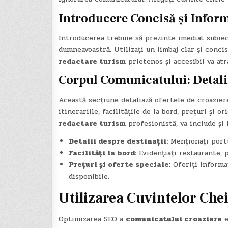
Introducere Concisă și Infor
Introducerea trebuie să prezinte imediat subiec
dumneavoastră. Utilizați un limbaj clar și conci
redactare turism
prietenos și accesibil va atr
Corpul Comunicatului: Detali
Această secțiune detaliază ofertele de croaziere,
itinerariile, facilitățile de la bord, prețuri și 
redactare turism
profesionistă, va include și 
Detalii despre destinații:
Menționați portur
Facilități la bord:
Evidențiați restaurante, pi
Prețuri și oferte speciale:
Oferiți informaț
disponibile.
Utilizarea Cuvintelor Che
Optimizarea SEO a
comunicatului croaziere
e