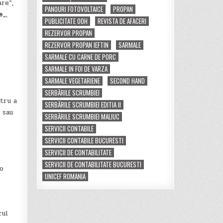
re”,
PANOURI FOTOVOLTAICE
PROPAN
e
„,
PUBLICITATE OOH
REVISTA DE AFACERI
REZERVOR PROPAN
REZERVOR PROPAN IEFTIN
SARMALE
SARMALE CU CARNE DE PORC
SARMALE IN FOI DE VARZA
SARMALE VEGETARIENE
SECOND HAND
SERBĂRILE SCRUMBIEI
tru a
SERBĂRILE SCRUMBIEI EDITIA II
 sau
SERBĂRILE SCRUMBIEI MALIUC
SERVICII CONTABILE
SERVICII CONTABILE BUCURESTI
SERVICII DE CONTABILITATE
SERVICII DE CONTABILITATE BUCURESTI
 o
UNICEF ROMANIA
cul