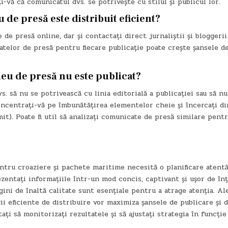
ți-vă că comunicatul dvs. se potrivește cu stilul și publicul lor.
e presă este distribuit eficient?
de presă online, dar și contactați direct jurnaliștii și bloggerii
atelor de presă pentru fiecare publicație poate crește șansele d
eu de presă nu este publicat?
s. să nu se potrivească cu linia editorială a publicației sau să nu 
concentrați-vă pe îmbunătățirea elementelor cheie și încercați di
it). Poate fi util să analizați comunicate de presă similare pentr
tru croaziere și pachete maritime necesită o planificare atentă
ezentați informațiile într-un mod concis, captivant și ușor de înț
ini de înaltă calitate sunt esențiale pentru a atrage atenția. Al
gii eficiente de distribuire vor maximiza șansele de publicare și 
ți să monitorizați rezultatele și să ajustați strategia în funcție