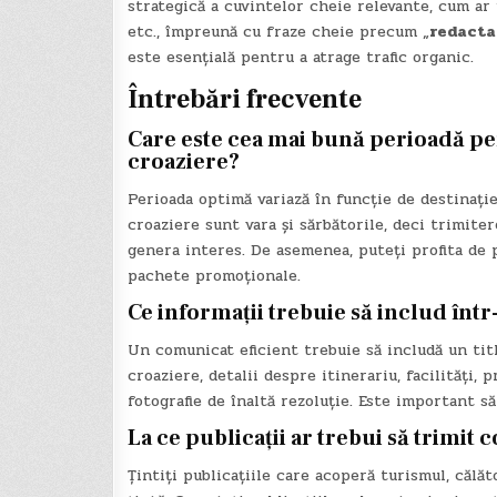
strategică a cuvintelor cheie relevante, cum ar 
etc., împreună cu fraze cheie precum „
redacta
este esențială pentru a atrage trafic organic.
Întrebări frecvente
Care este cea mai bună perioadă pe
croaziere?
Perioada optimă variază în funcție de destinație
croaziere sunt vara și sărbătorile, deci trimite
genera interes. De asemenea, puteți profita de 
pachete promoționale.
Ce informații trebuie să includ în
Un comunicat eficient trebuie să includă un tit
croaziere, detalii despre itinerariu, facilități, 
fotografie de înaltă rezoluție. Este important să
La ce publicații ar trebui să trimi
Țintiți publicațiile care acoperă turismul, călăto