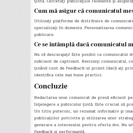
țintă. Cercetați publicațiile relevante și asigura
Cum mă asigur că comunicatul meu d
Utilizați platforme de distribuire de comunicate 
specializați în domeniu. Personalizarea comunic
publicare.
Ce se întâmplă dacă comunicatul m
Nu vă descurajați! Este posibil ca comunicatul dv
suficient de captivant. Revizuiți comunicatul, 
ținând cont de feedback-ul primit (dacă ați prim
identifica cele mai bune practici.
Concluzie
Redactarea unui comunicat de presă eficient pen
înțelegere a publicului țintă. Este crucial să pr
Un titlu puternic, un rezumat informativ și imag
publicațiilor potrivite și utilizarea unor strate
generare a interesului pentru oferta dvs. Nu uita
feedback și performanță.