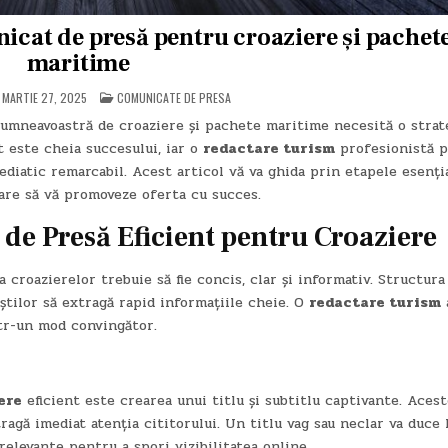
cat de presă pentru croaziere și pachet
maritime
POSTED
MARTIE 27, 2025
COMUNICATE DE PRESA
IN
umneavoastră de croaziere și pachete maritime necesită o strat
t este cheia succesului, iar o
redactare turism
profesionistă p
iatic remarcabil. Acest articol vă va ghida prin etapele esenția
are să vă promoveze oferta cu succes.
de Presă Eficient pentru Croaziere
croazierelor trebuie să fie concis, clar și informativ. Structura
iștilor să extragă rapid informațiile cheie. O
redactare turism
ntr-un mod convingător.
ere
eficient este crearea unui titlu și subtitlu captivante. Aces
ragă imediat atenția cititorului. Un titlu vag sau neclar va duce 
elevante pentru a spori vizibilitatea online.