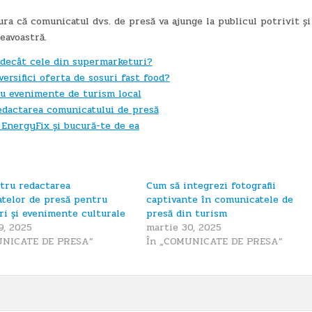
ura că comunicatul dvs. de presă va ajunge la publicul potrivit și
eavoastră.
 decât cele din supermarketuri?
ersifici oferta de sosuri fast food?
u evenimente de turism local
redactarea comunicatului de presă
 EnergyFix și bucură-te de ea
tru redactarea
Cum să integrezi fotografii
telor de presă pentru
captivante în comunicatele de
uri și evenimente culturale
presă din turism
9, 2025
martie 30, 2025
UNICATE DE PRESA”
În „COMUNICATE DE PRESA”