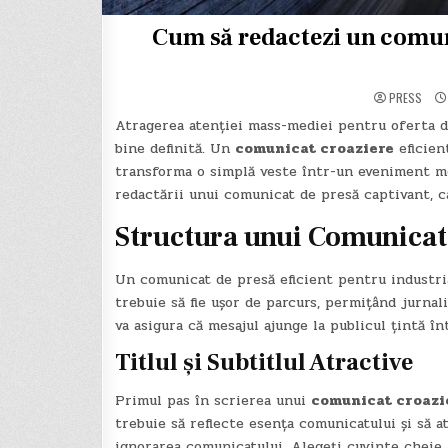
Cum să redactezi un comuni
PRESS
Atragerea atenției mass-mediei pentru oferta d
bine definită. Un
comunicat croaziere
eficien
transforma o simplă veste într-un eveniment med
redactării unui comunicat de presă captivant, c
Structura unui Comunicat 
Un comunicat de presă eficient pentru industria 
trebuie să fie ușor de parcurs, permițând jurnal
va asigura că mesajul ajunge la publicul țintă î
Titlul și Subtitlul Atractive
Primul pas în scrierea unui
comunicat croazi
trebuie să reflecte esența comunicatului și să at
ignorarea comunicatului. Alegeți cuvinte cheie r