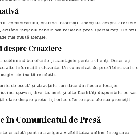
mativă
tul comunicatului, oferind informații esențiale despre ofertele
s, evitând jargonul tehnic sau termenii prea specializați. Un stil
age mai multă atenție.
i despre Croaziere
 subliniind beneficiile și avantajele pentru clienți. Descrieți
orice alte informații relevante. Un comunicat de presă bine scris, 
imagini de înaltă rezoluție.
ile de escală și atracțiile turistice din fiecare locație.
scine, spa-uri, divertisment și alte facilități disponibile pe vas.
ii clare despre prețuri și orice oferte speciale sau promoții
ie în Comunicatul de Presă
ste crucială pentru a asigura vizibilitatea online. Integrarea