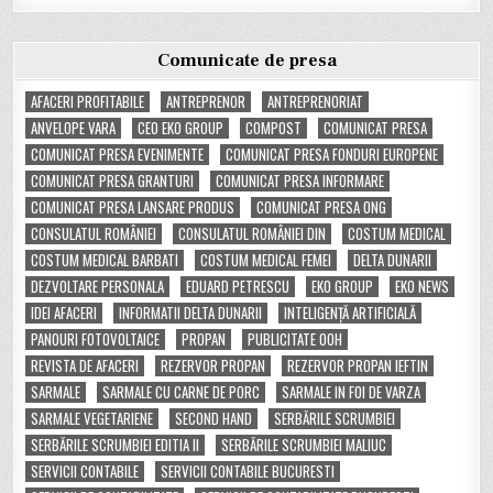
Comunicate de presa
AFACERI PROFITABILE
ANTREPRENOR
ANTREPRENORIAT
ANVELOPE VARA
CEO EKO GROUP
COMPOST
COMUNICAT PRESA
COMUNICAT PRESA EVENIMENTE
COMUNICAT PRESA FONDURI EUROPENE
COMUNICAT PRESA GRANTURI
COMUNICAT PRESA INFORMARE
COMUNICAT PRESA LANSARE PRODUS
COMUNICAT PRESA ONG
CONSULATUL ROMÂNIEI
CONSULATUL ROMÂNIEI DIN
COSTUM MEDICAL
COSTUM MEDICAL BARBATI
COSTUM MEDICAL FEMEI
DELTA DUNARII
DEZVOLTARE PERSONALA
EDUARD PETRESCU
EKO GROUP
EKO NEWS
IDEI AFACERI
INFORMATII DELTA DUNARII
INTELIGENȚĂ ARTIFICIALĂ
PANOURI FOTOVOLTAICE
PROPAN
PUBLICITATE OOH
REVISTA DE AFACERI
REZERVOR PROPAN
REZERVOR PROPAN IEFTIN
SARMALE
SARMALE CU CARNE DE PORC
SARMALE IN FOI DE VARZA
SARMALE VEGETARIENE
SECOND HAND
SERBĂRILE SCRUMBIEI
SERBĂRILE SCRUMBIEI EDITIA II
SERBĂRILE SCRUMBIEI MALIUC
SERVICII CONTABILE
SERVICII CONTABILE BUCURESTI