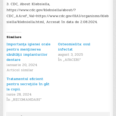
3. CDC, About Klebsiella,
https://www.cdc.gov/klebsiella/about/?
CDC_AAref_Val=https://www.cdc.gov/HAI/organisms/kleb
siella/klebsiella.html, Accesat în data de 2.08.2024.
Similare
Importanța igienei orale
Osteomielita: osul
pentru menținerea
infectat
sănătății implanturilor
august 3, 2025
dentare
În „AFACERI”
ianuarie 20, 2024
Articol similar
Tratamentul eficient
pentru secrețiile în gât
la copii.
iunie 28, 2024
În „RECOMANDARI”