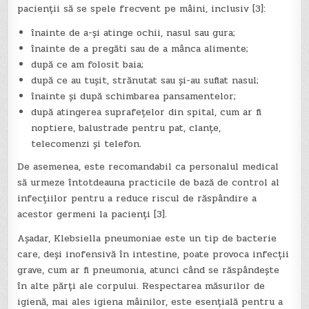
pacienții să se spele frecvent pe mâini, inclusiv [3]:
înainte de a-și atinge ochii, nasul sau gura;
înainte de a pregăti sau de a mânca alimente;
după ce am folosit baia;
după ce au tușit, strănutat sau și-au suflat nasul;
înainte și după schimbarea pansamentelor;
după atingerea suprafețelor din spital, cum ar fi
noptiere, balustrade pentru pat, clanțe,
telecomenzi și telefon.
De asemenea, este recomandabil ca personalul medical
să urmeze întotdeauna practicile de bază de control al
infecțiilor pentru a reduce riscul de răspândire a
acestor germeni la pacienți [3].
Așadar, Klebsiella pneumoniae este un tip de bacterie
care, deși inofensivă în intestine, poate provoca infecții
grave, cum ar fi pneumonia, atunci când se răspândește
în alte părți ale corpului. Respectarea măsurilor de
igienă, mai ales igiena mâinilor, este esențială pentru a