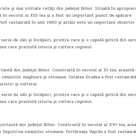
ute și mai vizitate cetăți din județul Bihor. Situată în apropier
ă în secolul al XIII-lea și a fost un important punct de apărare
 fost restaurată în anii 1960 și astăzi este un important obiectiv
 serie de săli și încăperi, printre care și o capelă gotică din seco
u care prezintă istoria și cultura regiunii.
tantă din județul Bihor. Construită în secolul al XI-lea, această
invaziilor maghiare și otomane. Cetatea Oradea a fost restaurată
ristic și cultural.
 serie de săli și încăperi, printre care și o capelă gotică din seco
u care prezintă istoria și cultura regiunii.
portantă din județul Bihor. Construită în secolul al XVI-lea, ace
 împotriva invaziilor otomane. Fortăreața Vașcău a fost restaura