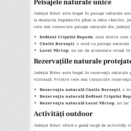
Peisajele naturale unice
Județul Bihor este bogat în peisaje naturale uni
la dealurile împădurite până la văile râurilor, j
cele mai cunoscute peisaje naturale din județul
Defileul Crișului Repede
, unul dintre cele
Cheile Borzești
, o zonă cu peisaje naturale 
Lacul Vârtop
, un lac de acumulare situat î
Rezervațiile naturale protejat
Județul Bihor este bogat în rezervații naturale 
vizitează. Printre cele mai cunoscute rezervați
Rezervația naturală Cheile Borzești
, o z
Rezervația naturală Defileul Crișului Re
Rezervația naturală Lacul Vârtop
, un lac
Activități outdoor
Județul Bihor oferă o gamă largă de activități o