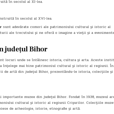
uită în secolul al XI-lea.
nstruită în secolul al XVI-lea.
r
sunt adevărate comori ale patrimoniului cultural și istoric al
ii ale trecutului și ne oferă o imagine a vieții și a eveniment
in județul Bihor
nt locuri unde se întâlnesc istoria, cultura și arta. Aceste instit
 înțelege mai bine patrimoniul cultural și istoric al regiunii. În
i de artă din județul Bihor, prezentându-le istoria, colecțiile și
ai importante muzee din județul Bihor. Fondat în 1938, muzeul ar
niului cultural și istoric al regiunii Crișurilor. Colecțiile muze
ese de arheologie, istorie, etnografie și artă.