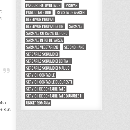
PANOURI FOTOVOLTAICE
PROPAN
;
PUBLICITATE OOH
REVISTA DE AFACERI
r;
REZERVOR PROPAN
REZERVOR PROPAN IEFTIN
SARMALE
SARMALE CU CARNE DE PORC
SARMALE IN FOI DE VARZA
SARMALE VEGETARIENE
SECOND HAND
SERBĂRILE SCRUMBIEI
SERBĂRILE SCRUMBIEI EDITIA II
SERBĂRILE SCRUMBIEI MALIUC
SERVICII CONTABILE
SERVICII CONTABILE BUCURESTI
SERVICII DE CONTABILITATE
SERVICII DE CONTABILITATE BUCURESTI
elor
UNICEF ROMANIA
ce din