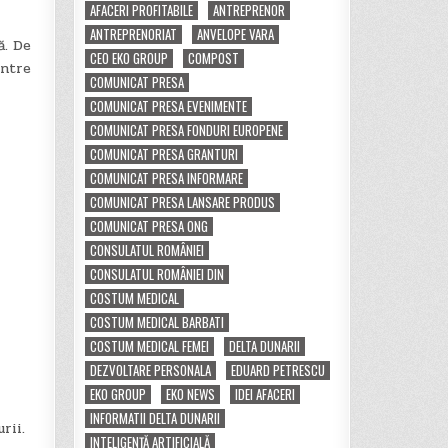
AFACERI PROFITABILE
ANTREPRENOR
ANTREPRENORIAT
ANVELOPE VARA
ă. De
CEO EKO GROUP
COMPOST
intre
COMUNICAT PRESA
COMUNICAT PRESA EVENIMENTE
COMUNICAT PRESA FONDURI EUROPENE
COMUNICAT PRESA GRANTURI
COMUNICAT PRESA INFORMARE
COMUNICAT PRESA LANSARE PRODUS
COMUNICAT PRESA ONG
CONSULATUL ROMÂNIEI
CONSULATUL ROMÂNIEI DIN
COSTUM MEDICAL
COSTUM MEDICAL BARBATI
COSTUM MEDICAL FEMEI
DELTA DUNARII
DEZVOLTARE PERSONALA
EDUARD PETRESCU
EKO GROUP
EKO NEWS
IDEI AFACERI
INFORMATII DELTA DUNARII
rii.
INTELIGENȚĂ ARTIFICIALĂ