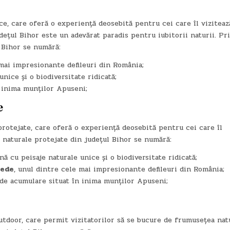
ce, care oferă o experiență deosebită pentru cei care îl viziteaz
udețul Bihor este un adevărat paradis pentru iubitorii naturii. Pr
 Bihor se numără:
 mai impresionante defileuri din România;
unice și o biodiversitate ridicată;
n inima munților Apuseni;
e
protejate, care oferă o experiență deosebită pentru cei care îl
i naturale protejate din județul Bihor se numără:
onă cu peisaje naturale unice și o biodiversitate ridicată;
pede
, unul dintre cele mai impresionante defileuri din România;
 de acumulare situat în inima munților Apuseni;
utdoor, care permit vizitatorilor să se bucure de frumusețea natu