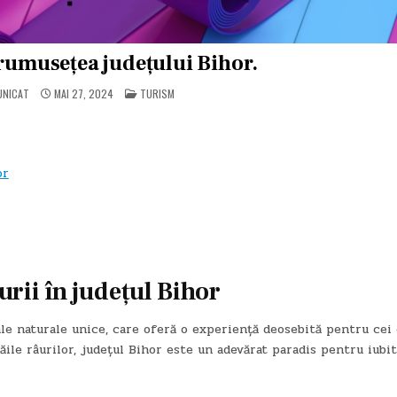
rumusețea județului Bihor.
POSTED
UNICAT
MAI 27, 2024
TURISM
IN
or
rii în județul Bihor
le naturale unice, care oferă o experiență deosebită pentru cei
văile râurilor, județul Bihor este un adevărat paradis pentru iubit