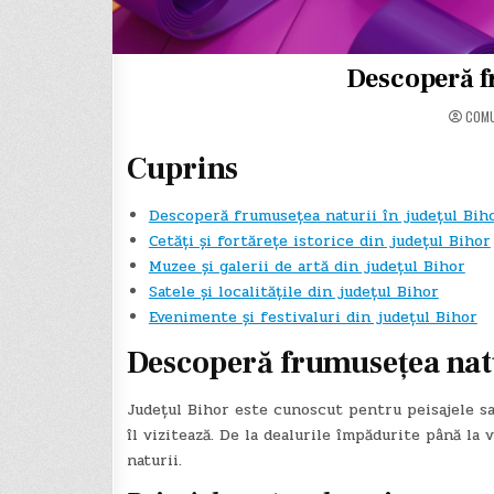
Descoperă f
COM
Cuprins
Descoperă frumusețea naturii în județul Bih
Cetăți și fortărețe istorice din județul Bihor
Muzee și galerii de artă din județul Bihor
Satele și localitățile din județul Bihor
Evenimente și festivaluri din județul Bihor
Descoperă frumusețea natu
Județul Bihor este cunoscut pentru peisajele sa
îl vizitează. De la dealurile împădurite până la 
naturii.