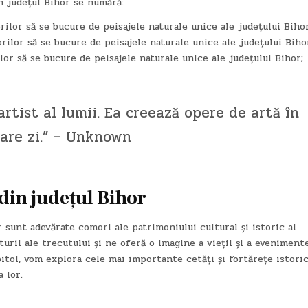
n județul Bihor se numără:
orilor să se bucure de peisajele naturale unice ale județului Bihor
orilor să se bucure de peisajele naturale unice ale județului Biho
ilor să se bucure de peisajele naturale unice ale județului Bihor;
rtist al lumii. Ea creează opere de artă în
care zi.” – Unknown
 din județul Bihor
r sunt adevărate comori ale patrimoniului cultural și istoric al
ii ale trecutului și ne oferă o imagine a vieții și a eveniment
pitol, vom explora cele mai importante cetăți și fortărețe istori
 lor.