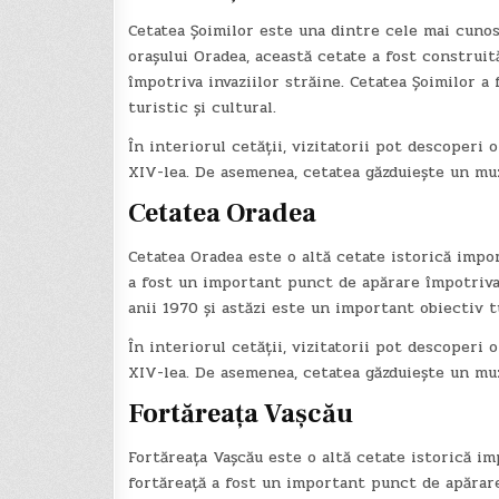
Cetatea Șoimilor este una dintre cele mai cunosc
orașului Oradea, această cetate a fost construit
împotriva invaziilor străine. Cetatea Șoimilor a
turistic și cultural.
În interiorul cetății, vizitatorii pot descoperi o
XIV-lea. De asemenea, cetatea găzduiește un muze
Cetatea Oradea
Cetatea Oradea este o altă cetate istorică impor
a fost un important punct de apărare împotriva 
anii 1970 și astăzi este un important obiectiv tu
În interiorul cetății, vizitatorii pot descoperi o
XIV-lea. De asemenea, cetatea găzduiește un muze
Fortăreața Vașcău
Fortăreața Vașcău este o altă cetate istorică im
fortăreață a fost un important punct de apărare