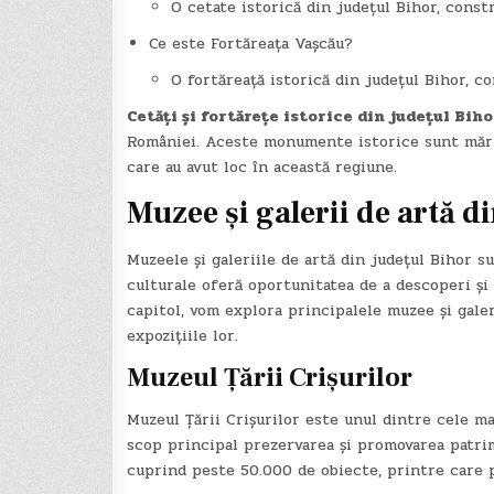
O cetate istorică din județul Bihor, constr
Ce este Fortăreața Vașcău?
O fortăreață istorică din județul Bihor, co
Cetăți și fortărețe istorice din județul Biho
României. Aceste monumente istorice sunt mărtur
care au avut loc în această regiune.
Muzee și galerii de artă d
Muzeele și galeriile de artă din județul Bihor su
culturale oferă oportunitatea de a descoperi și a
capitol, vom explora principalele muzee și galeri
expozițiile lor.
Muzeul Țării Crișurilor
Muzeul Țării Crișurilor este unul dintre cele m
scop principal prezervarea și promovarea patrimo
cuprind peste 50.000 de obiecte, printre care pi