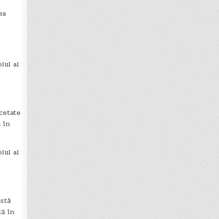
ea
lul al
 cetate
 în
lul al
astă
tă în