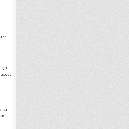
elor
uții
 acest
e ca
ului