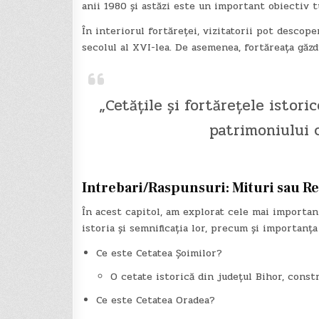
anii 1980 și astăzi este un important obiectiv tu
În interiorul fortăreței, vizitatorii pot descoper
secolul al XVI-lea. De asemenea, fortăreața găzd
„Cetățile și fortărețele istor
patrimoniului c
Intrebari/Raspunsuri: Mituri sau Re
În acest capitol, am explorat cele mai importan
istoria și semnificația lor, precum și importanța
Ce este Cetatea Șoimilor?
O cetate istorică din județul Bihor, constru
Ce este Cetatea Oradea?