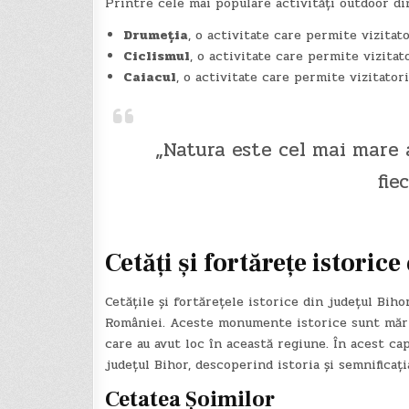
Printre cele mai populare activități outdoor di
Drumeția
, o activitate care permite vizitat
Ciclismul
, o activitate care permite vizitat
Caiacul
, o activitate care permite vizitator
„Natura este cel mai mare a
fie
Cetăți și fortărețe istorice
Cetățile și fortărețele istorice din județul Biho
României. Aceste monumente istorice sunt mărtur
care au avut loc în această regiune. În acest ca
județul Bihor, descoperind istoria și semnificația
Cetatea Șoimilor