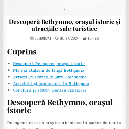
Descoperă Rethymno, orașul istoric și
atracțiile sale turistice
POSTED
COMUNICAT
MAI 27, 2024
TURISM
IN
Cuprins
Descoperă Rethymno, orașul istoric
Plaje și stațiuni de lângă Rethymno
Atracții turistice în jurul Rethymno
Activități și evenimente în Rethymno
Concluzii și sfaturi pentru vizitatori
Descoperă Rethymno, orașul
istoric
Rethymno este un oraș istoric situat în partea de nord a