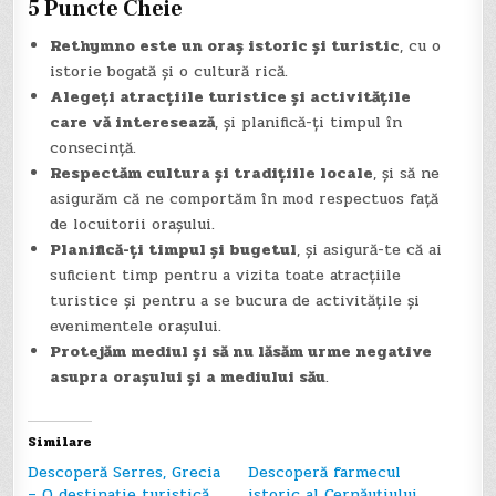
5 Puncte Cheie
Rethymno este un oraș istoric și turistic
, cu o
istorie bogată și o cultură rică.
Alegeți atracțiile turistice și activitățile
care vă interesează
, și planifică-ți timpul în
consecință.
Respectăm cultura și tradițiile locale
, și să ne
asigurăm că ne comportăm în mod respectuos față
de locuitorii orașului.
Planifică-ți timpul și bugetul
, și asigură-te că ai
suficient timp pentru a vizita toate atracțiile
turistice și pentru a se bucura de activitățile și
evenimentele orașului.
Protejăm mediul și să nu lăsăm urme negative
asupra orașului și a mediului său
.
Similare
Descoperă Serres, Grecia
Descoperă farmecul
– O destinație turistică
istoric al Cernăuțiului