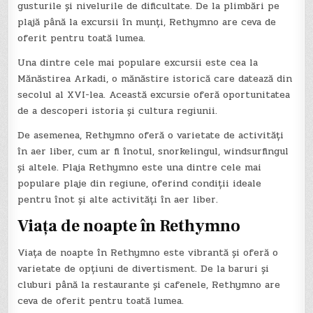
gusturile și nivelurile de dificultate. De la plimbări pe
plajă până la excursii în munți, Rethymno are ceva de
oferit pentru toată lumea.
Una dintre cele mai populare excursii este cea la
Mănăstirea Arkadi, o mănăstire istorică care datează din
secolul al XVI-lea. Această excursie oferă oportunitatea
de a descoperi istoria și cultura regiunii.
De asemenea, Rethymno oferă o varietate de activități
în aer liber, cum ar fi înotul, snorkelingul, windsurfingul
și altele. Plaja Rethymno este una dintre cele mai
populare plaje din regiune, oferind condiții ideale
pentru înot și alte activități în aer liber.
Viața de noapte în Rethymno
Viața de noapte în Rethymno este vibrantă și oferă o
varietate de opțiuni de divertisment. De la baruri și
cluburi până la restaurante și cafenele, Rethymno are
ceva de oferit pentru toată lumea.