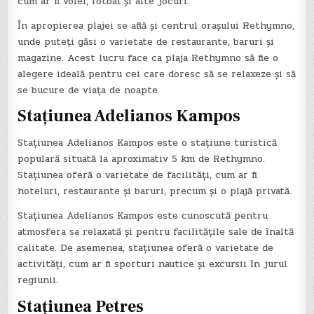
cum ar fi volei, fotbal și alte jocuri.
În apropierea plajei se află și centrul orașului Rethymno,
unde puteți găsi o varietate de restaurante, baruri și
magazine. Acest lucru face ca plaja Rethymno să fie o
alegere ideală pentru cei care doresc să se relaxeze și să
se bucure de viața de noapte.
Stațiunea Adelianos Kampos
Stațiunea Adelianos Kampos este o stațiune turistică
populară situată la aproximativ 5 km de Rethymno.
Stațiunea oferă o varietate de facilități, cum ar fi
hoteluri, restaurante și baruri, precum și o plajă privată.
Stațiunea Adelianos Kampos este cunoscută pentru
atmosfera sa relaxată și pentru facilitățile sale de înaltă
calitate. De asemenea, stațiunea oferă o varietate de
activități, cum ar fi sporturi nautice și excursii în jurul
regiunii.
Stațiunea Petres