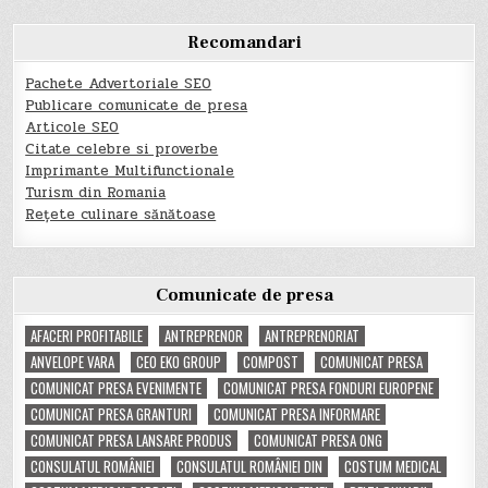
Recomandari
Pachete Advertoriale SEO
Publicare comunicate de presa
Articole SEO
Citate celebre si proverbe
Imprimante Multifunctionale
Turism din Romania
Rețete culinare sănătoase
Comunicate de presa
AFACERI PROFITABILE
ANTREPRENOR
ANTREPRENORIAT
ANVELOPE VARA
CEO EKO GROUP
COMPOST
COMUNICAT PRESA
COMUNICAT PRESA EVENIMENTE
COMUNICAT PRESA FONDURI EUROPENE
COMUNICAT PRESA GRANTURI
COMUNICAT PRESA INFORMARE
COMUNICAT PRESA LANSARE PRODUS
COMUNICAT PRESA ONG
CONSULATUL ROMÂNIEI
CONSULATUL ROMÂNIEI DIN
COSTUM MEDICAL