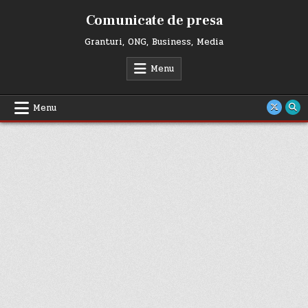
Skip
Comunicate de presa
to
content
Granturi, ONG, Business, Media
Menu
Menu