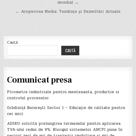
mondial →
în
← Acoperirea Media: Tendințe și Dezvoltări Actuale
articole
Caută
CAUTĂ
Comunicat presa
Pirometre industriale pentru mentenanta, productie si
controlul proceselor
Grădiniță București Sector 1 – Educație de calitate pentru
cei mici
ADIRU solicită prelungirea termenului pentru aplicarea
TVA-ului redus de 9%: Blocajul sistemelor ANCPI pune în
pericol zeci de mii de tranzacții imobiliare și mii de