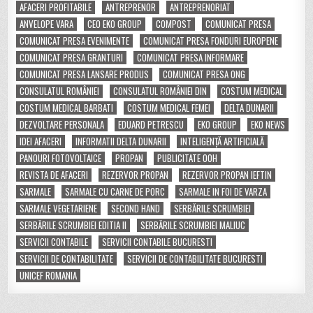
AFACERI PROFITABILE
ANTREPRENOR
ANTREPRENORIAT
ANVELOPE VARA
CEO EKO GROUP
COMPOST
COMUNICAT PRESA
COMUNICAT PRESA EVENIMENTE
COMUNICAT PRESA FONDURI EUROPENE
COMUNICAT PRESA GRANTURI
COMUNICAT PRESA INFORMARE
COMUNICAT PRESA LANSARE PRODUS
COMUNICAT PRESA ONG
CONSULATUL ROMÂNIEI
CONSULATUL ROMÂNIEI DIN
COSTUM MEDICAL
COSTUM MEDICAL BARBATI
COSTUM MEDICAL FEMEI
DELTA DUNARII
DEZVOLTARE PERSONALA
EDUARD PETRESCU
EKO GROUP
EKO NEWS
IDEI AFACERI
INFORMATII DELTA DUNARII
INTELIGENȚĂ ARTIFICIALĂ
PANOURI FOTOVOLTAICE
PROPAN
PUBLICITATE OOH
REVISTA DE AFACERI
REZERVOR PROPAN
REZERVOR PROPAN IEFTIN
SARMALE
SARMALE CU CARNE DE PORC
SARMALE IN FOI DE VARZA
SARMALE VEGETARIENE
SECOND HAND
SERBĂRILE SCRUMBIEI
SERBĂRILE SCRUMBIEI EDITIA II
SERBĂRILE SCRUMBIEI MALIUC
SERVICII CONTABILE
SERVICII CONTABILE BUCURESTI
SERVICII DE CONTABILITATE
SERVICII DE CONTABILITATE BUCURESTI
UNICEF ROMANIA