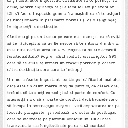
să ții cont. Este important, ca înainte să te pornești la
drum, pentru siguranța ta și a familiei sau prietenilor
tăi, să faci o inspecție generală a mașinii ca să te asiguri
că funcționează în parametri normali și că o să ajungeți
în siguranță la destinație.
Când mergi pe un traseu pe care nu-l cunoști, ca să eviți
să te rătăcești și să nu fie nevoie să te întorci din drum,
este bine dacă ai avea un GPS. Mașina ta nu are această
funcționalitate? Poți oricând apela la un navigator GPS,
care să te ajute să urmezi un traseu potrivit și corect
către destinația spre care te îndrepți.
Un lucru foarte important, pe timpul călătoriei, mai ales
dacă este un drum foarte lung de parcurs, de câteva ore,
trebuie să te simți comod și să ai parte de confort. Cu
siguranță nu o să ai parte de confort dacă bagajele nu o
să încapă în portbagajul mașinii. Evită depozitarea lor pe
locurile pasagerilor și apelează la o cutie de portbagaj,
care se montează pe plafonul vehiculului. Nu ai bare
transversale sau longitudinale pe care să montezi