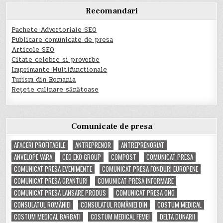
Recomandari
Pachete Advertoriale SEO
Publicare comunicate de presa
Articole SEO
Citate celebre si proverbe
Imprimante Multifunctionale
Turism din Romania
Rețete culinare sănătoase
Comunicate de presa
AFACERI PROFITABILE
ANTREPRENOR
ANTREPRENORIAT
ANVELOPE VARA
CEO EKO GROUP
COMPOST
COMUNICAT PRESA
COMUNICAT PRESA EVENIMENTE
COMUNICAT PRESA FONDURI EUROPENE
COMUNICAT PRESA GRANTURI
COMUNICAT PRESA INFORMARE
COMUNICAT PRESA LANSARE PRODUS
COMUNICAT PRESA ONG
CONSULATUL ROMÂNIEI
CONSULATUL ROMÂNIEI DIN
COSTUM MEDICAL
COSTUM MEDICAL BARBATI
COSTUM MEDICAL FEMEI
DELTA DUNARII