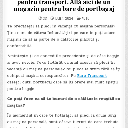
pentru transport. Află aici de un
magazin pentru bare de portbagaj
POSTED
SC
IULIE 1, 2024
AUTO
IN
Te pregătești să pleci în vacanță cu mașina personală?
Ține cont de câteva îmbunătățiri pe care le poți aduce
mașinii ca să ai parte de o călătorie plăcută și
confortabilă.
Amintește-ți de concediile precedente și de câte bagaje
ai avut nevoie. Te-ai hotărât ca anul acesta să pleci în
vacanță cu mașina personală? Nu pleca la drum fără să îți
echipezi mașina corespunzător. Pe
Bare Transport
găsești cutii portbagaj care să îți ofere mai mult spațiu
pentru bagaje.
Ce poți face ca să te bucuri de o călătorie reușită cu
mașina?
În momentul în care te hotărăști să pleci la drum lung
cu mașina personală, sunt câteva lucruri de care trebuie