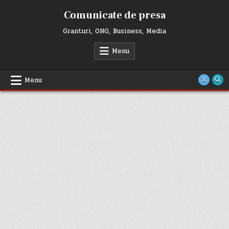
Skip
Comunicate de presa
to
content
Granturi, ONG, Business, Media
Menu
Menu