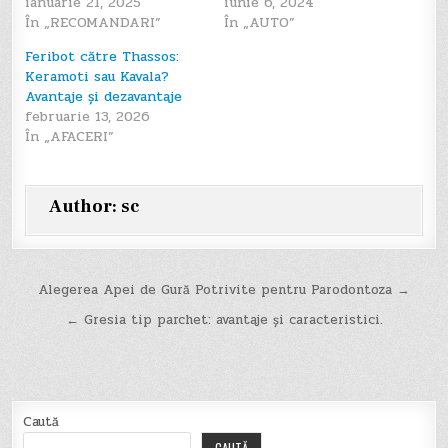
ianuarie 21, 2025
iunie 6, 2024
În „RECOMANDARI”
În „AUTO”
Feribot către Thassos:
Keramoti sau Kavala?
Avantaje și dezavantaje
februarie 13, 2026
În „AFACERI”
Author:
sc
Navigare
Alegerea Apei de Gură Potrivite pentru Parodontoza →
în
← Gresia tip parchet: avantaje și caracteristici.
articole
Caută
CAUTĂ