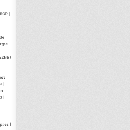
BOR |
 de
rgie
(AEHR)
eri
N |
in
) |
pres |