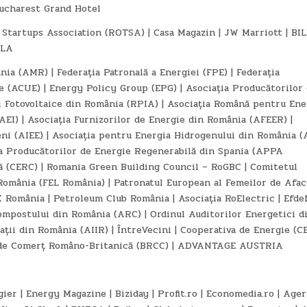
ucharest Grand Hotel
Startups Association (ROTSA) | Casa Magazin | JW Marriott | BIL
iLA
ia (AMR) | Federația Patronală a Energiei (FPE) | Federația
ie (ACUE) | Energy Policy Group (EPG) | Asociația Producătorilor
i Fotovoltaice din România (RPIA) | Asociația Română pentru Ene
AEI) | Asociația Furnizorilor de Energie din România (AFEER) |
ieni (AIEE) | Asociația pentru Energia Hidrogenului din România 
ia Producătorilor de Energie Regenerabilă din Spania (APPA
ră (CERC) | Romania Green Building Council – RoGBC | Comitetul
omânia (FEL România) | Patronatul European al Femeilor de Afac
X România | Petroleum Club România | Asociația RoElectric | Efde
ompostului din România (ARC) | Ordinul Auditorilor Energetici d
ații din România (AIIR) | ÎntreVecini | Cooperativa de Energie (CE
a de Comerț Româno-Britanică (BRCC) | ADVANTAGE AUSTRIA
ier | Energy Magazine | Biziday | Profit.ro | Economedia.ro | Ager