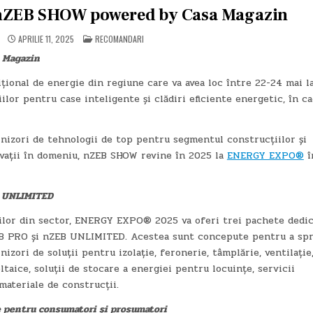
nZEB SHOW powered by Casa Magazin
POSTED
APRILIE 11, 2025
RECOMANDARI
IN
 Magazin
țional de energie din regiune care va avea loc între 22-24 mai l
lor pentru case inteligente și clădiri eficiente energetic, în ca
rnizori de tehnologii de top pentru segmentul construcțiilor și
novații în domeniu, nZEB SHOW revine în 2025 la
ENERGY EXPO®
î
B UNLIMITED
ilor din sector, ENERGY EXPO® 2025 va oferi trei pachete dedi
EB PRO și nZEB UNLIMITED. Acestea sunt concepute pentru a spr
nizori de soluții pentru izolație, feronerie, tâmplărie, ventilație
aice, soluții de stocare a energiei pentru locuințe, servicii
materiale de construcții.
ce pentru consumatori și prosumatori