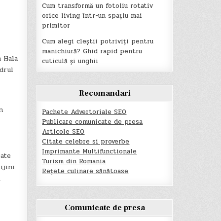
Cum transformă un fotoliu rotativ
orice living într-un spațiu mai
primitor
Cum alegi cleștii potriviți pentru
manichiură? Ghid rapid pentru
a Hala
cuticulă și unghii
drul
Recomandari
n
Pachete Advertoriale SEO
Publicare comunicate de presa
Articole SEO
Citate celebre si proverbe
Imprimante Multifunctionale
cate
Turism din Romania
ijini
Rețete culinare sănătoase
,
Comunicate de presa