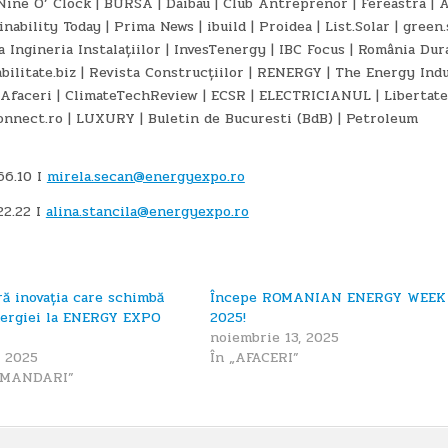
 Nine O’ Clock | BURSA | Daibau | Club Antreprenor | Fereastra | 
ability Today | Prima News | ibuild | Proidea | List.Solar | green.
 Ingineria Instalațiilor | InvesTenergy | IBC Focus | România Dura
bilitate.biz | Revista Construcțiilor | RENERGY | The Energy Ind
 Afaceri | ClimateTechReview | ECSR | ELECTRICIANUL | Libertate
 connect.ro | LUXURY | Buletin de Bucuresti (BdB) | Petroleum
66.10 I
mirela.secan@energyexpo.ro
22.22 I
alina.stancila@energyexpo.ro
ă inovația care schimbă
Începe ROMANIAN ENERGY WEEK
ergiei la ENERGY EXPO
2025!
noiembrie 13, 2025
, 2025
În „AFACERI”
OMANDARI”