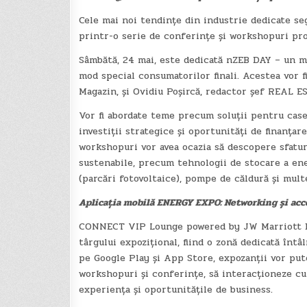
Cele mai noi tendințe din industrie dedicate 
printr-o serie de conferințe și workshopuri progr
Sâmbătă, 24 mai, este dedicată nZEB DAY – un ma
mod special consumatorilor finali. Acestea vor 
Magazin, și Ovidiu Poșircă, redactor șef REAL E
Vor fi abordate teme precum soluții pentru case
investiții strategice și oportunități de finanțar
workshopuri vor avea ocazia să descopere sfaturi
sustenabile, precum tehnologii de stocare a ene
(parcări fotovoltaice), pompe de căldură și multe
Aplicația mobilă ENERGY EXPO: Networking și acce
CONNECT VIP Lounge powered by JW Marriott Bu
târgului expozițional, fiind o zonă dedicată întâ
pe Google Play și App Store, expozanții vor pute
workshopuri și conferințe, să interacționeze cu v
experiența și oportunitățile de business.