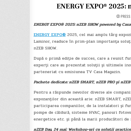
ENERGY EXPO® 2025: 
PRESS
ENERGY EXPO® 2025: nZEB SHOW powered by Casa
ENERGY EXPO®
2025, cel mai amplu târg expozi
Laminor, readuce în prim-plan importanța soluții
nZEB SHOW.
După o primă ediție de succes, care a reunit fu
experți care au prezentat soluții și ultimele i
parteneriat cu emisiunea TV Casa Magazin.
Pachete dedicate: nZEB SMART, nZEB PRO și nZE
Pentru a răspunde nevoilor diverse ale compani
expozanților din această arie: nZEB SMART, nZ
participarea companiilor, de la instalatori și fur
pompe de căldură, sisteme HVAC, panouri fotovolt
energetice etc. și până la marii producători de 
nZEB Day, 24 mai: Workshop-uri cu soluții practi