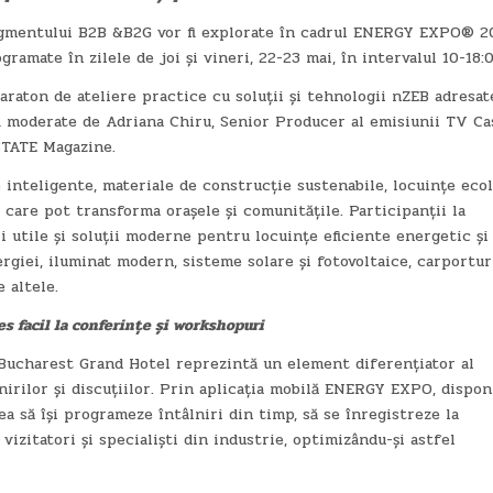
segmentului B2B &B2G vor fi explorate în cadrul ENERGY EXPO® 2
amate în zilele de joi și vineri, 22-23 mai, în intervalul 10-18:0
raton de ateliere practice cu soluții și tehnologii nZEB adresat
fi moderate de Adriana Chiru, Senior Producer al emisiunii TV Ca
STATE Magazine.
 inteligente, materiale de construcție sustenabile, locuințe ecol
e care pot transforma orașele și comunitățile. Participanții la
 utile și soluții moderne pentru locuințe eficiente energetic și
rgiei, iluminat modern, sisteme solare și fotovoltaice, carportur
 altele.
s facil la conferințe și workshopuri
charest Grand Hotel reprezintă un element diferențiator al
lnirilor și discuțiilor. Prin aplicația mobilă ENERGY EXPO, dispon
a să își programeze întâlniri din timp, să se înregistreze la
izitatori și specialiști din industrie, optimizându-și astfel