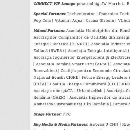
CONNECT VIP Lounge
powered by JW Marriott B
Special Partners:
Techcelerator | Romanian Tech 
Pop Cola | Vitamin Aqua | Crama Gîrboiu | VLAd
Valued Partners:
Asociația Municipiilor din Român
Asociațiilor Companiilor de Utilități din Energ
Energie Electrică (HENRO) | Asociația Industrie
Eoliană (RWEA) | Asociația Energia Inteligentă (
Asociația Inginerilor Energeticieni Și Electric
| Asociația Română Smart City (ARSC) | Asociaț
Renovables) | Coaliția pentru Economie Circula
Național Român CIGRE | Future Energy Leaders R
(PEFA) | Coaliția Energie Comunitară (CEC) | KN
Asociația energiaTA | UrbanizeHub | Asociația C
România (OAER) | Asociația Inginerilor de Instal
Ambasada Sustenabilității în România | Camer
Stage Partner:
PPC
Key Media & Media Partners
: Antena 3 CNN | Ring