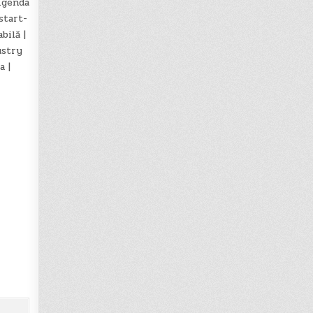
Agenda
start-
bilă |
ustry
a |