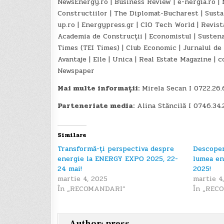
NewsEnergy.ro | Business Review | e-nergia.ro |
Constructiilor | The Diplomat-Bucharest | Sustain
up.ro | Energypress.gr | CIO Tech World | Revista
Academia de Construcții | Economistul | Sustena
Times (TEI Times) | Club Economic | Jurnalul de
Avantaje | Elle | Unica | Real Estate Magazine |
Newspaper
Mai multe informații:
Mirela Secan I 0722.26.
Parteneriate media:
Alina Stăncilă I 0746.34.
Similare
Transformă-ți perspectiva despre
Descoper
energie la ENERGY EXPO 2025, 22-
lumea en
24 mai!
2025!
martie 4, 2025
martie 4
În „RECOMANDARI”
În „REC
Author:
press