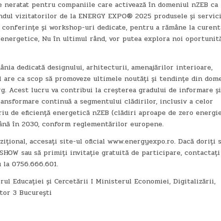
e neratat pentru companiile care activează în domeniul nZEB ca
rândul vizitatorilor de la ENERGY EXPO® 2025 produsele și servici
la conferințe și workshop-uri dedicate, pentru a rămâne la curent
i energetice, Nu în ultimul rând, vor putea explora noi oportunit
ia dedicată designului, arhitecturii, amenajărilor interioare,
tul are ca scop să promoveze ultimele noutăți și tendințe din dom
. Acest lucru va contribui la creșterea gradului de informare și
ansformare continuă a segmentului clădirilor, inclusiv a celor
riu de eficiență energetică nZEB (clădiri aproape de zero energie
 până în 2030, conform reglementărilor europene.
țional, accesați site-ul oficial www.energyexpo.ro. Dacă doriți 
 SHOW sau să primiți invitație gratuită de participare, contactați
 la 0756.666.601.
ul Educației și Cercetării I Ministerul Economiei, Digitalizării,
tor 3 București