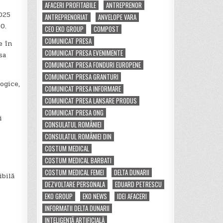
AFACERI PROFITABILE
ANTREPRENOR
025
ANTREPRENORIAT
ANVELOPE VARA
0.
CEO EKO GROUP
COMPOST
COMUNICAT PRESA
e în
COMUNICAT PRESA EVENIMENTE
sa
COMUNICAT PRESA FONDURI EUROPENE
COMUNICAT PRESA GRANTURI
ogice,
COMUNICAT PRESA INFORMARE
COMUNICAT PRESA LANSARE PRODUS
COMUNICAT PRESA ONG
i
CONSULATUL ROMÂNIEI
CONSULATUL ROMÂNIEI DIN
COSTUM MEDICAL
COSTUM MEDICAL BARBATI
COSTUM MEDICAL FEMEI
DELTA DUNARII
ibilă
DEZVOLTARE PERSONALA
EDUARD PETRESCU
EKO GROUP
EKO NEWS
IDEI AFACERI
INFORMATII DELTA DUNARII
INTELIGENȚĂ ARTIFICIALĂ