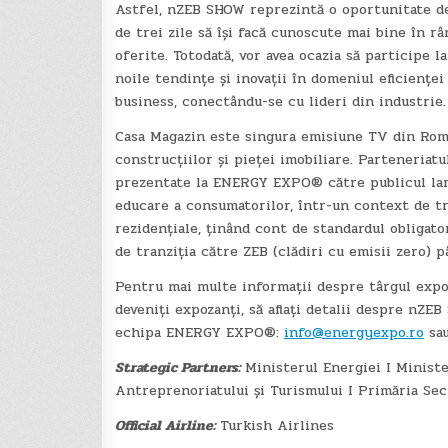
Astfel, nZEB SHOW reprezintă o oportunitate d
de trei zile să își facă cunoscute mai bine în 
oferite. Totodată, vor avea ocazia să participe 
noile tendințe și inovații în domeniul eficiențe
business, conectându-se cu lideri din industrie.
Casa Magazin este singura emisiune TV din Român
construcțiilor și pieței imobiliare. Parteneria
prezentate la ENERGY EXPO® către publicul larg
educare a consumatorilor, într-un context de tr
rezidențiale, ținând cont de standardul obligato
de tranziția către ZEB (clădiri cu emisii zero)
Pentru mai multe informații despre târgul expozi
deveniți expozanți, să aflați detalii despre nZEB
echipa ENERGY EXPO®:
info@energyexpo.ro
sau
Strategic Partners:
Ministerul Energiei I Minister
Antreprenoriatului și Turismului I Primăria Sec
Official Airline:
Turkish Airlines