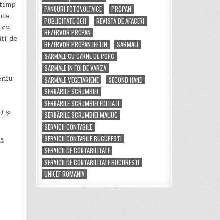
 timp
PANOURI FOTOVOLTAICE
PROPAN
ile
PUBLICITATE OOH
REVISTA DE AFACERI
 cu
REZERVOR PROPAN
ăți de
REZERVOR PROPAN IEFTIN
SARMALE
SARMALE CU CARNE DE PORC
SARMALE IN FOI DE VARZA
eniu
SARMALE VEGETARIENE
SECOND HAND
SERBĂRILE SCRUMBIEI
SERBĂRILE SCRUMBIEI EDITIA II
) și
SERBĂRILE SCRUMBIEI MALIUC
SERVICII CONTABILE
SERVICII CONTABILE BUCURESTI
să
SERVICII DE CONTABILITATE
SERVICII DE CONTABILITATE BUCURESTI
UNICEF ROMANIA