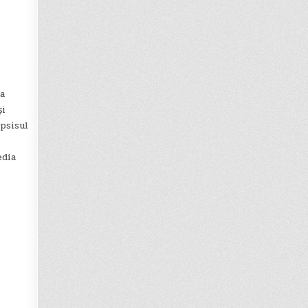
a
și
opsisul
edia