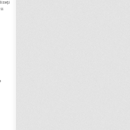
izați
ii
e