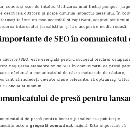
ar, concis și ușor de înțeles. Utilizarea unui limbaj pompos, jarg
e descuraja cititorii și poate diminua impactul mesajului. În con
nformațiile într-un mod accesibil și captivant, adaptat publicului 
rderea interesului jurnaliștilor și la o acoperire media redusă.
importante de SEO în comunicatul 
e căutare (SEO) este esențială pentru succesul oricărei campanii
ste neglijarea elementelor de SEO în comunicatul de presă pen
xarea eficientă a comunicatului de către motoarele de căutare,
portant să includeți cuvinte cheie relevante, să optimizați titlul 
ul oficial al filmului.
comunicatului de presă pentru lansa
unicatului de presă pentru fiecare jurnalist sau publicație.
 mediile este o
greșeală comunicat
majoră. Este important să