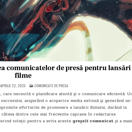
rea comunicatelor de presă pentru lansări
filme
POSTED
APRILIE 22, 2025
COMUNICATE DE PRESA
IN
 care necesită o planificare atentă și o comunicare eficientă. U
 succesului, asigurând o acoperire media extinsă și generând un
romite eforturile de promovare a lansării filmului, ducând la
ză câteva dintre cele mai frecvente capcane în redactarea
ferind soluții pentru a evita aceste
greșeli comunicat
și a max