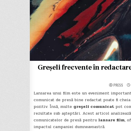
Greșeli frecvente în redacta
PRESS
Lansarea unui film este un eveniment important,
comunicat de presă bine redactat poate fi cheia
pozitiv. Însă, multe
greșeli comunicat
pot comp
rezultate sub așteptări. Acest articol analizea
comunicatelor de presă pentru
lansare film
, o
impactul campaniei dumneavoastră.