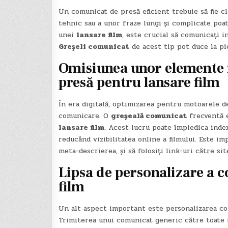
Un comunicat de presă eficient trebuie să fie cl
tehnic sau a unor fraze lungi și complicate poat
unei
lansare film
, este crucial să comunicați i
Greșeli comunicat
de acest tip pot duce la pie
Omisiunea unor elemente 
presă pentru lansare film
În era digitală, optimizarea pentru motoarele d
comunicare. O
greșeală comunicat
frecventă e
lansare film
. Acest lucru poate împiedica inde
reducând vizibilitatea online a filmului. Este im
meta-descrierea, și să folosiți link-uri către site-
Lipsa de personalizare a 
film
Un alt aspect important este personalizarea com
Trimiterea unui comunicat generic către toate