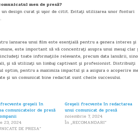
u comunicatul meu de presă?
un design curat și ușor de citit. Evitați utilizarea unor fonturi
.
tru lansarea unui film este esențială pentru a genera interes și 
comune, este important să vă concentrați asupra unui mesaj clar 
 includeți toate informațiile relevante, precum data lansării, sin
li, și să utilizați un limbaj captivant și profesionist. Distribuiți
ul optim, pentru a maximiza impactul și a asigura o acoperire m
ate și un comunicat bine redactat sunt cheile succesului.
 frecvente greșeli în
Greșeli frecvente în redactarea
ea comunicatelor de presă
unui comunicat de presă
companii
noiembrie 7, 2024
e 23, 2024
În „RECOMANDARI”
UNICATE DE PRESA”