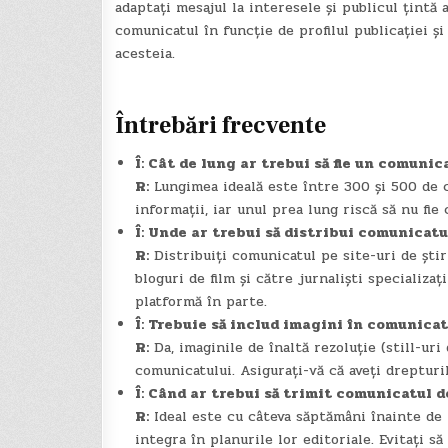
adaptați mesajul la interesele și publicul țintă 
comunicatul în funcție de profilul publicației și
acesteia.
Întrebări frecvente
Î: Cât de lung ar trebui să fie un comuni
R:
Lungimea ideală este între 300 și 500 de 
informații, iar unul prea lung riscă să nu fie 
Î: Unde ar trebui să distribui comunicat
R:
Distribuiți comunicatul pe site-uri de știr
bloguri de film și către jurnaliști specializ
platformă în parte.
Î: Trebuie să includ imagini în comunica
R:
Da, imaginile de înaltă rezoluție (still-uri 
comunicatului. Asigurați-vă că aveți drepturil
Î: Când ar trebui să trimit comunicatul d
R:
Ideal este cu câteva săptămâni înainte de la
integra în planurile lor editoriale. Evitați s