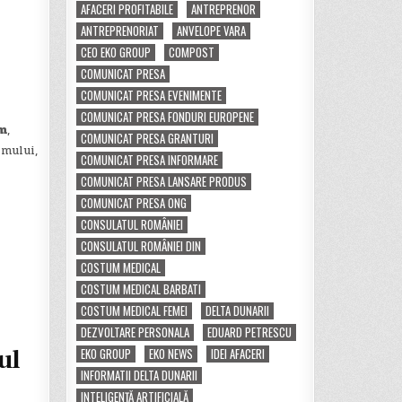
AFACERI PROFITABILE
ANTREPRENOR
ANTREPRENORIAT
ANVELOPE VARA
CEO EKO GROUP
COMPOST
COMUNICAT PRESA
COMUNICAT PRESA EVENIMENTE
COMUNICAT PRESA FONDURI EUROPENE
lm
,
COMUNICAT PRESA GRANTURI
lmului,
COMUNICAT PRESA INFORMARE
COMUNICAT PRESA LANSARE PRODUS
COMUNICAT PRESA ONG
CONSULATUL ROMÂNIEI
CONSULATUL ROMÂNIEI DIN
COSTUM MEDICAL
COSTUM MEDICAL BARBATI
COSTUM MEDICAL FEMEI
DELTA DUNARII
DEZVOLTARE PERSONALA
EDUARD PETRESCU
ul
EKO GROUP
EKO NEWS
IDEI AFACERI
INFORMATII DELTA DUNARII
INTELIGENȚĂ ARTIFICIALĂ