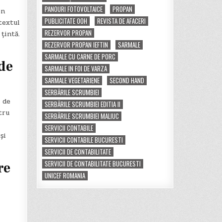
PANOURI FOTOVOLTAICE
PROPAN
on
PUBLICITATE OOH
REVISTA DE AFACERI
textul
REZERVOR PROPAN
țintă.
REZERVOR PROPAN IEFTIN
SARMALE
SARMALE CU CARNE DE PORC
de
SARMALE IN FOI DE VARZA
SARMALE VEGETARIENE
SECOND HAND
SERBĂRILE SCRUMBIEI
 de
SERBĂRILE SCRUMBIEI EDITIA II
tru
SERBĂRILE SCRUMBIEI MALIUC
SERVICII CONTABILE
și
SERVICII CONTABILE BUCURESTI
SERVICII DE CONTABILITATE
SERVICII DE CONTABILITATE BUCURESTI
re
UNICEF ROMANIA