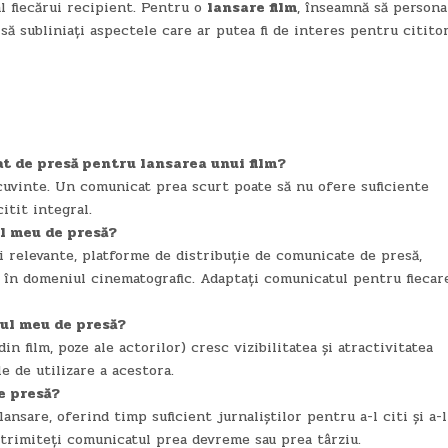
al fiecărui recipient. Pentru o
lansare film
, înseamnă să personal
 să subliniați aspectele care ar putea fi de interes pentru cititor
cat de presă pentru lansarea unui film?
cuvinte. Un comunicat prea scurt poate să nu ofere suficiente
citit integral.
ul meu de presă?
i relevante, platforme de distribuție de comunicate de presă,
ați în domeniul cinematografic. Adaptați comunicatul pentru fiecar
tul meu de presă?
din film, poze ale actorilor) cresc vizibilitatea și atractivitatea
e de utilizare a acestora.
e presă?
nsare, oferind timp suficient jurnaliștilor pentru a-l citi și a-l
ă trimiteți comunicatul prea devreme sau prea târziu.