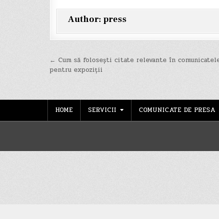
Author:
press
Navigare
← Cum să folosești citate relevante în comunicatel
pentru expoziții
în
articole
HOME
SERVICII
COMUNICATE DE PRESA