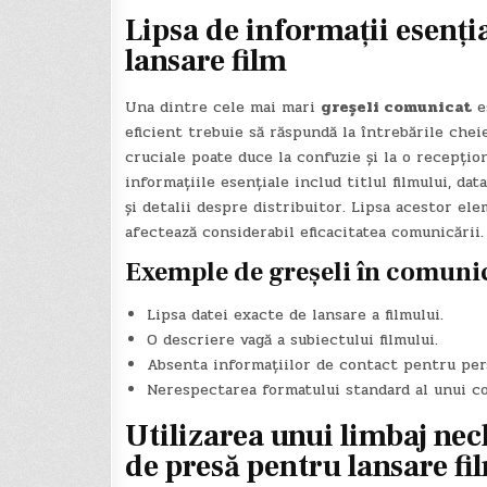
Lipsa de informații esenți
lansare film
Una dintre cele mai mari
greșeli comunicat
es
eficient trebuie să răspundă la întrebările ch
cruciale poate duce la confuzie și la o recepțio
informațiile esențiale includ titlul filmului, data
și detalii despre distribuitor. Lipsa acestor e
afectează considerabil eficacitatea comunicării.
Exemple de greșeli în comunic
Lipsa datei exacte de lansare a filmului.
O descriere vagă a subiectului filmului.
Absenta informațiilor de contact pentru per
Nerespectarea formatului standard al unui c
Utilizarea unui limbaj nec
de presă pentru lansare fi