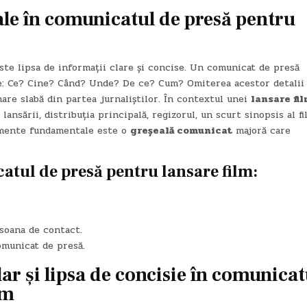
ale în comunicatul de presă pentru
te lipsa de informații clare și concise. Un comunicat de presă
eie: Ce? Cine? Când? Unde? De ce? Cum? Omiterea acestor detalii
nare slabă din partea jurnaliștilor. În contextul unei
lansare fi
 lansării, distribuția principală, regizorul, un scurt sinopsis al fi
lemente fundamentale este o
greșeală comunicat
majoră care
atul de presă pentru lansare film:
soana de contact.
omunicat de presă.
lar și lipsa de concisie în comunicat
lm