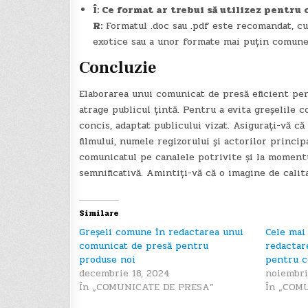
Î: Ce format ar trebui să utilizez pentr
R:
Formatul .doc sau .pdf este recomandat, cu 
exotice sau a unor formate mai puțin comune
Concluzie
Elaborarea unui comunicat de presă eficient pen
atrage publicul țintă. Pentru a evita greșelile 
concis, adaptat publicului vizat. Asigurați-vă că
filmului, numele regizorului și actorilor principa
comunicatul pe canalele potrivite și la moment
semnificativă. Amintiți-vă că o imagine de calit
Similare
Greșeli comune în redactarea unui
Cele mai
comunicat de presă pentru
redactar
produse noi
pentru 
decembrie 18, 2024
noiembri
În „COMUNICATE DE PRESA”
În „COM