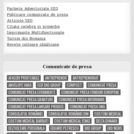
Pachete Advertoriale SEO
Publicare comunicate de presa
Articole SEO
Citate celebre si proverbe
Imprimante Multifunctionale
Turism din Romania
Rețete culinare sănătoase
Comunicate de presa
AFACERI PROFITABILE
ANTREPRENOR
ANTREPRENORIAT
ANVELOPE VARA
CEO EKO GROUP
COMPOST
COMUNICAT PRESA
COMUNICAT PRESA EVENIMENTE
COMUNICAT PRESA FONDURI EUROPENE
COMUNICAT PRESA GRANTURI
COMUNICAT PRESA INFORMARE
COMUNICAT PRESA LANSARE PRODUS
COMUNICAT PRESA ONG
CONSULATUL ROMÂNIEI
CONSULATUL ROMÂNIEI DIN
COSTUM MEDICAL
COSTUM MEDICAL BARBATI
COSTUM MEDICAL FEMEI
DELTA DUNARII
DEZVOLTARE PERSONALA
EDUARD PETRESCU
EKO GROUP
EKO NEWS