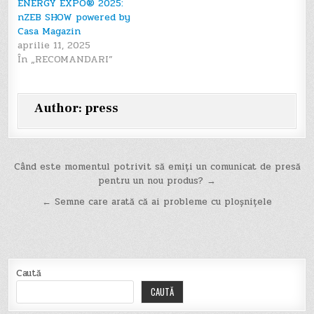
ENERGY EXPO® 2025:
nZEB SHOW powered by
Casa Magazin
aprilie 11, 2025
În „RECOMANDARI”
Author:
press
Navigare
Când este momentul potrivit să emiți un comunicat de presă
pentru un nou produs? →
în
← Semne care arată că ai probleme cu ploșnițele
articole
Caută
CAUTĂ