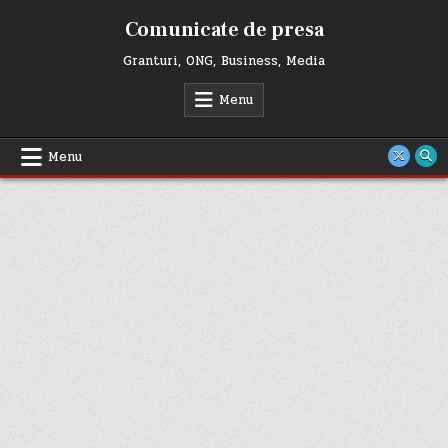
Skip
Comunicate de presa
to
content
Granturi, ONG, Business, Media
Menu
Menu