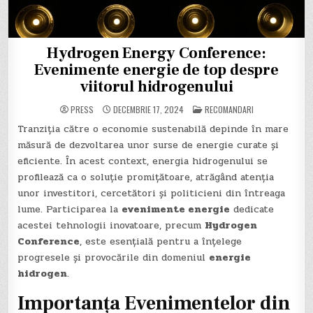
Hydrogen Energy Conference:
Evenimente energie de top despre
viitorul hidrogenului
POSTED
PRESS
DECEMBRIE 17, 2024
RECOMANDARI
IN
Tranziția către o economie sustenabilă depinde în mare
măsură de dezvoltarea unor surse de energie curate și
eficiente. În acest context, energia hidrogenului se
profilează ca o soluție promițătoare, atrăgând atenția
unor investitori, cercetători și politicieni din întreaga
lume. Participarea la
evenimente energie
dedicate
acestei tehnologii inovatoare, precum
Hydrogen
Conference
, este esențială pentru a înțelege
progresele și provocările din domeniul
energie
hidrogen
.
Importanța Evenimentelor din