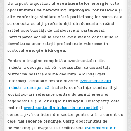
Un aspect important al
evenimentelor energie
este
oportunitatea de networking.
Hydrogen Conference
și
alte conferințe similare oferă participanților șansa de a
se conecta cu alți profesioniști din domeniu, creând
astfel oportunități de colaborare și parteneriat.
Participarea activă la aceste evenimente contribuie la
dezvoltarea unor relații profesionale valoroase în
sectorul
energie hidrogen
.
Pentru o imagine completă a evenimentelor din
industria energetică, vă recomandăm să consultați
platforma noastră online dedicată. Aici veți găsi
informații detaliate despre diverse
evenimente din
industria energetică
, inclusiv conferințe, seminarii și
workshop-uri relevante pentru domeniul energiei
regenerabile și al
energie hidrogen
. Descoperiți cele
mai noi
evenimente din industria energetică
și
conectați-vă cu lideri din sector pentru a fi la curent cu
cele mai recente tendințe. Găsiți oportunități de
networking și învățare la următoarele
evenimente din