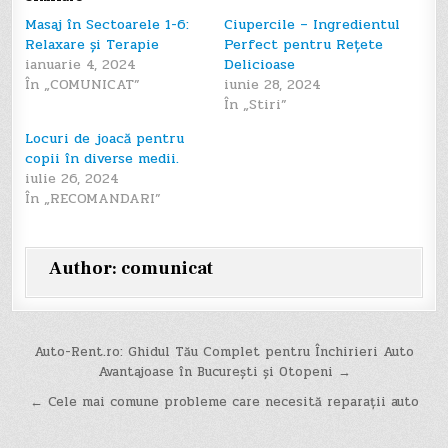
Masaj în Sectoarele 1-6:
Ciupercile – Ingredientul
Relaxare și Terapie
Perfect pentru Rețete
ianuarie 4, 2024
Delicioase
În „COMUNICAT”
iunie 28, 2024
În „Stiri”
Locuri de joacă pentru
copii în diverse medii.
iulie 26, 2024
În „RECOMANDARI”
Author:
comunicat
Navigare
Auto-Rent.ro: Ghidul Tău Complet pentru Închirieri Auto
Avantajoase în București și Otopeni →
în
← Cele mai comune probleme care necesită reparații auto
articole