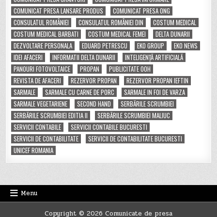
COMUNICAT PRESA LANSARE PRODUS
COMUNICAT PRESA ONG
CONSULATUL ROMÂNIEI
CONSULATUL ROMÂNIEI DIN
COSTUM MEDICAL
COSTUM MEDICAL BARBATI
COSTUM MEDICAL FEMEI
DELTA DUNARII
DEZVOLTARE PERSONALA
EDUARD PETRESCU
EKO GROUP
EKO NEWS
IDEI AFACERI
INFORMATII DELTA DUNARII
INTELIGENȚĂ ARTIFICIALĂ
PANOURI FOTOVOLTAICE
PROPAN
PUBLICITATE OOH
REVISTA DE AFACERI
REZERVOR PROPAN
REZERVOR PROPAN IEFTIN
SARMALE
SARMALE CU CARNE DE PORC
SARMALE IN FOI DE VARZA
SARMALE VEGETARIENE
SECOND HAND
SERBĂRILE SCRUMBIEI
SERBĂRILE SCRUMBIEI EDITIA II
SERBĂRILE SCRUMBIEI MALIUC
SERVICII CONTABILE
SERVICII CONTABILE BUCURESTI
SERVICII DE CONTABILITATE
SERVICII DE CONTABILITATE BUCURESTI
UNICEF ROMANIA
Menu
Copyright © 2026 Comunicate de presa