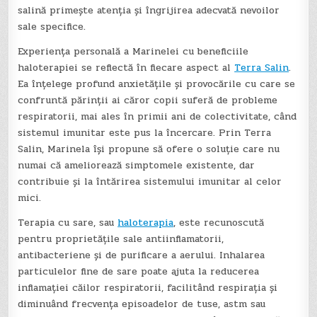
salină primește atenția și îngrijirea adecvată nevoilor
sale specifice.
Experiența personală a Marinelei cu beneficiile
haloterapiei se reflectă în fiecare aspect al
Terra Salin
.
Ea înțelege profund anxietățile și provocările cu care se
confruntă părinții ai căror copii suferă de probleme
respiratorii, mai ales în primii ani de colectivitate, când
sistemul imunitar este pus la încercare. Prin Terra
Salin, Marinela își propune să ofere o soluție care nu
numai că ameliorează simptomele existente, dar
contribuie și la întărirea sistemului imunitar al celor
mici.
Terapia cu sare, sau
haloterapia
, este recunoscută
pentru proprietățile sale antiinflamatorii,
antibacteriene și de purificare a aerului. Inhalarea
particulelor fine de sare poate ajuta la reducerea
inflamației căilor respiratorii, facilitând respirația și
diminuând frecvența episoadelor de tuse, astm sau