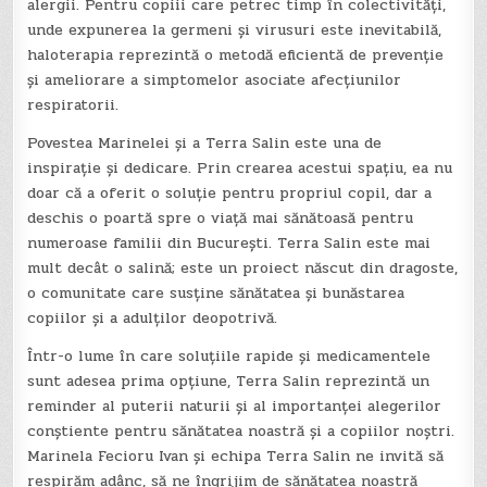
alergii. Pentru copiii care petrec timp în colectivități,
unde expunerea la germeni și virusuri este inevitabilă,
haloterapia reprezintă o metodă eficientă de prevenție
și ameliorare a simptomelor asociate afecțiunilor
respiratorii.
Povestea Marinelei și a Terra Salin este una de
inspirație și dedicare. Prin crearea acestui spațiu, ea nu
doar că a oferit o soluție pentru propriul copil, dar a
deschis o poartă spre o viață mai sănătoasă pentru
numeroase familii din București. Terra Salin este mai
mult decât o salină; este un proiect născut din dragoste,
o comunitate care susține sănătatea și bunăstarea
copiilor și a adulților deopotrivă.
Într-o lume în care soluțiile rapide și medicamentele
sunt adesea prima opțiune, Terra Salin reprezintă un
reminder al puterii naturii și al importanței alegerilor
conștiente pentru sănătatea noastră și a copiilor noștri.
Marinela Fecioru Ivan și echipa Terra Salin ne invită să
respirăm adânc, să ne îngrijim de sănătatea noastră