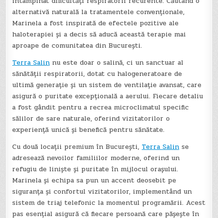
întâmpinat dificultăți respiratorii recurente. Căutând o
alternativă naturală la tratamentele convenționale,
Marinela a fost inspirată de efectele pozitive ale
haloterapiei și a decis să aducă această terapie mai
aproape de comunitatea din București.
Terra Salin
nu este doar o salină, ci un sanctuar al
sănătății respiratorii, dotat cu halogeneratoare de
ultimă generație și un sistem de ventilație avansat, care
asigură o puritate excepțională a aerului. Fiecare detaliu
a fost gândit pentru a recrea microclimatul specific
sălilor de sare naturale, oferind vizitatorilor o
experiență unică și benefică pentru sănătate.
Cu două locații premium în București,
Terra Salin
se
adresează nevoilor familiilor moderne, oferind un
refugiu de liniște și puritate în mijlocul orașului.
Marinela și echipa sa pun un accent deosebit pe
siguranța și confortul vizitatorilor, implementând un
sistem de triaj telefonic la momentul programării. Acest
pas esențial asigură că fiecare persoană care pășește în