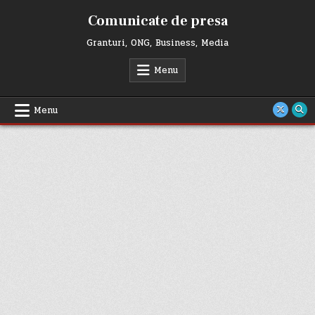
Skip
Comunicate de presa
to
content
Granturi, ONG, Business, Media
Menu
Menu