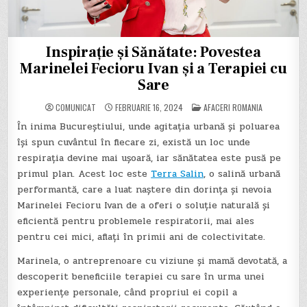
Inspirație și Sănătate: Povestea
Marinelei Fecioru Ivan și a Terapiei cu
Sare
POSTED
COMUNICAT
FEBRUARIE 16, 2024
AFACERI ROMANIA
IN
În inima Bucureștiului, unde agitația urbană și poluarea
își spun cuvântul în fiecare zi, există un loc unde
respirația devine mai ușoară, iar sănătatea este pusă pe
primul plan. Acest loc este
Terra Salin
, o salină urbană
performantă, care a luat naștere din dorința și nevoia
Marinelei Fecioru Ivan de a oferi o soluție naturală și
eficientă pentru problemele respiratorii, mai ales
pentru cei mici, aflați în primii ani de colectivitate.
Marinela, o antreprenoare cu viziune și mamă devotată, a
descoperit beneficiile terapiei cu sare în urma unei
experiențe personale, când propriul ei copil a