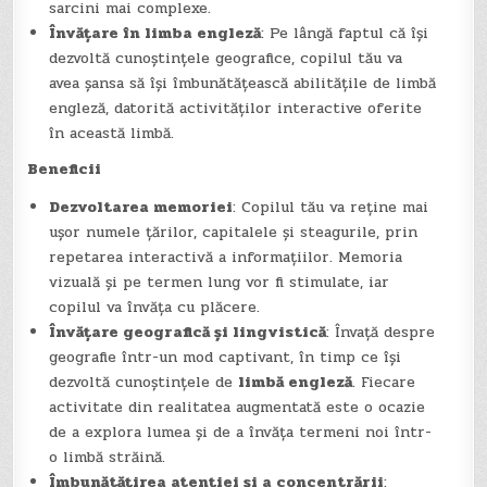
sarcini mai complexe.
Învățare în limba engleză
: Pe lângă faptul că își
dezvoltă cunoștințele geografice, copilul tău va
avea șansa să își îmbunătățească abilitățile de limbă
engleză, datorită activităților interactive oferite
în această limbă.
Beneficii
Dezvoltarea memoriei
: Copilul tău va reține mai
ușor numele țărilor, capitalele și steagurile, prin
repetarea interactivă a informațiilor. Memoria
vizuală și pe termen lung vor fi stimulate, iar
copilul va învăța cu plăcere.
Învățare geografică și lingvistică
: Învață despre
geografie într-un mod captivant, în timp ce își
dezvoltă cunoștințele de
limbă engleză
. Fiecare
activitate din realitatea augmentată este o ocazie
de a explora lumea și de a învăța termeni noi într-
o limbă străină.
Îmbunătățirea atenției și a concentrării
: