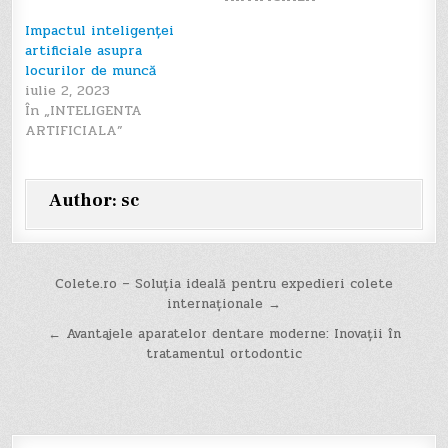
Impactul inteligenței
artificiale asupra
locurilor de muncă
iulie 2, 2023
În „INTELIGENTA
ARTIFICIALA”
Author:
sc
Navigare
Colete.ro – Soluția ideală pentru expedieri colete
internaționale →
în
← Avantajele aparatelor dentare moderne: Inovații în
articole
tratamentul ortodontic