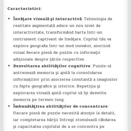
Caracteristici:
Învățare vizuală și interactivă
: Tehnologia de
realitate augmentată aduce un nou nivel de
interactivitate, transformând harta într-un
instrument captivant de învățare. Copilul tău va
explora geografia într-un mod inovator, asociind
vizual fiecare piesă de puzzle cu informații
adiționale despre țările respective.
Dezvoltarea abilităților cognitive
: Puzzle-ul
antrenează memoria și ajută la consolidarea
informațiilor prin asocierea constantă a imaginilor
cu fapte geografice și istorice. Repetiția și
explorarea vizuală ajută copilul să își dezvolte
memoria pe termen lung.
Îmbunătățirea abilităților de concentrare
:
Fiecare piesă de puzzle necesită atenție la detalii,
iar completarea hărții întregi stimulează răbdarea
și capacitatea copilului de a se concentra pe