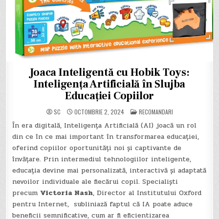
Joaca Inteligentă cu Hobik Toys:
Inteligența Artificială în Slujba
Educației Copiilor
POSTED
SC
OCTOMBRIE 2, 2024
RECOMANDARI
IN
În era digitală, Inteligența Artificială (AI) joacă un rol
din ce în ce mai important în transformarea educației,
oferind copiilor oportunități noi și captivante de
învățare. Prin intermediul tehnologiilor inteligente,
educația devine mai personalizată, interactivă și adaptată
nevoilor individuale ale fiecărui copil. Specialiști
precum
Victoria Nash
, Director al Institutului Oxford
pentru Internet, subliniază faptul că IA poate aduce
beneficii semnificative, cum ar fi eficientizarea