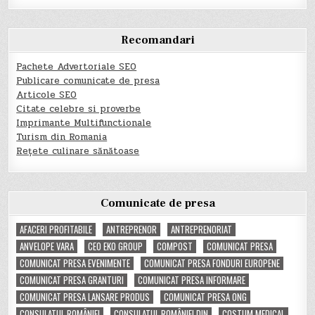
Recomandari
Pachete Advertoriale SEO
Publicare comunicate de presa
Articole SEO
Citate celebre si proverbe
Imprimante Multifunctionale
Turism din Romania
Rețete culinare sănătoase
Comunicate de presa
AFACERI PROFITABILE
ANTREPRENOR
ANTREPRENORIAT
ANVELOPE VARA
CEO EKO GROUP
COMPOST
COMUNICAT PRESA
COMUNICAT PRESA EVENIMENTE
COMUNICAT PRESA FONDURI EUROPENE
COMUNICAT PRESA GRANTURI
COMUNICAT PRESA INFORMARE
COMUNICAT PRESA LANSARE PRODUS
COMUNICAT PRESA ONG
CONSULATUL ROMÂNIEI
CONSULATUL ROMÂNIEI DIN
COSTUM MEDICAL