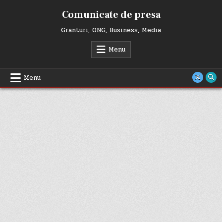
Skip
Comunicate de presa
to
content
Granturi, ONG, Business, Media
Menu
Menu