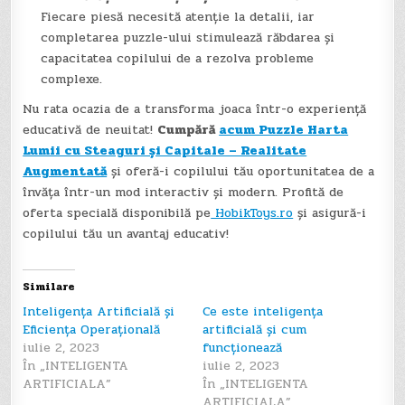
Fiecare piesă necesită atenție la detalii, iar
completarea puzzle-ului stimulează răbdarea și
capacitatea copilului de a rezolva probleme
complexe.
Nu rata ocazia de a transforma joaca într-o experiență
educativă de neuitat!
Cumpără
acum Puzzle Harta
Lumii cu Steaguri și Capitale – Realitate
Augmentată
și oferă-i copilului tău oportunitatea de a
învăța într-un mod interactiv și modern. Profită de
oferta specială disponibilă pe
HobikToys.ro
și asigură-i
copilului tău un avantaj educativ!
Similare
Inteligența Artificială și
Ce este inteligența
Eficiența Operațională
artificială și cum
iulie 2, 2023
funcționează
În „INTELIGENTA
iulie 2, 2023
ARTIFICIALA”
În „INTELIGENTA
ARTIFICIALA”