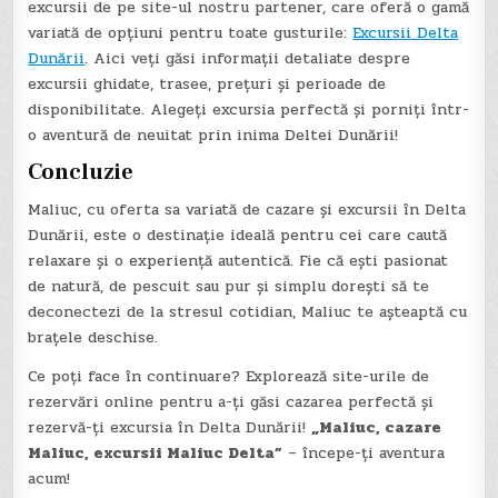
excursii de pe site-ul nostru partener, care oferă o gamă
variată de opțiuni pentru toate gusturile:
Excursii Delta
Dunării
. Aici veți găsi informații detaliate despre
excursii ghidate, trasee, prețuri și perioade de
disponibilitate. Alegeți excursia perfectă și porniți într-
o aventură de neuitat prin inima Deltei Dunării!
Concluzie
Maliuc, cu oferta sa variată de cazare și excursii în Delta
Dunării, este o destinație ideală pentru cei care caută
relaxare și o experiență autentică. Fie că ești pasionat
de natură, de pescuit sau pur și simplu dorești să te
deconectezi de la stresul cotidian, Maliuc te așteaptă cu
brațele deschise.
Ce poți face în continuare? Explorează site-urile de
rezervări online pentru a-ți găsi cazarea perfectă și
rezervă-ți excursia în Delta Dunării!
„Maliuc, cazare
Maliuc, excursii Maliuc Delta”
– începe-ți aventura
acum!