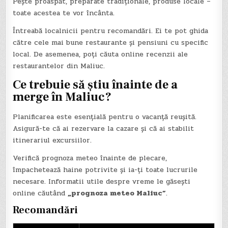
Pește proaspăt, preparate tradiționale, produse locale –
toate acestea te vor încânta.
Întreabă localnicii pentru recomandări. Ei te pot ghida
către cele mai bune restaurante și pensiuni cu specific
local. De asemenea, poți căuta online recenzii ale
restaurantelor din Maliuc.
Ce trebuie să știu înainte de a
merge în Maliuc?
Planificarea este esențială pentru o vacanță reușită.
Asigură-te că ai rezervare la cazare și că ai stabilit
itinerariul excursiilor.
Verifică prognoza meteo înainte de plecare,
împachetează haine potrivite și ia-ți toate lucrurile
necesare. Informatii utile despre vreme le găsești
online căutând
„prognoza meteo Maliuc”
.
Recomandări