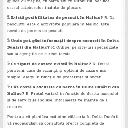
ajunge cu mașina, cu barca sau cu autobuzul. Verifică
orarul autobuzelor înainte de plecare.
Î: Există posibilitatea de pescuit în Maliuc?
R: Da,
pescuitul este o activitate populară în Maliuc. Este
nevoie de permis de pescuit.
Î: Unde pot găsi informații despre excursii în Delta
Dunării din Maliuc?
R: Online, pe site-uri specializate
sau la agențiile de turism locale.
Î: Ce tipuri de cazare există în Maliuc?
R: Există
pensiuni, case de vacanță, și opțiuni de cazare mai
simple. Alege în funcție de preferințe și buget.
Î: Cât costă o excursie cu barca în Delta Dunării din
Maliuc?
R: Prețul variază în funcție de durata excursiei
și de serviciile incluse. Informează-te înainte de a
rezerva.
Pentru a vă planifica mai bine călătoria în Delta Dunării,
vă recomandăm să consultați oferta completă de