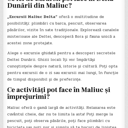
Dunării din Maliuc?
„Excursii Maliuc Delta”
oferă o multitudine de
posibilități: plimbări cu barca, pescuit, observarea
păsărilor, vizite în sate tradiționale. Explorează canalele
misterioase ale Deltei, descoperă flora și fauna unică a
acestei zone protejate.
Alege o excursie ghidată pentru a descoperi secretele
Deltei Dunării. Ghizii locali îți vor împărtăși
cunoștințele despre natură, istorie și cultură. Poți opta
pentru excursii de o zi sau excursii mai lungi, în funcție
de timpul disponibil și de preferințe.
Ce activități pot face în Maliuc și
împrejurimi?
Maliuc oferă o gamă largă de activități. Relaxarea este
cuvântul cheie, dar nu te limita la asta! Poți merge la
pescuit, poți observa păsările, poți face plimbări cu
bicicleta sau poți pur și simplu să te bucuri de liniștea