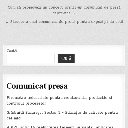
Navigare
Cum să promovezi un concert printr-un comunicat de presă
captivant →
în
← Structura unui comunicat de presă pentru expoziții de artă
articole
Caută
CAUTĂ
Comunicat presa
Pirometre industriale pentru mentenanta, productie si
controlul proceselor
Grădiniță București Sector 1 – Educație de calitate pentru
cei mici
ADIRU solicită prelungirea termenului pentru aplicarea