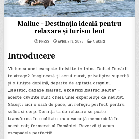
Maliuc – Destinația ideală pentru
relaxare și turism lent
POSTED
PRESS
APRILIE 13, 2025
AFACERI
IN
Introducere
Visiunea unei escapate liniștite în inima Deltei Dunării
te atrage? Imaginează-ți aerul curat, priveliștea superbă
și o liniște deplină, departe de agitația orașului.
„Maliuc, cazare Maliuc, excursii Maliuc Delta”
–
aceste cuvinte sunt cheia unei experiențe de neuitat.
Găsești aici o oază de pace, un refugiu perfect pentru
suflet și corp. Dorința ta de relaxare se poate
transforma în realitate, cu o vacanță memorabilă în
acest colț fermecat al României. Rezervă-ți acum
escapadela perfectă!