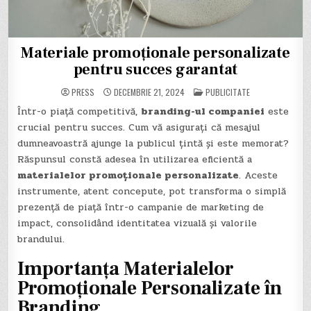
Materiale promoționale personalizate
pentru succes garantat
POSTED
PRESS
DECEMBRIE 21, 2024
PUBLICITATE
IN
Într-o piață competitivă,
branding-ul companiei
este
crucial pentru succes. Cum vă asigurați că mesajul
dumneavoastră ajunge la publicul țintă și este memorat?
Răspunsul constă adesea în utilizarea eficientă a
materialelor promoționale personalizate
. Aceste
instrumente, atent concepute, pot transforma o simplă
prezență de piață într-o campanie de marketing de
impact, consolidând identitatea vizuală și valorile
brandului.
Importanța Materialelor
Promoționale Personalizate în
Branding