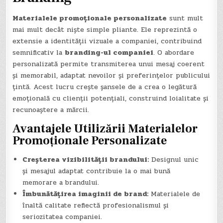
Materialele promoționale personalizate
sunt mult
mai mult decât niște simple pliante. Ele reprezintă o
extensie a identității vizuale a companiei, contribuind
semnificativ la
branding-ul companiei
. O abordare
personalizată permite transmiterea unui mesaj coerent
și memorabil, adaptat nevoilor și preferințelor publicului
țintă. Acest lucru crește șansele de a crea o legătură
emoțională cu clienții potențiali, construind loialitate și
recunoaștere a mărcii.
Avantajele Utilizării Materialelor
Promoționale Personalizate
Creșterea vizibilității brandului:
Designul unic
și mesajul adaptat contribuie la o mai bună
memorare a brandului.
Îmbunătățirea imaginii de brand:
Materialele de
înaltă calitate reflectă profesionalismul și
seriozitatea companiei.