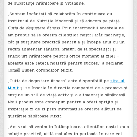
de substanțe hrănitoare și vitamine.
„Suntem încântați să colaborăm în continuare cu
Institutul de Nutriție Modernă și să aducem pe piață
Cutia de degustare fitness
. Prin intermediul acesteia ne-
am propus să le oferim clienților noștri atât motivație,
cât și susținere practică pentru a-și începe anul cu un
regim alimentar sănătos. Sfaturi de la specialiști și
snack-uri hrănitoare pentru orice moment al zilei –
aceasta este rețeta noastră pentru succes,” a declarat
Tomáš Huber, cofondator Mixit.
„Cutia de degustare fitness” este disponibilă pe
site-ul
Mixit
și se înscrie în direcția companiei de a promova și
susține un stil de viață activ și o alimentație sănătoasă.
Noul produs este conceput pentru a oferi sprijin și
inspirație zi de zi prin informațiile oferite alături de
gustările sănătoase Mixit.
„Am vrut să venim în întâmpinarea clienților noștri cu o
soluție practică, utilă mai ales în perioada în care cei