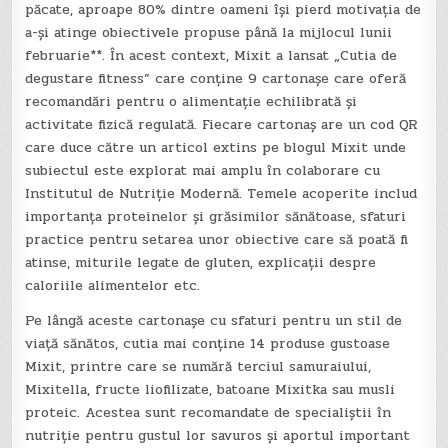
păcate, aproape 80% dintre oameni își pierd motivația de
a-și atinge obiectivele propuse până la mijlocul lunii
februarie**. În acest context, Mixit a lansat „Cutia de
degustare fitness” care conține 9 cartonașe care oferă
recomandări pentru o alimentație echilibrată și
activitate fizică regulată. Fiecare cartonaș are un cod QR
care duce către un articol extins pe blogul Mixit unde
subiectul este explorat mai amplu în colaborare cu
Institutul de Nutriție Modernă. Temele acoperite includ
importanța proteinelor și grăsimilor sănătoase, sfaturi
practice pentru setarea unor obiective care să poată fi
atinse, miturile legate de gluten, explicații despre
caloriile alimentelor etc.
Pe lângă aceste cartonașe cu sfaturi pentru un stil de
viață sănătos, cutia mai conține 14 produse gustoase
Mixit, printre care se numără terciul samuraiului,
Mixitella, fructe liofilizate, batoane Mixitka sau musli
proteic. Acestea sunt recomandate de specialiștii în
nutriție pentru gustul lor savuros și aportul important