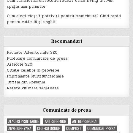
Cum transformă un fotoliu rotativ orice living într-un
spațiu mai primitor
Cum alegi cleștii potriviți pentru manichiură? Ghid rapid
pentru cuticulă și unghii
Recomandari
Pachete Advertoriale SEO
Publicare comunicate de presa
Articole SEO
Citate celebre si proverbe
Imprimante Multifunctionale
Turism din Romania
Rețete culinare sănătoase
Comunicate de presa
AFACERI PROFITABILE
ANTREPRENOR
ANTREPRENORIAT
ANVELOPE VARA
CEO EKO GROUP
COMPOST
COMUNICAT PRESA