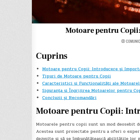
Motoare pentru Copii:
COMUNI
Cuprins
Motoare pentru Copii: Introducere și Import
Tipuri de Motoare pentru Copii
Caracteristici și Funcționalități ale Motoare
Siguranța și Îngrijirea Motoarelor pentru Co
Concluzii și Recomandări
Motoare pentru Copii: Int
Motoarele pentru copii sunt un mod deosebit de a
Acestea sunt proiectate pentru a oferi o experi
dezvolte și să se îmbunătățească abilitățile lor