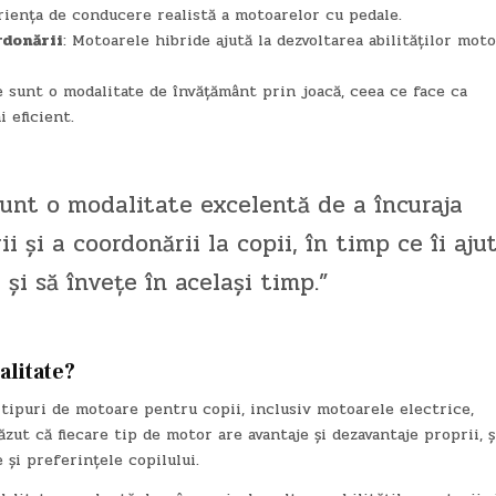
riența de conducere realistă a motoarelor cu pedale.
rdonării
: Motoarele hibride ajută la dezvoltarea abilităților moto
e sunt o modalitate de învățământ prin joacă, ceea ce face ca
i eficient.
unt o modalitate excelentă de a încuraja
i și a coordonării la copii, în timp ce îi aju
 și să învețe în același timp.”
alitate?
 tipuri de motoare pentru copii, inclusiv motoarele electrice,
ut că fiecare tip de motor are avantaje și dezavantaje proprii, ș
și preferințele copilului.