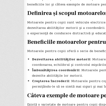
beneficiile lor și câteva exemple de motoare pen
Definirea și scopul motoarelo
Motoarele pentru copii sunt vehicule electrice 
dezvoltarea abilităților motorii și a coordonării
o experiență de conducere distractivă și educat
Beneficiile motoarelor pentru
Motoarele pentru copii oferă o serie de benefici
Dezvoltarea abilităților motorii
: Motoare
coordonarea, echilibrul și controlul mișcărilo
Îmbunătățirea coordonării
: Motoarele pen
dezvolte abilitățile lor motorii.
Creșterea încrederii
: Motoarele pentru cop
permițându-le să se simtă mai siguri și mai î
Câteva exemple de motoare pe
Există o varietate de motoare pentru copii dispo