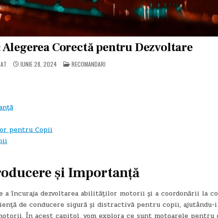
 Alegerea Corectă pentru Dezvoltare
POSTED
CAT
IUNIE 28, 2024
RECOMANDARI
IN
anță
lor pentru Copii
pii
roducere și Importanță
 încuraja dezvoltarea abilităților motorii și a coordonării la co
ență de conducere sigură și distractivă pentru copii, ajutându-i
 motorii. În acest capitol, vom explora ce sunt motoarele pentru 