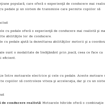
țiune populară, care oferă o experiență de conducere mai realis
cu pedale și un sistem de transmisie care permite copiilor să
clud:
ele cu pedale oferă o experiență de conducere mai realistă și ma
lte abilitățile lor de conducere.
le cu pedale ajută la dezvoltarea abilităților motorii și a coordon
ale sunt o modalitate de învățământ prin joacă, ceea ce face ca
i eficient.
ie între motoarele electrice și cele cu pedale. Aceste motoare 
e copiilor să controleze viteza și accelerația, dar și cu un sist
ud:
ă de conducere realistă
: Motoarele hibride oferă o combinație