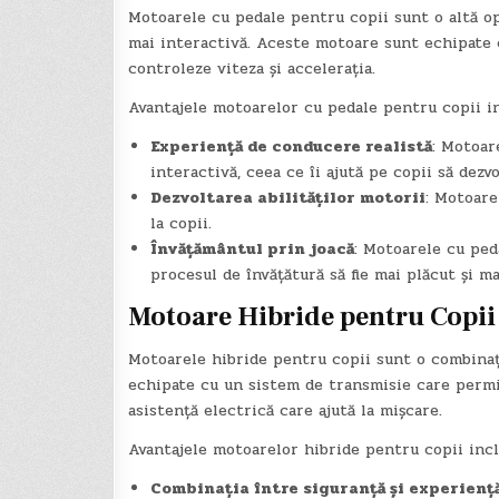
Motoarele cu pedale pentru copii sunt o altă op
mai interactivă. Aceste motoare sunt echipate 
controleze viteza și accelerația.
Avantajele motoarelor cu pedale pentru copii in
Experiență de conducere realistă
: Motoar
interactivă, ceea ce îi ajută pe copii să dezvo
Dezvoltarea abilităților motorii
: Motoare
la copii.
Învățământul prin joacă
: Motoarele cu ped
procesul de învățătură să fie mai plăcut și ma
Motoare Hibride pentru Copii
Motoarele hibride pentru copii sunt o combinaț
echipate cu un sistem de transmisie care permit
asistență electrică care ajută la mișcare.
Avantajele motoarelor hibride pentru copii incl
Combinația între siguranță și experienț