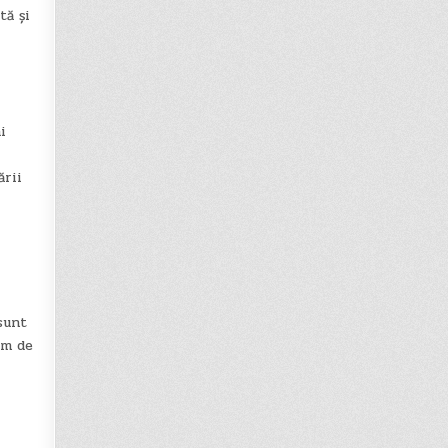
tă și
i
ării
sunt
em de