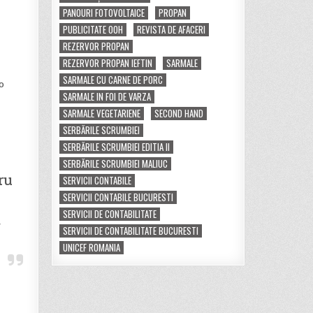
PANOURI FOTOVOLTAICE
PROPAN
PUBLICITATE OOH
REVISTA DE AFACERI
REZERVOR PROPAN
REZERVOR PROPAN IEFTIN
SARMALE
SARMALE CU CARNE DE PORC
o
SARMALE IN FOI DE VARZA
SARMALE VEGETARIENE
SECOND HAND
SERBĂRILE SCRUMBIEI
SERBĂRILE SCRUMBIEI EDITIA II
a
SERBĂRILE SCRUMBIEI MALIUC
ru
SERVICII CONTABILE
SERVICII CONTABILE BUCURESTI
SERVICII DE CONTABILITATE
”
SERVICII DE CONTABILITATE BUCURESTI
UNICEF ROMANIA