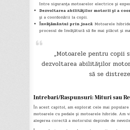
între siguranța motoarelor electrice și expe
Dezvoltarea abilităților motorii și a coo
și a coordonării la copii.
Învățământul prin joacă
: Motoarele hibrid
procesul de învățătură să fie mai plăcut și ma
„Motoarele pentru copii s
dezvoltarea abilităților motori
să se distreze
Intrebari/Raspunsuri: Mituri sau Re
În acest capitol, am explorat cele mai populare
motoarele cu pedale și motoarele hibride. Am văz
alegerea corectă a motorului depinde de nevoile 