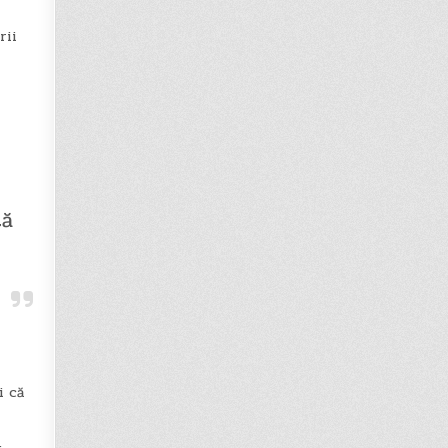
rii
tă
i că