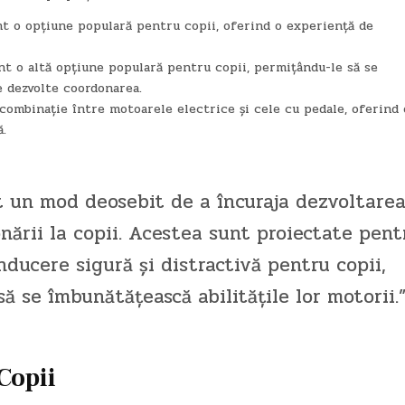
nt o opțiune populară pentru copii, oferind o experiență de
nt o altă opțiune populară pentru copii, permițându-le să se
se dezvolte coordonarea.
 combinație între motoarele electrice și cele cu pedale, oferind 
.
t un mod deosebit de a încuraja dezvoltare
onării la copii. Acestea sunt proiectate pent
nducere sigură și distractivă pentru copii,
să se îmbunătățească abilitățile lor motorii.
Copii