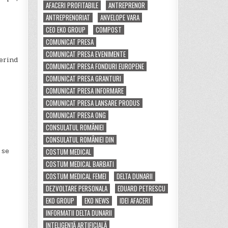
AFACERI PROFITABILE
ANTREPRENOR
ANTREPRENORIAT
ANVELOPE VARA
CEO EKO GROUP
COMPOST
COMUNICAT PRESA
COMUNICAT PRESA EVENIMENTE
ferind
COMUNICAT PRESA FONDURI EUROPENE
COMUNICAT PRESA GRANTURI
COMUNICAT PRESA INFORMARE
COMUNICAT PRESA LANSARE PRODUS
COMUNICAT PRESA ONG
CONSULATUL ROMÂNIEI
CONSULATUL ROMÂNIEI DIN
 se
COSTUM MEDICAL
COSTUM MEDICAL BARBATI
COSTUM MEDICAL FEMEI
DELTA DUNARII
DEZVOLTARE PERSONALA
EDUARD PETRESCU
EKO GROUP
EKO NEWS
IDEI AFACERI
INFORMATII DELTA DUNARII
INTELIGENȚĂ ARTIFICIALĂ