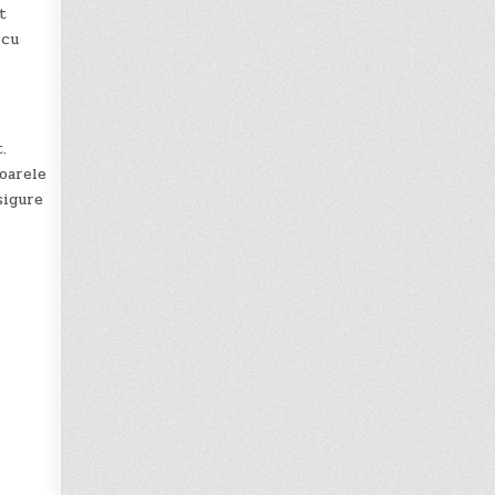
t
 cu
.
oarele
sigure