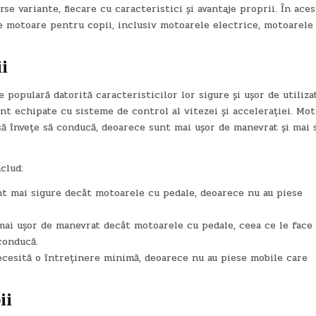
e variante, fiecare cu caracteristici și avantaje proprii. În aces
e motoare pentru copii, inclusiv motoarele electrice, motoarele
i
populară datorită caracteristicilor lor sigure și ușor de utilizat
nt echipate cu sisteme de control al vitezei și accelerației. Mot
să învețe să conducă, deoarece sunt mai ușor de manevrat și mai 
clud:
nt mai sigure decât motoarele cu pedale, deoarece nu au piese
mai ușor de manevrat decât motoarele cu pedale, ceea ce le face
conducă.
ecesită o întreținere minimă, deoarece nu au piese mobile care
ii