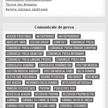
Turism din Romania
Rețete culinare sănătoase
Comunicate de presa
AFACERI PROFITABILE
ANTREPRENOR
ANTREPRENORIAT
ANVELOPE VARA
CEO EKO GROUP
COMPOST
COMUNICAT PRESA
COMUNICAT PRESA EVENIMENTE
COMUNICAT PRESA FONDURI EUROPENE
COMUNICAT PRESA GRANTURI
COMUNICAT PRESA INFORMARE
COMUNICAT PRESA LANSARE PRODUS
COMUNICAT PRESA ONG
CONSULATUL ROMÂNIEI
CONSULATUL ROMÂNIEI DIN
COSTUM MEDICAL
COSTUM MEDICAL BARBATI
COSTUM MEDICAL FEMEI
DELTA DUNARII
DEZVOLTARE PERSONALA
EDUARD PETRESCU
EKO GROUP
EKO NEWS
IDEI AFACERI
INFORMATII DELTA DUNARII
INTELIGENȚĂ ARTIFICIALĂ
PANOURI FOTOVOLTAICE
PROPAN
PUBLICITATE OOH
REVISTA DE AFACERI
REZERVOR PROPAN
REZERVOR PROPAN IEFTIN
SARMALE
SARMALE CU CARNE DE PORC
SARMALE IN FOI DE VARZA
SARMALE VEGETARIENE
SECOND HAND
SERBĂRILE SCRUMBIEI