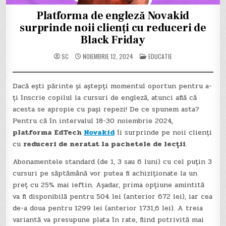
Platforma de engleză Novakid
surprinde noii clienți cu reduceri de
Black Friday
POSTED
SC
NOIEMBRIE 12, 2024
EDUCATIE
IN
Dacă ești părinte și aștepți momentul oportun pentru a-
ți înscrie copilul la cursuri de engleză, atunci află că
acesta se apropie cu pași repezi! De ce spunem asta?
Pentru că în intervalul 18-30 noiembrie 2024,
platforma EdTech
Novakid
îi surprinde pe noii clienți
cu
reduceri de neratat la pachetele de lecții
.
Abonamentele standard (de 1, 3 sau 6 luni) cu cel puțin 3
cursuri pe săptămână vor putea fi achiziționate la un
preț cu 25% mai ieftin. Așadar, prima opțiune amintită
va fi disponibilă pentru 504 lei (anterior 672 lei), iar cea
de-a doua pentru 1299 lei (anterior 1731,6 lei). A treia
variantă va presupune plata în rate, fiind potrivită mai