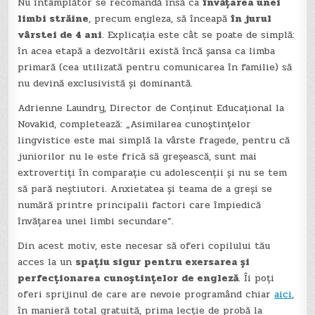
Nu întâmplător se recomandă însă ca
învățarea unei
limbi străine
, precum engleza, să înceapă
în jurul
vârstei de 4 ani
. Explicația este cât se poate de simplă:
în acea etapă a dezvoltării există încă șansa ca limba
primară (cea utilizată pentru comunicarea în familie) să
nu devină exclusivistă și dominantă.
Adrienne Laundry, Director de Conținut Educațional la
Novakid, completează: „Asimilarea cunoștințelor
lingvistice este mai simplă la vârste fragede, pentru că
juniorilor nu le este frică să greșească, sunt mai
extrovertiți în comparație cu adolescenții și nu se tem
să pară neștiutori. Anxietatea și teama de a greși se
numără printre principalii factori care împiedică
învățarea unei limbi secundare”.
Din acest motiv, este necesar să oferi copilului tău
acces la un
spațiu sigur pentru exersarea și
perfecționarea cunoștințelor de engleză
. Îi poți
oferi sprijinul de care are nevoie programând chiar
aici
,
în manieră total gratuită, prima lecție de probă la