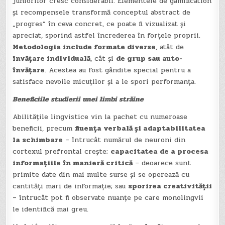
juniorilor cresc considerabil. Elementele de gamification
și recompensele transformă conceptul abstract de
„progres” în ceva concret, ce poate fi vizualizat și
apreciat, sporind astfel încrederea în forțele proprii.
Metodologia include formate diverse
, atât de
învățare individuală
, cât și
de grup sau auto-
învățare
. Acestea au fost gândite special pentru a
satisface nevoile micuților și a le spori performanța.
Beneficiile studierii unei limbi străine
Abilitățile lingvistice vin la pachet cu numeroase
beneficii, precum
fluența verbală și adaptabilitatea
la schimbare
– întrucât numărul de neuroni din
cortexul prefrontal crește;
capacitatea de a procesa
informațiile în manieră critică
– deoarece sunt
primite date din mai multe surse și se operează cu
cantități mari de informație; sau
sporirea creativității
– întrucât pot fi observate nuanțe pe care monolingvii
le identifică mai greu.