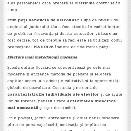
ales persoanelor care preferă să distribuie costurile în
timp.
Cum poți beneficia de discount?
După ce nivelul de
engleză al juniorului tău a fost stabilit în cadrul lecției
de probă, iar frecvența și durata cursurilor viitoare au
fost decise, tot ce trebuie să faci este să utilizezi codul
promoțional
MAXIM25
înainte de finalizarea plății.
Efectele unei metodologii moderne
Școala online Novakid se concentrează pe cele mai
moderne și eficiente metode de predare și le oferă
copiilor acces la o educație calitativă și la oportunități
globale de dezvoltare. Curricula ține cont de
caracteristicile individuale ale elevilor
și de ariile
lor de interes, pentru a face
activitatea didactică
mai amuzantă
și ușor de urmărit.
Prin povești, jocuri antrenante și chiar benzi desenate
pline de personaje hazlii, motivația și implicarea