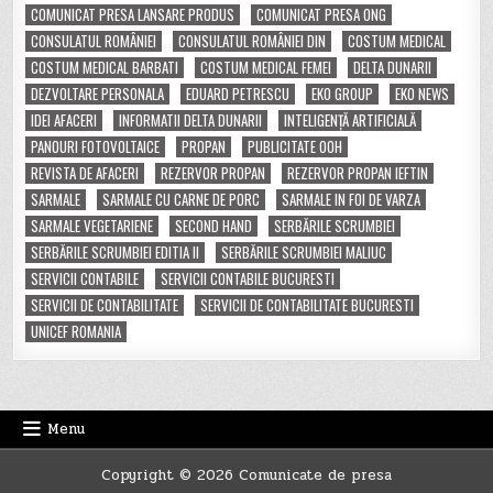
COMUNICAT PRESA LANSARE PRODUS
COMUNICAT PRESA ONG
CONSULATUL ROMÂNIEI
CONSULATUL ROMÂNIEI DIN
COSTUM MEDICAL
COSTUM MEDICAL BARBATI
COSTUM MEDICAL FEMEI
DELTA DUNARII
DEZVOLTARE PERSONALA
EDUARD PETRESCU
EKO GROUP
EKO NEWS
IDEI AFACERI
INFORMATII DELTA DUNARII
INTELIGENȚĂ ARTIFICIALĂ
PANOURI FOTOVOLTAICE
PROPAN
PUBLICITATE OOH
REVISTA DE AFACERI
REZERVOR PROPAN
REZERVOR PROPAN IEFTIN
SARMALE
SARMALE CU CARNE DE PORC
SARMALE IN FOI DE VARZA
SARMALE VEGETARIENE
SECOND HAND
SERBĂRILE SCRUMBIEI
SERBĂRILE SCRUMBIEI EDITIA II
SERBĂRILE SCRUMBIEI MALIUC
SERVICII CONTABILE
SERVICII CONTABILE BUCURESTI
SERVICII DE CONTABILITATE
SERVICII DE CONTABILITATE BUCURESTI
UNICEF ROMANIA
Menu
Copyright © 2026 Comunicate de presa