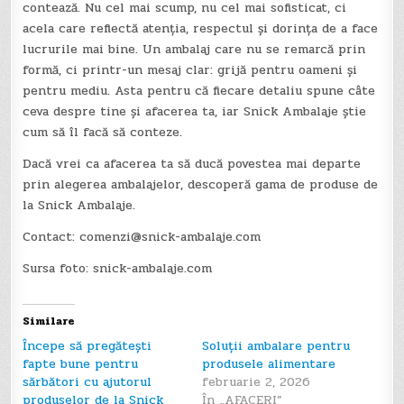
contează. Nu cel mai scump, nu cel mai sofisticat, ci
acela care reflectă atenția, respectul și dorința de a face
lucrurile mai bine. Un ambalaj care nu se remarcă prin
formă, ci printr-un mesaj clar: grijă pentru oameni și
pentru mediu. Asta pentru că fiecare detaliu spune câte
ceva despre tine și afacerea ta, iar Snick Ambalaje știe
cum să îl facă să conteze.
Dacă vrei ca afacerea ta să ducă povestea mai departe
prin alegerea ambalajelor, descoperă gama de produse de
la Snick Ambalaje.
Contact:
comenzi@snick-ambalaje.com
Sursa foto: snick-ambalaje.com
Similare
Începe să pregătești
Soluții ambalare pentru
fapte bune pentru
produsele alimentare
sărbători cu ajutorul
februarie 2, 2026
produselor de la Snick
În „AFACERI”