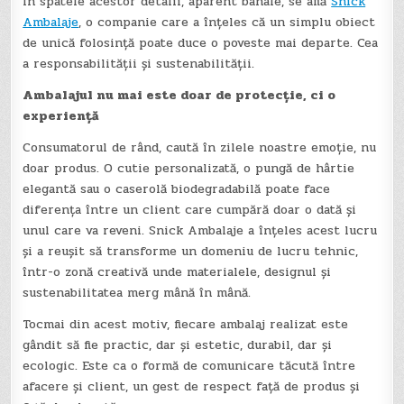
În spatele acestor detalii, aparent banale, se află
Snick
Ambalaje
, o companie care a înțeles că un simplu obiect
de unică folosință poate duce o poveste mai departe. Cea
a responsabilității și sustenabilității.
Ambalajul nu mai este doar de protecție, ci o
experiență
Consumatorul de rând, caută în zilele noastre emoție, nu
doar produs. O cutie personalizată, o pungă de hârtie
elegantă sau o caserolă biodegradabilă poate face
diferența între un client care cumpără doar o dată și
unul care va reveni. Snick Ambalaje a înțeles acest lucru
și a reușit să transforme un domeniu de lucru tehnic,
într-o zonă creativă unde materialele, designul și
sustenabilitatea merg mână în mână.
Tocmai din acest motiv, fiecare ambalaj realizat este
gândit să fie practic, dar și estetic, durabil, dar și
ecologic. Este ca o formă de comunicare tăcută între
afacere și client, un gest de respect față de produs și