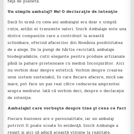
față de planetă.
Un simplu ambalaj? Nu! O declarație de intenție
Dacă în urmă cu ceva ani ambalajul era doar o simplă
cutie, astăzi el transmite valori. Snick Ambalaje este una
dintre companiile care a contribuit la această
schimbare, oferind afacerilor din România posibilitatea
de a alege. De la pungi de hârtie reciclată, ambalaje
biodegradabile, cutii elegante pentru produse artizanale
până la pahare prietenoase cu mediul înconjurător. Aici
nu vorbim doar despre estetică. Vorbim despre crearea
unui sistem sustenabil, în care fiecare afacere, mică sau
mare, pot face un pas real către reducerea amprentei
asupra mediului. Iată că vorbim deci, despre o declarație
de intenție.
Ambalajul care vorbește despre tine și ceea ce faci
Fiecare business are o personalitate, iar un ambalaj
potrivit îl poate scoate în evidență. Snick Ambalaje a
reușit și aici să aducă această viziune la realitate,