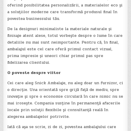
oferind posibilitatea personalizării, a materialelor eco și
a soluțiilor moderne care transformă produsul final în
povestea businessului tău.
De la designuri minimaliste la materiale naturale și
finisaje atent alese, totul vorbește despre o lume în care
detaliile nu mai sunt neimportante. Pentru că, în final,
ambalajul este cel care oferă primul contact vizual,
prima impresie și uneori chiar primul pas spre
fidelizarea clientului.
O poveste despre viitor
Cei care aleg Snick Ambalaje, nu aleg doar un furnizor, ci
o direcție. Una orientată spre grijă față de mediu, spre
inovație și spre o economie circulară în care nimic nu se
mai irosește. Compania susține în permanență afacerile
locale prin soluții flexibile și consultanță reală în
alegerea ambalajelor potrivite.
Iată că așa se scrie, zi de zi, povestea ambalajului care