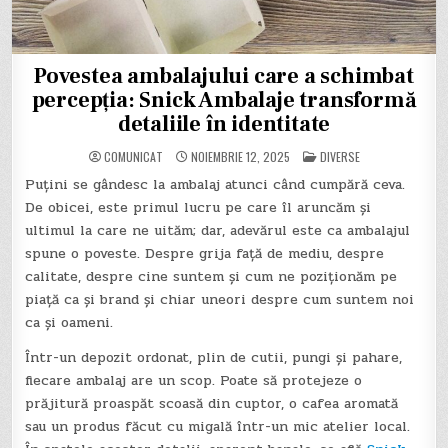
Povestea ambalajului care a schimbat
percepția: Snick Ambalaje transformă
detaliile în identitate
POSTED
COMUNICAT
NOIEMBRIE 12, 2025
DIVERSE
IN
Puțini se gândesc la ambalaj atunci când cumpără ceva.
De obicei, este primul lucru pe care îl aruncăm și
ultimul la care ne uităm; dar, adevărul este ca ambalajul
spune o poveste. Despre grija față de mediu, despre
calitate, despre cine suntem și cum ne poziționăm pe
piață ca și brand și chiar uneori despre cum suntem noi
ca și oameni.
Într-un depozit ordonat, plin de cutii, pungi și pahare,
fiecare ambalaj are un scop. Poate să protejeze o
prăjitură proaspăt scoasă din cuptor, o cafea aromată
sau un produs făcut cu migală într-un mic atelier local.