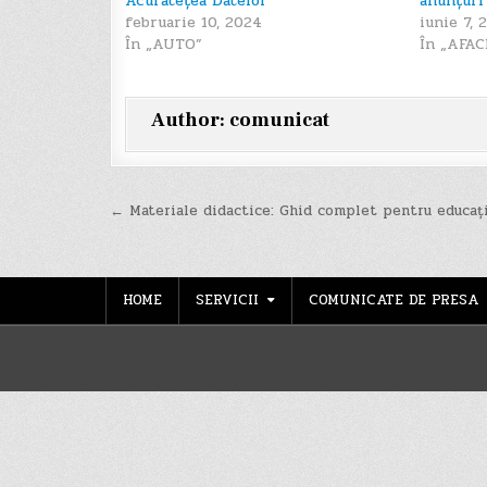
Acuratețea Datelor
anunțuri
februarie 10, 2024
iunie 7, 
În „AUTO”
În „AFAC
Author:
comunicat
Navigare
← Materiale didactice: Ghid complet pentru educaț
în
articole
HOME
SERVICII
COMUNICATE DE PRESA