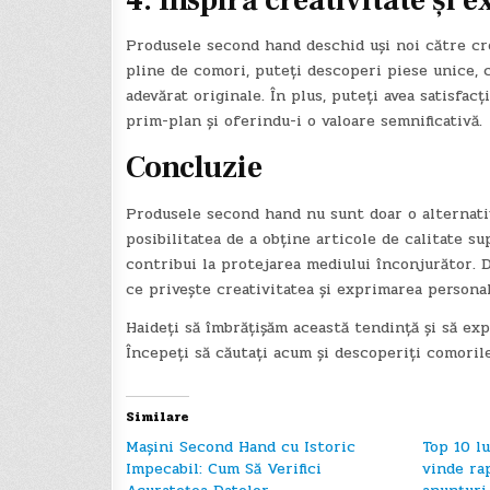
Produsele second hand deschid uși noi către cr
pline de comori, puteți descoperi piese unice, c
adevărat originale. În plus, puteți avea satisfacț
prim-plan și oferindu-i o valoare semnificativă.
Concluzie
Produsele second hand nu sunt doar o alternativ
posibilitatea de a obține articole de calitate su
contribui la protejarea mediului înconjurător.
ce privește creativitatea și exprimarea personal
Haideți să îmbrățișăm această tendință și să ex
Începeți să căutați acum și descoperiți comoril
Similare
Mașini Second Hand cu Istoric
Top 10 lu
Impecabil: Cum Să Verifici
vinde ra