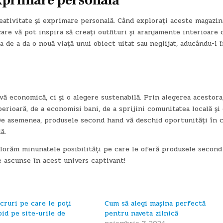
eativitate și exprimare personală. Când explorați aceste magazin
are vă pot inspira să creați outfituri și aranjamente interioare 
ia de a da o nouă viață unui obiect uitat sau neglijat, aducându-l 
ă economică, ci și o alegere sustenabilă. Prin alegerea acestora,
perioară, de a economisi bani, de a sprijini comunitatea locală și 
 De asemenea, produsele second hand vă deschid oportunități în 
ă.
plorăm minunatele posibilități pe care le oferă produsele second
e ascunse în acest univers captivant!
cruri pe care le poți
Cum să alegi mașina perfectă
pid pe site-urile de
pentru naveta zilnică