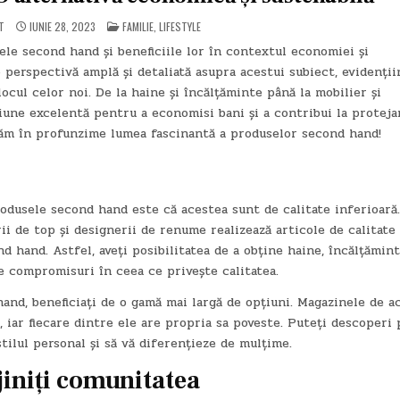
POSTED
T
IUNIE 28, 2023
FAMILIE
,
LIFESTYLE
IN
ele second hand și beneficiile lor în contextul economiei și
o perspectivă amplă și detaliată asupra acestui subiect, evidenții
ocul celor noi. De la haine și încălțăminte până la mobilier și
iune excelentă pentru a economisi bani și a contribui la proteja
orăm în profunzime lumea fascinantă a produselor second hand!
odusele second hand este că acestea sunt de calitate inferioară.
ii de top și designerii de renume realizează articole de calitate
d hand. Astfel, aveți posibilitatea de a obține haine, încălțămint
ce compromisuri în ceea ce privește calitatea.
nd, beneficiați de o gamă mai largă de opțiuni. Magazinele de a
 iar fiecare dintre ele are propria sa poveste. Puteți descoperi 
stilul personal și să vă diferențieze de mulțime.
ijiniți comunitatea