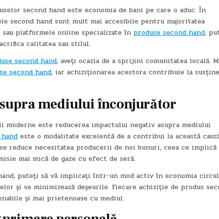
duselor second hand este economia de bani pe care o aduc. În
sele second hand sunt mult mai accesibile pentru majoritatea
 sau platformele online specializate în
produse second hand
, pu
rifica calitatea sau stilul.
duse second hand
, aveți ocazia de a sprijini comunitatea locală. 
se second hand
, iar achiziționarea acestora contribuie la susțin
asupra mediului înconjurător
ții moderne este reducerea impactului negativ asupra mediului
 hand
este o modalitate excelentă de a contribui la această cauză
, se reduce necesitatea producerii de noi bunuri, ceea ce implică
misie mai mică de gaze cu efect de seră.
nd, puteți să vă implicați într-un mod activ în economia circul
elor și se minimizează deșeurile. Fiecare achiziție de produs se
enabile și mai prietenoase cu mediul.
 exprimare personală