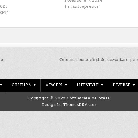
noiembrie 7, 2024
2025
În „antreprenor”
ERI”
ie
Cele mai bune cărți de dezvoltare pe
CULTURA
AFACERI
LIFESTYLE
DIVERSE
Copyright © 2026 Comunicate de presa
Design by ThemesDNA.com