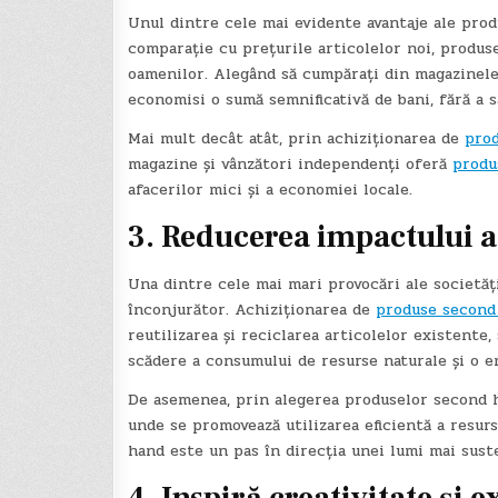
Unul dintre cele mai evidente avantaje ale pro
comparație cu prețurile articolelor noi, produ
oamenilor. Alegând să cumpărați din magazinele
economisi o sumă semnificativă de bani, fără a sac
Mai mult decât atât, prin achiziționarea de
pro
magazine și vânzători independenți oferă
produ
afacerilor mici și a economiei locale.
3. Reducerea impactului 
Una dintre cele mai mari provocări ale societă
înconjurător. Achiziționarea de
produse second
reutilizarea și reciclarea articolelor existente
scădere a consumului de resurse naturale și o e
De asemenea, prin alegerea produselor second ha
unde se promovează utilizarea eficientă a resurs
hand este un pas în direcția unei lumi mai sust
4. Inspiră creativitate și