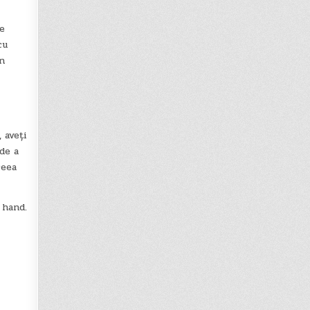
e
cu
în
 aveți
de a
ceea
 hand.