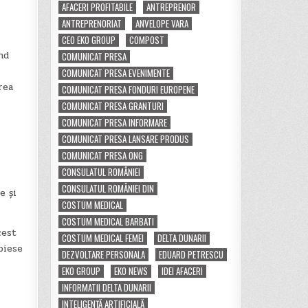
AFACERI PROFITABILE
ANTREPRENOR
ANTREPRENORIAT
ANVELOPE VARA
CEO EKO GROUP
COMPOST
nd
COMUNICAT PRESA
COMUNICAT PRESA EVENIMENTE
rea
COMUNICAT PRESA FONDURI EUROPENE
COMUNICAT PRESA GRANTURI
COMUNICAT PRESA INFORMARE
COMUNICAT PRESA LANSARE PRODUS
COMUNICAT PRESA ONG
CONSULATUL ROMÂNIEI
CONSULATUL ROMÂNIEI DIN
e și
COSTUM MEDICAL
COSTUM MEDICAL BARBATI
cest
COSTUM MEDICAL FEMEI
DELTA DUNARII
piese
DEZVOLTARE PERSONALA
EDUARD PETRESCU
EKO GROUP
EKO NEWS
IDEI AFACERI
INFORMATII DELTA DUNARII
INTELIGENȚĂ ARTIFICIALĂ