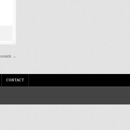
rsonală →
CONTACT