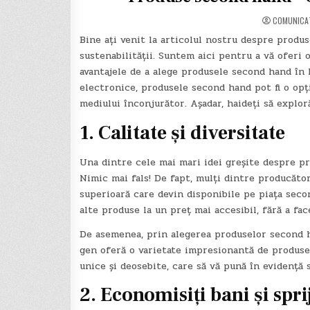
COMUNICA
Bine ați venit la articolul nostru despre produs
sustenabilității. Suntem aici pentru a vă oferi 
avantajele de a alege produsele second hand în l
electronice, produsele second hand pot fi o opț
mediului înconjurător. Așadar, haideți să expl
1. Calitate și diversitate
Una dintre cele mai mari idei greșite despre pr
Nimic mai fals! De fapt, mulți dintre producător
superioară care devin disponibile pe piața secon
alte produse la un preț mai accesibil, fără a fa
De asemenea, prin alegerea produselor second ha
gen oferă o varietate impresionantă de produse,
unice și deosebite, care să vă pună în evidență 
2. Economisiți bani și spr