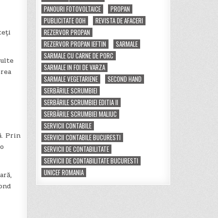
PANOURI FOTOVOLTAICE
PROPAN
PUBLICITATE OOH
REVISTA DE AFACERI
REZERVOR PROPAN
teți
REZERVOR PROPAN IEFTIN
SARMALE
SARMALE CU CARNE DE PORC
Multe
SARMALE IN FOI DE VARZA
erea
SARMALE VEGETARIENE
SECOND HAND
SERBĂRILE SCRUMBIEI
SERBĂRILE SCRUMBIEI EDITIA II
SERBĂRILE SCRUMBIEI MALIUC
SERVICII CONTABILE
. Prin
SERVICII CONTABILE BUCURESTI
 o
SERVICII DE CONTABILITATE
SERVICII DE CONTABILITATE BUCURESTI
UNICEF ROMANIA
ară,
cond