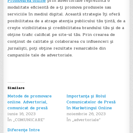
Promovarea online
prin advertoriale reprezintă o
modalitate eficientă de a-ți promova produsele sau
serviciile în mediul digital. Această strategie îți oferă
posibilitatea de a atrage atenția publicului tău țintă, de a
crește vizibilitatea și credibilitatea brandului tău și de a
obține trafic calificat pe site-ul tău. Prin crearea de
conținut de calitate și colaborarea cu influenceri și
jurnaliști, poți obține rezultate remarcabile din
campaniile tale de advertoriale.
Navigare
în
articole
Similare
Metode de promovare
Importanța și Rolul
online. Advertorial,
Comunicatelor de Presă
comunicat de presă
în Marketingul Online
iunie 16, 2023
noiembrie 26, 2023
În „COMUNICARE”
În „advertoriale”
Diferențe între