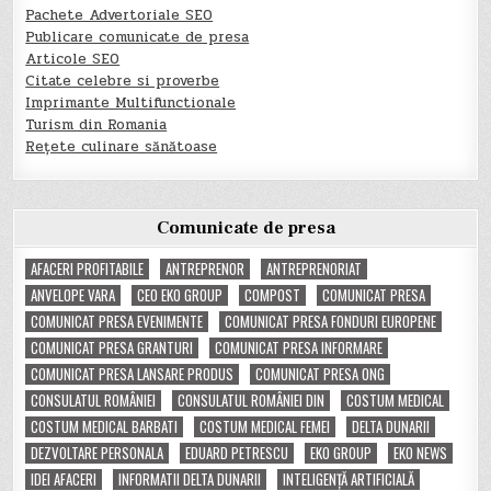
Pachete Advertoriale SEO
Publicare comunicate de presa
Articole SEO
Citate celebre si proverbe
Imprimante Multifunctionale
Turism din Romania
Rețete culinare sănătoase
Comunicate de presa
AFACERI PROFITABILE
ANTREPRENOR
ANTREPRENORIAT
ANVELOPE VARA
CEO EKO GROUP
COMPOST
COMUNICAT PRESA
COMUNICAT PRESA EVENIMENTE
COMUNICAT PRESA FONDURI EUROPENE
COMUNICAT PRESA GRANTURI
COMUNICAT PRESA INFORMARE
COMUNICAT PRESA LANSARE PRODUS
COMUNICAT PRESA ONG
CONSULATUL ROMÂNIEI
CONSULATUL ROMÂNIEI DIN
COSTUM MEDICAL
COSTUM MEDICAL BARBATI
COSTUM MEDICAL FEMEI
DELTA DUNARII
DEZVOLTARE PERSONALA
EDUARD PETRESCU
EKO GROUP
EKO NEWS
IDEI AFACERI
INFORMATII DELTA DUNARII
INTELIGENȚĂ ARTIFICIALĂ