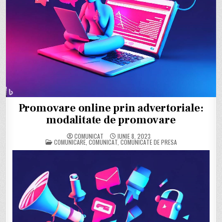
Promovare online prin advertoriale:
modalitate de promovare
COMUNICAT
IUNIE 8, 2023
POSTED
COMUNICARE
,
COMUNICAT
,
COMUNICATE DE PRESA
IN