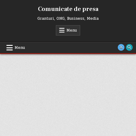
Skip
Comunicate de presa
to
content
Granturi, ONG, Business, Media
Menu
Menu