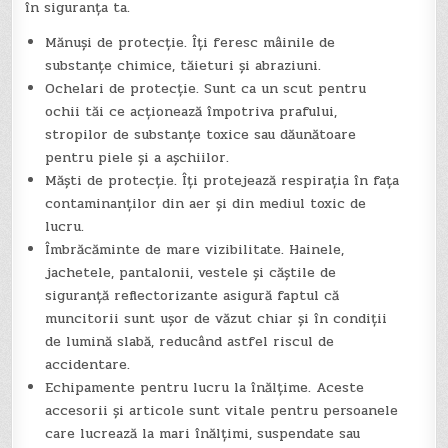
în siguranța ta.
Mănuși de protecție. Îți feresc mâinile de
substanțe chimice, tăieturi și abraziuni.
Ochelari de protecție. Sunt ca un scut pentru
ochii tăi ce acționează împotriva prafului,
stropilor de substanțe toxice sau dăunătoare
pentru piele și a așchiilor.
Măști de protecție. Îți protejează respirația în fața
contaminanților din aer și din mediul toxic de
lucru.
Îmbrăcăminte de mare vizibilitate. Hainele,
jachetele, pantalonii, vestele și căștile de
siguranță reflectorizante asigură faptul că
muncitorii sunt ușor de văzut chiar și în condiții
de lumină slabă, reducând astfel riscul de
accidentare.
Echipamente pentru lucru la înălțime. Aceste
accesorii și articole sunt vitale pentru persoanele
care lucrează la mari înălțimi, suspendate sau