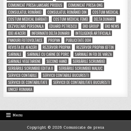
COMUNICAT PRESA LANSARE PRODUS
COMUNICAT PRESA ONG
CONSULATUL ROMÂNIEI
CONSULATUL ROMÂNIEI DIN
COSTUM MEDICAL
COSTUM MEDICAL BARBATI
COSTUM MEDICAL FEMEI
DELTA DUNARII
DEZVOLTARE PERSONALA
EDUARD PETRESCU
EKO GROUP
EKO NEWS
IDEI AFACERI
INFORMATII DELTA DUNARII
INTELIGENȚĂ ARTIFICIALĂ
PANOURI FOTOVOLTAICE
PROPAN
PUBLICITATE OOH
REVISTA DE AFACERI
REZERVOR PROPAN
REZERVOR PROPAN IEFTIN
SARMALE
SARMALE CU CARNE DE PORC
SARMALE IN FOI DE VARZA
SARMALE VEGETARIENE
SECOND HAND
SERBĂRILE SCRUMBIEI
SERBĂRILE SCRUMBIEI EDITIA II
SERBĂRILE SCRUMBIEI MALIUC
SERVICII CONTABILE
SERVICII CONTABILE BUCURESTI
SERVICII DE CONTABILITATE
SERVICII DE CONTABILITATE BUCURESTI
UNICEF ROMANIA
Menu
Copyright © 2026 Comunicate de presa