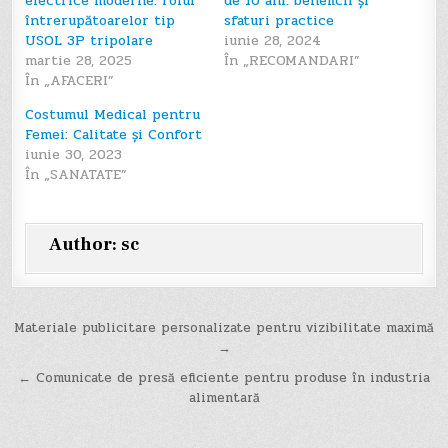
electrice moderne: rolul
de 10 ani: beneficii și
întrerupătoarelor tip
sfaturi practice
USOL 3P tripolare
iunie 28, 2024
martie 28, 2025
În „RECOMANDARI”
În „AFACERI”
Costumul Medical pentru
Femei: Calitate și Confort
iunie 30, 2023
În „SANATATE”
Author:
sc
Navigare
Materiale publicitare personalizate pentru vizibilitate maximă
→
în
← Comunicate de presă eficiente pentru produse în industria
articole
alimentară