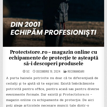
Protectstore.ro – magazin online cu
echipamente de protecție te așteaptă
să-i descoperi produsele
POSTED
SC
DECEMBRIE 19, 2024
RECOMANDARI
IN
A purta hainele potrivite nu doar că te diferențiază de
ceilalți și te ajută să te exprimi. Există îmbrăcăminte
potrivită pentru office, pentru acasă sau pentru diverse
evenimente formale. Dar există și Protectstore.ro –
magazin online cu echipamente de protecție. De aici
poți alege articolele necesare muncii tale dintr-o