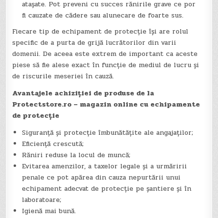
atașate. Pot preveni cu succes rănirile grave ce por
fi cauzate de cădere sau alunecare de foarte sus.
Fiecare tip de echipament de protecție își are rolul
specific de a purta de grijă lucrătorilor din varii
domenii. De aceea este extrem de important ca aceste
piese să fie alese exact în funcție de mediul de lucru și
de riscurile meseriei în cauză.
Avantajele achiziției de produse de la
Protectstore.ro – magazin online cu echipamente
de protecție
Siguranță și protecție îmbunătățite ale angajaților;
Eficiență crescută;
Răniri reduse la locul de muncă;
Evitarea amenzilor, a taxelor legale și a urmăririi
penale ce pot apărea din cauza nepurtării unui
echipament adecvat de protecție pe șantiere și în
laboratoare;
Igienă mai bună.