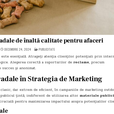
dale de înaltă calitate pentru afaceri
POSTED
DECEMBRIE 24, 2024
PUBLICITATE
IN
 este esențială. Atrageți atenția clienților potențiali prin inter
egice. Alegerea corectă a suporturilor de
reclame
, precum
e succes și anonimat.
adale în Strategia de Marketing
lasic, dar extrem de eficient, în campaniile de marketing outdo
publicul țintă, indiferent de utilizarea altor
materiale public
crucială pentru maximizarea impactului asupra potențialilor clie
ale