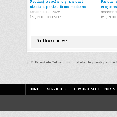
Producție reclame și panouri
Panouri 
stradale pentru firme moderne
creșterea
ianuarie 12, 2025
decembri
În „PUBLICITATE”
În „PUBL
Author:
press
Navigare
← Diferențele între comunicatele de presă pentru 
în
articole
HOME
SERVICII
COMUNICATE DE PRESA