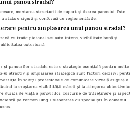
 unui panou stradal?
ecesare, montarea structurii de suport și fixarea panoului. Este
 instalare sigură și conformă cu reglementările.
iderare pentru amplasarea unui panou stradal?
nă cu trafic pietonal sau auto intens, vizibilitate bună și
ublicitatea exterioară.
 și panourilor stradale este o strategie esențială pentru multe
gn-ul atractiv și amplasarea strategică sunt factori decisivi pent
vestiția în soluții profesionale de comunicare vizuală asigură o
buind la creșterea vizibilității mărcii și la atingerea obiectivelo
e durata de viață a panourilor, costurile de întreținere și aspec
eficientă pe termen lung. Colaborarea cu specialiști în domeniu
ucces.