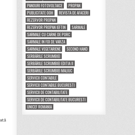
PANOURI FOTOVOLTAICE
PROPAN
PUBLICITATE OOH
REVISTA DE AFACERI
REZERVOR PROPAN
REZERVOR PROPAN IEFTIN
SARMALE
SARMALE CU CARNE DE PORC
SARMALE IN FOI DE VARZA
SARMALE VEGETARIENE
SECOND HAND
SERBĂRILE SCRUMBIEI
SERBĂRILE SCRUMBIEI EDITIA II
SERBĂRILE SCRUMBIEI MALIUC
SERVICII CONTABILE
SERVICII CONTABILE BUCURESTI
SERVICII DE CONTABILITATE
SERVICII DE CONTABILITATE BUCURESTI
UNICEF ROMANIA
ată