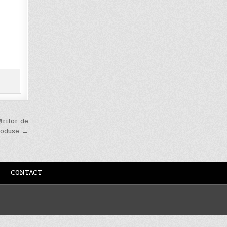
ărilor de
roduse →
CONTACT