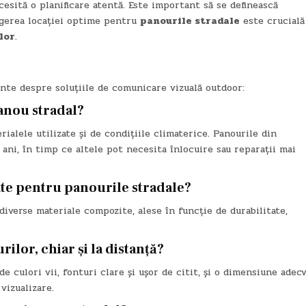
esită o planificare atentă. Este important să se definească
legerea locației optime pentru
panourile stradale
este crucială
lor
.
ente despre soluțiile de comunicare vizuală outdoor:
panou stradal?
ialele utilizate și de condițiile climaterice. Panourile din
 ani, în timp ce altele pot necesita înlocuire sau reparații mai
zate pentru panourile stradale?
diverse materiale compozite, alese în funcție de durabilitate,
ilor, chiar și la distanță?
de culori vii, fonturi clare și ușor de citit, și o dimensiune adecv
vizualizare.