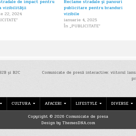
stradale de impact pentru
Reclame stradale și panouri
 vizibilității
publicitare pentru branduri
e 22, 2024
vizibile
ICITATE”
ianuarie 4, 2025
În „PUBLICITATE”
B2B și B2C
Comunicate de presă interactive: viitorul lans
p
CULTURA
AFACERI
LIFESTYLE
DIVERSE
Copyright © 2026 Comunicate de presa
Design by ThemesDNA.com