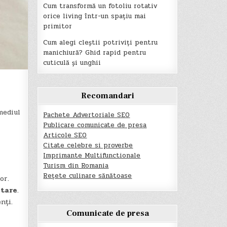
Cum transformă un fotoliu rotativ
orice living într-un spațiu mai
primitor
Cum alegi cleștii potriviți pentru
manichiură? Ghid rapid pentru
cuticulă și unghii
Recomandari
mediul
Pachete Advertoriale SEO
Publicare comunicate de presa
Articole SEO
Citate celebre si proverbe
Imprimante Multifunctionale
Turism din Romania
Rețete culinare sănătoase
or.
itare
.
nți.
Comunicate de presa