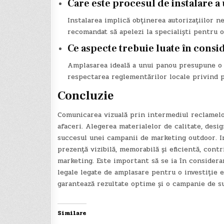
Care este procesul de instalare a
Instalarea implică obținerea autorizațiilor n
recomandat să apelezi la specialiști pentru o
Ce aspecte trebuie luate în cons
Amplasarea ideală a unui panou presupune o zo
respectarea reglementărilor locale privind p
Concluzie
Comunicarea vizuală prin intermediul reclamelor
afaceri. Alegerea materialelor de calitate, desi
succesul unei campanii de marketing outdoor. In
prezență vizibilă, memorabilă și eficientă, contri
marketing. Este important să se ia în considerar
legale legate de amplasare pentru o investiție 
garantează rezultate optime și o campanie de s
Similare