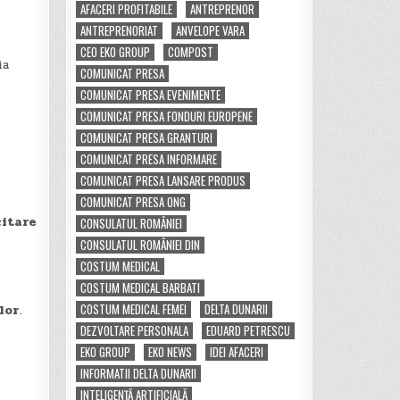
AFACERI PROFITABILE
ANTREPRENOR
ANTREPRENORIAT
ANVELOPE VARA
CEO EKO GROUP
COMPOST
ia
COMUNICAT PRESA
COMUNICAT PRESA EVENIMENTE
COMUNICAT PRESA FONDURI EUROPENE
COMUNICAT PRESA GRANTURI
COMUNICAT PRESA INFORMARE
COMUNICAT PRESA LANSARE PRODUS
COMUNICAT PRESA ONG
citare
CONSULATUL ROMÂNIEI
CONSULATUL ROMÂNIEI DIN
COSTUM MEDICAL
COSTUM MEDICAL BARBATI
COSTUM MEDICAL FEMEI
DELTA DUNARII
lor
.
DEZVOLTARE PERSONALA
EDUARD PETRESCU
EKO GROUP
EKO NEWS
IDEI AFACERI
INFORMATII DELTA DUNARII
INTELIGENȚĂ ARTIFICIALĂ