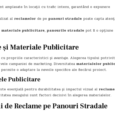
nt amplasate în locații cu trafic intens, garantând o expunere
lizat al
reclamelor
de pe
panouri stradale
poate capta atenț
e
materiale publicitare
,
panourile stradale
pot fi o opțiune
 și Materiale Publicitare
e cu propriile caracteristici și avantaje. Alegerea tipului potrivit
tivele campaniei de marketing. Diversitatea
materialelor publi
permite o adaptare la nevoile specifice ale fiecărui proiect.
ele Publicitare
este esențială pentru durabilitatea și impactul vizual al
reclame
tatea mesajului sunt factori decisivi în alegerea materialelor.
i de Reclame pe Panouri Stradale