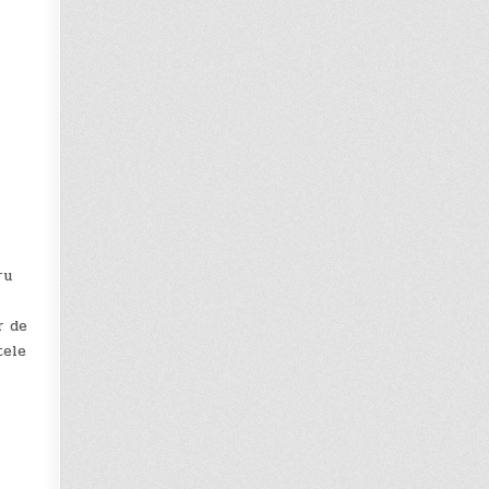
ru
r de
tele