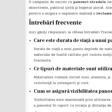
O campanie de succes cu
panouri stradale
nec
obiectivele, publicul țintă și bugetul alocat. A
pentru a asigura o expunere maximă a
reclame
Întrebări frecvente
Aici găsiți răspunsuri la câteva întrebări frecv
Care este durata de viață a unui 
Durata de viață a unui panou depinde de mater
materiale de înaltă calitate pot rezista mulți
frecvente.
Ce tipuri de materiale sunt utili
Materialele comune includ vinil, aluminiu, și 
rezistență la intemperii și cost.
Cum se asigură vizibilitatea panour
Vizibilitatea este maximizată prin utilizarea 
a panoului în raport cu locația și distanța de 