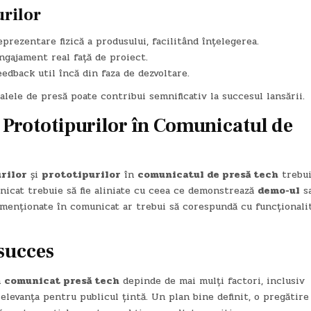
urilor
prezentare fizică a produsului, facilitând înțelegerea.
gajament real față de proiect.
dback util încă din faza de dezvoltare.
lele de presă poate contribui semnificativ la succesul lansării.
 Prototipurilor în Comunicatul de
rilor
și
prototipurilor
în
comunicatul de presă tech
trebui
unicat trebuie să fie aliniate cu ceea ce demonstrează
demo-ul
s
e menționate în comunicat ar trebui să corespundă cu funcționalit
 succes
n
comunicat presă tech
depinde de mai mulți factori, inclusiv
relevanța pentru publicul țintă. Un plan bine definit, o pregătire