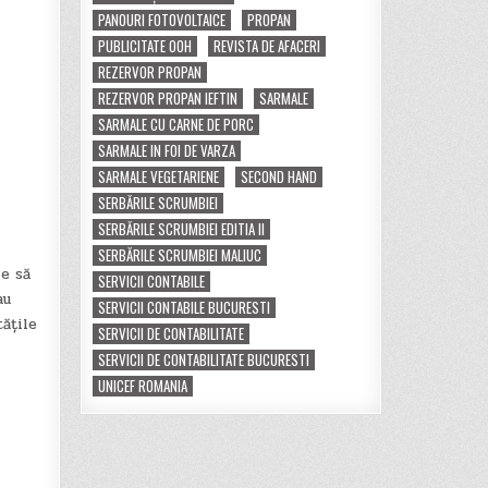
PANOURI FOTOVOLTAICE
PROPAN
PUBLICITATE OOH
REVISTA DE AFACERI
REZERVOR PROPAN
REZERVOR PROPAN IEFTIN
SARMALE
SARMALE CU CARNE DE PORC
SARMALE IN FOI DE VARZA
SARMALE VEGETARIENE
SECOND HAND
SERBĂRILE SCRUMBIEI
SERBĂRILE SCRUMBIEI EDITIA II
SERBĂRILE SCRUMBIEI MALIUC
e să
SERVICII CONTABILE
au
SERVICII CONTABILE BUCURESTI
ățile
SERVICII DE CONTABILITATE
SERVICII DE CONTABILITATE BUCURESTI
UNICEF ROMANIA