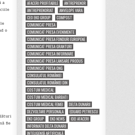
ă a
AFACERI PROFITABILE
ANTREPRENOR
ciile
ANTREPRENORIAT
ANVELOPE VARA
CEO EKO GROUP
COMPOST
ele
COMUNICAT PRESA
nd o
COMUNICAT PRESA EVENIMENTE
COMUNICAT PRESA FONDURI EUROPENE
COMUNICAT PRESA GRANTURI
COMUNICAT PRESA INFORMARE
COMUNICAT PRESA LANSARE PRODUS
COMUNICAT PRESA ONG
CONSULATUL ROMÂNIEI
CONSULATUL ROMÂNIEI DIN
COSTUM MEDICAL
COSTUM MEDICAL BARBATI
COSTUM MEDICAL FEMEI
DELTA DUNARII
DEZVOLTARE PERSONALA
EDUARD PETRESCU
alături
EKO GROUP
EKO NEWS
IDEI AFACERI
să fie
INFORMATII DELTA DUNARII
INTELIGENȚĂ ARTIFICIALĂ