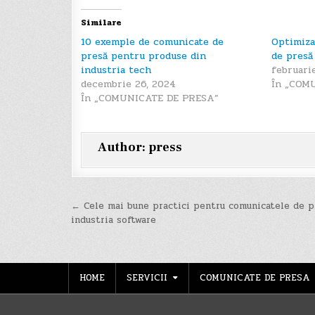
Similare
10 exemple de comunicate de
Optimiza
presă pentru produse din
de presă
industria tech
februari
decembrie 26, 2024
În „COM
În „COMUNICATE DE PRESA”
Author:
press
Navigare
← Cele mai bune practici pentru comunicatele de p
industria software
în
articole
HOME
SERVICII
COMUNICATE DE PRESA