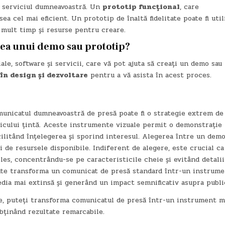
u serviciul dumneavoastră. Un
prototip funcțional
, care
a cel mai eficient. Un prototip de înaltă fidelitate poate fi util
mult timp și resurse pentru creare.
rea unui demo sau prototip?
le, software și servicii, care vă pot ajuta să creați un demo sau
în design și dezvoltare
pentru a vă asista în acest proces.
municatul dumneavoastră de presă poate fi o strategie extrem de
blicului țintă. Aceste instrumente vizuale permit o demonstrație
acilitând înțelegerea și sporind interesul. Alegerea între un demo
 de resursele disponibile. Indiferent de alegere, este crucial ca
eles, concentrându-se pe caracteristicile cheie și evitând detalii
oate transforma un comunicat de presă standard într-un instrum
dia mai extinsă și generând un impact semnificativ asupra public
te, puteți transforma comunicatul de presă într-un instrument m
obținând rezultate remarcabile.