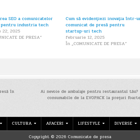
rea SEO a comunicatelor
Cum să evidențiezi inovația într-u
 pentru industria tech
comunicat de presă pentru
e 22, 2025
startup-uri tech
UNICATE DE PRESA”
februarie 12, 2025
În „COMUNICATE DE PRESA”
resă în
Ai nevoie de ambalaje pentru restaurantul tău? 
consumabile de la EVOPACK la prețuri foart
CULTURA
AFACERI
LIFESTYLE
DIVERSE
Copyright © 2026 Comunicate de presa