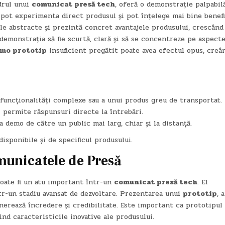
drul unui
comunicat presă tech
, oferă o demonstrație palpabil
ii pot experimenta direct produsul și pot înțelege mai bine benefi
ile abstracte și prezintă concret avantajele produsului, crescând
 demonstrația să fie scurtă, clară și să se concentreze pe aspect
mo prototip
insuficient pregătit poate avea efectul opus, creâ
uncționalități complexe sau a unui produs greu de transportat.
 permite răspunsuri directe la întrebări.
 demo de către un public mai larg, chiar și la distanță.
isponibile și de specificul produsului.
municatele de Presă
 poate fi un atu important într-un
comunicat presă tech
. El
ntr-un stadiu avansat de dezvoltare. Prezentarea unui
prototip
, 
erează încredere și credibilitate. Este important ca prototipul 
nd caracteristicile inovative ale produsului.