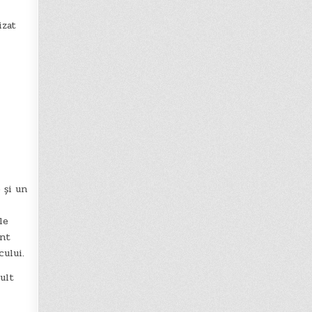
izat
 și un
le
ent
ului.
ult