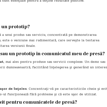
 sunt esențiale pentru a obține rezultate pozitive.
i un prototip?
ă a unui produs sau serviciu, concentrată pe demonstrarea
b, este o versiune mai rudimentară, care servește la testarea
tarea versiunii finale.
 sau un prototip în comunicatul meu de presă?
at
, mai ales pentru produse sau servicii complexe. Un demo sau
rii dumneavoastră, facilitând înțelegerea și generând un intere
 ușor de înțeles
. Concentrați-vă pe caracteristicile cheie și evi
-ul funcționează fără probleme și că este ușor de utilizat.
rivit pentru comunicatele de presă?