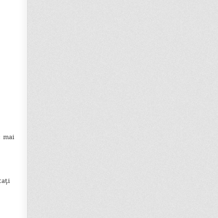
s mai
tați