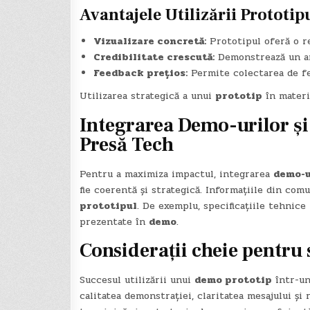
Avantajele Utilizării Prototip
Vizualizare concretă:
Prototipul oferă o re
Credibilitate crescută:
Demonstrează un an
Feedback prețios:
Permite colectarea de fee
Utilizarea strategică a unui
prototip
în materia
Integrarea Demo-urilor și
Presă Tech
Pentru a maximiza impactul, integrarea
demo-u
fie coerentă și strategică. Informațiile din com
prototipul
. De exemplu, specificațiile tehnic
prezentate în
demo
.
Considerații cheie pentru
Succesul utilizării unui
demo prototip
într-u
calitatea demonstrației, claritatea mesajului și 