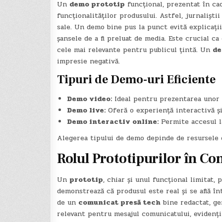
Un
demo prototip
funcțional, prezentat în ca
funcționalităților produsului. Astfel, jurnalișt
sale. Un demo bine pus la punct evită explicați
șansele de a fi preluat de media. Este crucial ca
cele mai relevante pentru publicul țintă. Un
de
impresie negativă.
Tipuri de Demo-uri Eficiente
Demo video:
Ideal pentru prezentarea unor f
Demo live:
Oferă o experiență interactivă și
Demo interactiv online:
Permite accesul la
Alegerea tipului de demo depinde de resursele d
Rolul Prototipurilor în Co
Un
prototip
, chiar și unul funcțional limitat,
demonstrează că produsul este real și se află î
de un
comunicat presă tech
bine redactat, gen
relevant pentru mesajul comunicatului, evidenții