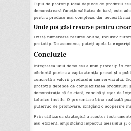
Tipul de prototip ideal depinde de produsul sa
demonstrează funcționalitatea de bază, este adese
pentru produse mai complexe, dar necesită mai 
Unde pot găsi resurse pentru crea
Există numeroase resurse online, inclusiv tutoria
prototip. De asemenea, puteți apela la
experți 
Concluzie
Integrarea unui demo sau a unui prototip în co
eficientă pentru a capta atenția presei și a pu
concretă a valorii produsului sau serviciului, f
prototip depinde de complexitatea produsului și
demonstrația să fie clară, concisă și ușor de înț
tehnice inutile. O prezentare bine realizată p
puternic de promovare, atrăgând o acoperire me
Prin utilizarea strategică a acestor instrumen
mai eficient, amplificând impactul mesajului și 