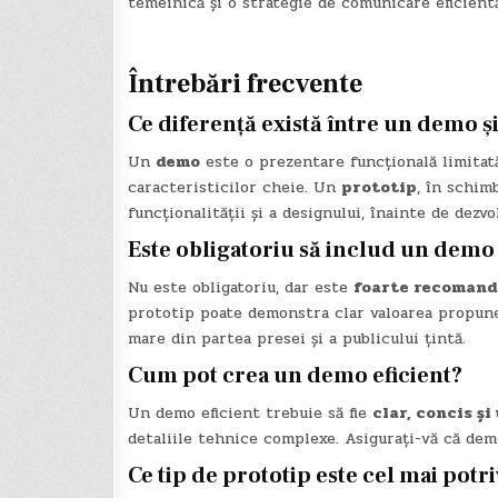
temeinică și o strategie de comunicare eficientă
Întrebări frecvente
Ce diferență există între un demo ș
Un
demo
este o prezentare funcțională limitat
caracteristicilor cheie. Un
prototip
, în schim
funcționalității și a designului, înainte de dezvol
Este obligatoriu să includ un demo
Nu este obligatoriu, dar este
foarte recomand
prototip poate demonstra clar valoarea propune
mare din partea presei și a publicului țintă.
Cum pot crea un demo eficient?
Un demo eficient trebuie să fie
clar, concis și
detaliile tehnice complexe. Asigurați-vă că demo
Ce tip de prototip este cel mai pot