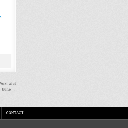
n
Vezi aici
e bune →
CONTACT