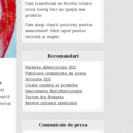
Cum transformă un fotoliu rotativ
orice living într-un spațiu mai
primitor
Cum alegi cleștii potriviți pentru
manichiură? Ghid rapid pentru
cuticulă și unghii
Recomandari
Pachete Advertoriale SEO
Publicare comunicate de presa
Articole SEO
t
Citate celebre si proverbe
ți
Imprimante Multifunctionale
egică
Turism din Romania
Rețete culinare sănătoase
terial
Comunicate de presa