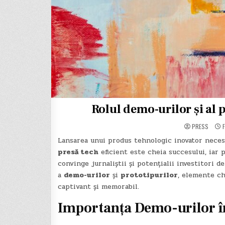
Rolul demo-urilor și al 
PRESS
F
Lansarea unui produs tehnologic inovator neces
presă tech
eficient este cheia succesului, iar 
convinge jurnaliștii și potențialii investitori d
a
demo-urilor
și
prototipurilor
, elemente ch
captivant și memorabil.
Importanța Demo-urilor î