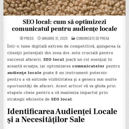
SEO local: cum să optimizezi
comunicatul pentru audiențe locale
POSTED
PRESS
IANUARIE 31, 2025
COMUNICATE DE PRESA
IN
Într-o lume digitală extrem de competitivă, ajungerea la
clienții potențiali din zona dvs. este crucială pentru
succesul afacerii.
SEO local
joacă un rol esențial în
această ecuație, iar optimizarea
comunicatelor
pentru
audiențe locale
poate fi un instrument puternic
pentru a vă extinde vizibilitatea și a genera mai multe
oportunități de afaceri. Acest articol vă va ghida prin
etapele cheie pentru a vă maximiza impactul prin
strategii eficiente de
SEO local
.
Identificarea Audienței Locale
și a Necesităților Sale