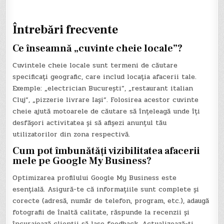
Întrebări frecvente
Ce înseamnă „cuvinte cheie locale”?
Cuvintele cheie locale sunt termeni de căutare
specificați geografic, care includ locația afacerii tale.
Exemple: „electrician București”, „restaurant italian
Cluj”, „pizzerie livrare Iași”. Folosirea acestor cuvinte
cheie ajută motoarele de căutare să înțeleagă unde îți
desfășori activitatea și să afișezi anunțul tău
utilizatorilor din zona respectivă.
Cum pot îmbunătăți vizibilitatea afacerii
mele pe Google My Business?
Optimizarea profilului Google My Business este
esențială. Asigură-te că informațiile sunt complete și
corecte (adresă, număr de telefon, program, etc.), adaugă
fotografii de înaltă calitate, răspunde la recenzii și
încurajează clienții să lase feedback. Actualizează-ți