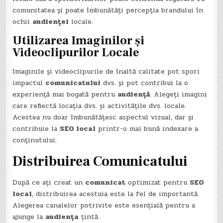
comunitatea și poate îmbunătăți percepția brandului în
ochii
audienței
locale.
Utilizarea Imaginilor și
Videoclipurilor Locale
Imaginile și videoclipurile de înaltă calitate pot spori
impactul
comunicatului
dvs. și pot contribui la o
experiență mai bogată pentru
audiență
. Alegeți imagini
care reflectă locația dvs. și activitățile dvs. locale.
Acestea nu doar îmbunătățesc aspectul vizual, dar și
contribuie la
SEO local
printr-o mai bună indexare a
conținutului.
Distribuirea Comunicatului
După ce ați creat un
comunicat
optimizat pentru
SEO
local
, distribuirea acestuia este la fel de importantă.
Alegerea canalelor potrivite este esențială pentru a
ajunge la
audiența
țintă.