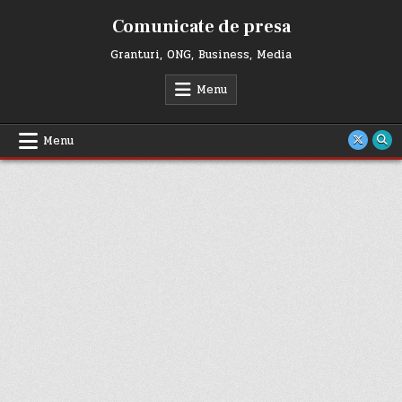
Skip
Comunicate de presa
to
content
Granturi, ONG, Business, Media
Menu
Menu