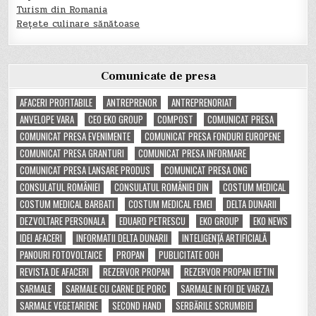
Turism din Romania
Rețete culinare sănătoase
Comunicate de presa
AFACERI PROFITABILE
ANTREPRENOR
ANTREPRENORIAT
ANVELOPE VARA
CEO EKO GROUP
COMPOST
COMUNICAT PRESA
COMUNICAT PRESA EVENIMENTE
COMUNICAT PRESA FONDURI EUROPENE
COMUNICAT PRESA GRANTURI
COMUNICAT PRESA INFORMARE
COMUNICAT PRESA LANSARE PRODUS
COMUNICAT PRESA ONG
CONSULATUL ROMÂNIEI
CONSULATUL ROMÂNIEI DIN
COSTUM MEDICAL
COSTUM MEDICAL BARBATI
COSTUM MEDICAL FEMEI
DELTA DUNARII
DEZVOLTARE PERSONALA
EDUARD PETRESCU
EKO GROUP
EKO NEWS
IDEI AFACERI
INFORMATII DELTA DUNARII
INTELIGENȚĂ ARTIFICIALĂ
PANOURI FOTOVOLTAICE
PROPAN
PUBLICITATE OOH
REVISTA DE AFACERI
REZERVOR PROPAN
REZERVOR PROPAN IEFTIN
SARMALE
SARMALE CU CARNE DE PORC
SARMALE IN FOI DE VARZA
SARMALE VEGETARIENE
SECOND HAND
SERBĂRILE SCRUMBIEI