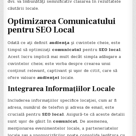
dvs. va îmbunătăți semnificativ clasarea în rezultatele
căutării locale.
Optimizarea Comunicatului
pentru SEO Local
Odată ce ați definit
audiența
și cuvintele cheie, este
timpul să optimizați
comunicatul
pentru
SEO local
.
Acest lucru implică mai mult decât simpla adăugare a
cuvintelor cheie; este vorba despre crearea unui
conținut relevant, captivant și ușor de citit, care să
ofere valoare
audienței
locale.
Integrarea Informațiilor Locale
Includerea informațiilor specifice locației, cum ar fi
adresa, numărul de telefon și adresa de email, este
crucială pentru
SEO local
. Asigură-te că aceste detalii
sunt ușor de găsit în
comunicat
. De asemenea,
menționarea evenimentelor locale, a parteneriatelor
locale sau a sponsorizărilor poate consolida legătura cu