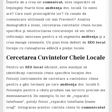
Înainte de a crea un
comunicat
, este imperativ să
înțelegeți foarte bine
audiența
dvs. locală. Ce nevoi
are? Care sunt preocupările lor? Ce canale de
comunicare utilizează cel mai frecvent? Analiza
demografică a zonei, cercetarea cuvintelor cheie locale
specifice și monitorizarea concurenței vă vor oferi
informații valoroase pentru a vă segmenta
audiența
și a
crea mesaje relevante. Un plan bine definit de
SEO local
începe cu cunoașterea adâncă a pieței locale.
Cercetarea Cuvintelor Cheie Locale
Pentru un
SEO local
eficient, este esențial să
identificați cuvintele cheie specifice locației dvs.
Folosiți instrumente de cercetare a cuvintelor cheie
pentru a găsi termeni pe care
audiența
dvs. locală îi
folosește pentru a căuta produse sau servicii precum ale
dumneavoastră. De exemplu, în loc de „reparatii
telefoane”, puteți folosi „reparatii telefoane [nume
oraș]”. Integrarea acestor cuvinte cheie în
comunicatul