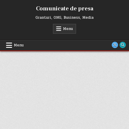
Skip
Comunicate de presa
to
content
Granturi, ONG, Business, Media
Menu
Menu