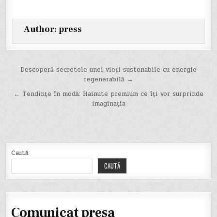
Author:
press
Navigare
Descoperă secretele unei vieți sustenabile cu energie
regenerabilă →
în
← Tendințe în modă: Hainute premium ce îți vor surprinde
articole
imaginația
Caută
CAUTĂ
Comunicat presa