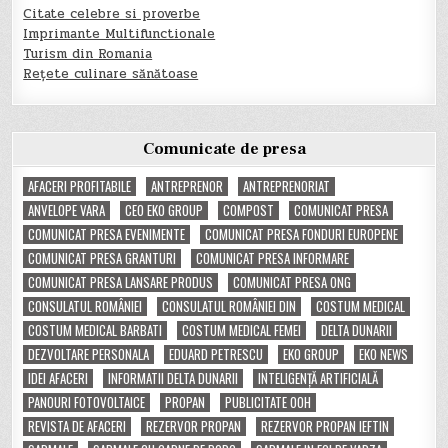
Citate celebre si proverbe
Imprimante Multifunctionale
Turism din Romania
Rețete culinare sănătoase
Comunicate de presa
AFACERI PROFITABILE
ANTREPRENOR
ANTREPRENORIAT
ANVELOPE VARA
CEO EKO GROUP
COMPOST
COMUNICAT PRESA
COMUNICAT PRESA EVENIMENTE
COMUNICAT PRESA FONDURI EUROPENE
COMUNICAT PRESA GRANTURI
COMUNICAT PRESA INFORMARE
COMUNICAT PRESA LANSARE PRODUS
COMUNICAT PRESA ONG
CONSULATUL ROMÂNIEI
CONSULATUL ROMÂNIEI DIN
COSTUM MEDICAL
COSTUM MEDICAL BARBATI
COSTUM MEDICAL FEMEI
DELTA DUNARII
DEZVOLTARE PERSONALA
EDUARD PETRESCU
EKO GROUP
EKO NEWS
IDEI AFACERI
INFORMATII DELTA DUNARII
INTELIGENȚĂ ARTIFICIALĂ
PANOURI FOTOVOLTAICE
PROPAN
PUBLICITATE OOH
REVISTA DE AFACERI
REZERVOR PROPAN
REZERVOR PROPAN IEFTIN