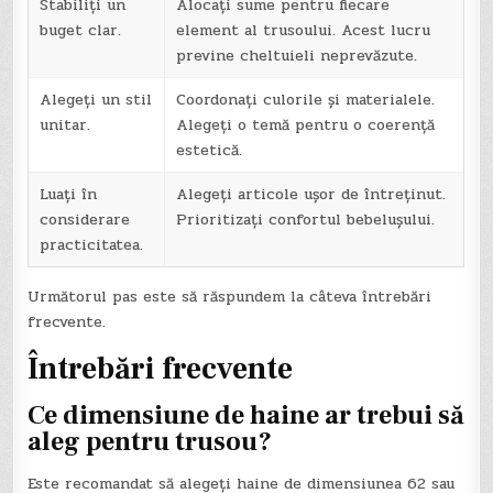
Stabiliți un
Alocați sume pentru fiecare
buget clar.
element al trusoului. Acest lucru
previne cheltuieli neprevăzute.
Alegeți un stil
Coordonați culorile și materialele.
unitar.
Alegeți o temă pentru o coerență
estetică.
Luați în
Alegeți articole ușor de întreținut.
considerare
Prioritizați confortul bebelușului.
practicitatea.
Următorul pas este să răspundem la câteva întrebări
frecvente.
Întrebări frecvente
Ce dimensiune de haine ar trebui să
aleg pentru trusou?
Este recomandat să alegeți haine de dimensiunea 62 sau