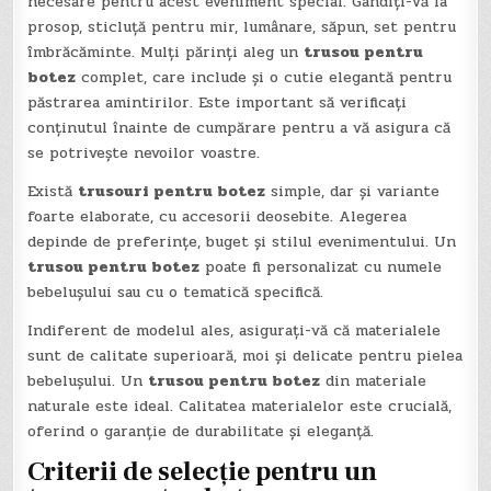
necesare pentru acest eveniment special. Gândiți-vă la
prosop, sticluță pentru mir, lumânare, săpun, set pentru
îmbrăcăminte. Mulți părinți aleg un
trusou pentru
botez
complet, care include și o cutie elegantă pentru
păstrarea amintirilor. Este important să verificați
conținutul înainte de cumpărare pentru a vă asigura că
se potrivește nevoilor voastre.
Există
trusouri pentru botez
simple, dar și variante
foarte elaborate, cu accesorii deosebite. Alegerea
depinde de preferințe, buget și stilul evenimentului. Un
trusou pentru botez
poate fi personalizat cu numele
bebelușului sau cu o tematică specifică.
Indiferent de modelul ales, asigurați-vă că materialele
sunt de calitate superioară, moi și delicate pentru pielea
bebelușului. Un
trusou pentru botez
din materiale
naturale este ideal. Calitatea materialelor este crucială,
oferind o garanție de durabilitate și eleganță.
Criterii de selecție pentru un