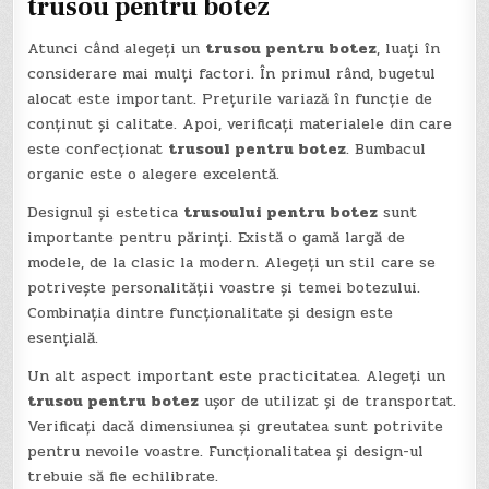
trusou pentru botez
Atunci când alegeți un
trusou pentru botez
, luați în
considerare mai mulți factori. În primul rând, bugetul
alocat este important. Prețurile variază în funcție de
conținut și calitate. Apoi, verificați materialele din care
este confecționat
trusoul pentru botez
. Bumbacul
organic este o alegere excelentă.
Designul și estetica
trusoului pentru botez
sunt
importante pentru părinți. Există o gamă largă de
modele, de la clasic la modern. Alegeți un stil care se
potrivește personalității voastre și temei botezului.
Combinația dintre funcționalitate și design este
esențială.
Un alt aspect important este practicitatea. Alegeți un
trusou pentru botez
ușor de utilizat și de transportat.
Verificați dacă dimensiunea și greutatea sunt potrivite
pentru nevoile voastre. Funcționalitatea și design-ul
trebuie să fie echilibrate.