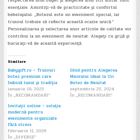
respectarea unui buget și alegerea unui stil unitar sunt
esențiale. Amintiți-vă de practicitate și confortul
bebelușului. „Botezul este un eveniment special, iar
trusoul trebuie să reflecte această ocazie unică.”
Personalizarea și selectarea unor articole de calitate vor
contribui la un eveniment de neuitat. Alegeți cu grijă și
bucurați-vă de această experiență.
Similare
Babygift.ro – Trusouri
Ghid pentru Alegerea
botez premium care
Meniului Ideal la Un
îmbină luxul și tradiția
Botez de Neuitat
ianuarie 19, 2025
septembrie 25, 2024
În „RECOMANDARI”
În „RECOMANDARI”
Invitații online – soluția
modernă pentru
evenimente organizate
fără stress
februarie 11, 2026
În „DIVERSE”