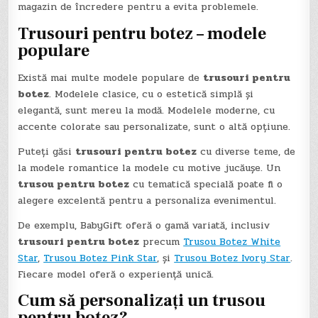
magazin de încredere pentru a evita problemele.
Trusouri pentru botez
– modele
populare
Există mai multe modele populare de
trusouri pentru
botez
. Modelele clasice, cu o estetică simplă și
elegantă, sunt mereu la modă. Modelele moderne, cu
accente colorate sau personalizate, sunt o altă opțiune.
Puteți găsi
trusouri pentru botez
cu diverse teme, de
la modele romantice la modele cu motive jucăușe. Un
trusou pentru botez
cu tematică specială poate fi o
alegere excelentă pentru a personaliza evenimentul.
De exemplu, BabyGift oferă o gamă variată, inclusiv
trusouri pentru botez
precum
Trusou Botez White
Star
,
Trusou Botez Pink Star
, și
Trusou Botez Ivory Star
.
Fiecare model oferă o experiență unică.
Cum să personalizați un
trusou
pentru botez
?