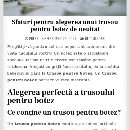
Sfaturi pentru alegerea unui trusou
pentru botez de neuitat
POSTED
PRESS
FEBRUARIE 24, 2025
RECOMANDARI
IN
Pregătiți-vă pentru cel mai important eveniment din
viața micuțului vostru! Un botez este o sărbătoare
specială, iar amintirile create vor rămâne pentru
totdeauna. Alegeți cu grijă fiecare detaliu, de la rochița
bebelușului până la
trusou pentru botez
. Un
trusou
pentru botez
perfect va face diferența!
Alegerea perfectă a
trusoului
pentru botez
Ce conține un
trusou pentru botez
?
Un
trusou pentru botez
conține, de obicei, articole