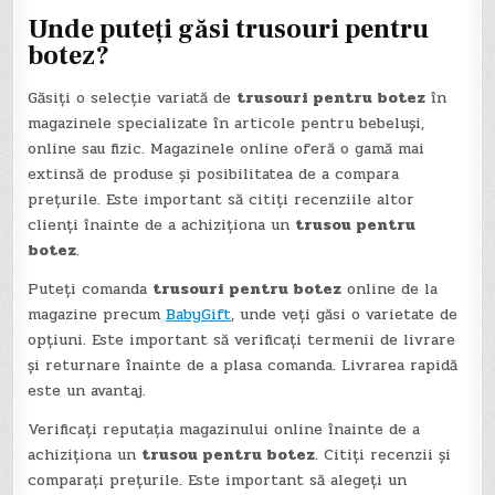
Unde puteți găsi
trusouri pentru
botez
?
Găsiți o selecție variată de
trusouri pentru botez
în
magazinele specializate în articole pentru bebeluși,
online sau fizic. Magazinele online oferă o gamă mai
extinsă de produse și posibilitatea de a compara
prețurile. Este important să citiți recenziile altor
clienți înainte de a achiziționa un
trusou pentru
botez
.
Puteți comanda
trusouri pentru botez
online de la
magazine precum
BabyGift
, unde veți găsi o varietate de
opțiuni. Este important să verificați termenii de livrare
și returnare înainte de a plasa comanda. Livrarea rapidă
este un avantaj.
Verificați reputația magazinului online înainte de a
achiziționa un
trusou pentru botez
. Citiți recenzii și
comparați prețurile. Este important să alegeți un