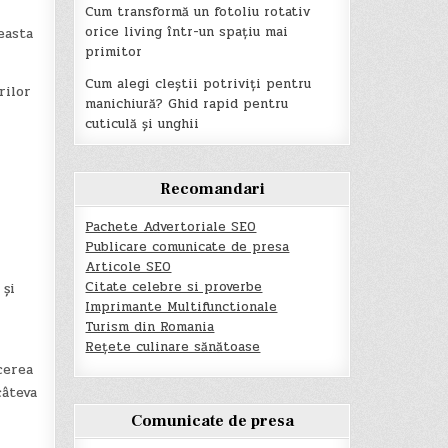
Cum transformă un fotoliu rotativ
orice living într-un spațiu mai
easta
primitor
Cum alegi cleștii potriviți pentru
rilor
manichiură? Ghid rapid pentru
cuticulă și unghii
Recomandari
Pachete Advertoriale SEO
Publicare comunicate de presa
Articole SEO
Citate celebre si proverbe
 și
Imprimante Multifunctionale
Turism din Romania
Rețete culinare sănătoase
cerea
câteva
Comunicate de presa