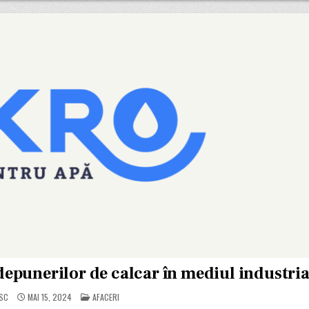
depunerilor de calcar în mediul industria
POSTED
SC
MAI 15, 2024
AFACERI
IN