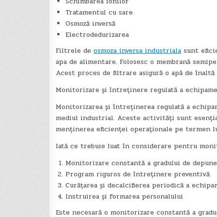
Schimbarea ionilor
Tratamentul cu sare
Osmoză inversă
Electrodedurizarea
Filtrele de
osmoza inversa industriala
sunt efici
apa de alimentare. Folosesc o membrană semiperm
Acest proces de filtrare asigură o apă de înaltă
Monitorizare și întreținere regulată a echipam
Monitorizarea și întreținerea regulată a echip
mediul industrial. Aceste activități sunt esenț
menținerea eficienței operaționale pe termen l
Iată ce trebuie luat în considerare pentru moni
Monitorizare constantă a gradului de depune
Program riguros de întreținere preventivă
Curățarea și decalcifierea periodică a echip
Instruirea și formarea personalului
Este necesară o monitorizare constantă a gradu