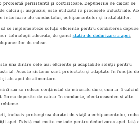
o problemă persistentă și costisitoare. Depunerile de calcar se
de calciu și magneziu, este utilizată în procesele industriale. Ac
 interioare ale conductelor, echipamentelor și instalațiilor.
și să se implementeze soluții eficiente pentru combaterea depune
unor tehnologii adecvate, de genul
statie de dedurizare a apei
,
 depunerilor de calcar.
te una dintre cele mai eficiente și adaptabile soluții pentru
strial. Aceste sisteme sunt proiectate și adaptate în funcție de
l și ale apei de alimentare.
ină sau se reduce conținutul de minerale dure, cum ar fi calciul
t forma depozite de calcar în conducte, electrocasnice și alte
probleme.
i, inclusiv prelungirea duratei de viață a echipamentelor, redu
ății apei. Există mai multe metode pentru dedurizarea apei. Iată 