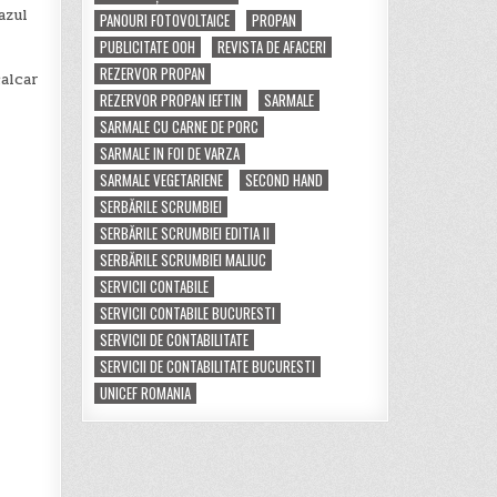
azul
PANOURI FOTOVOLTAICE
PROPAN
PUBLICITATE OOH
REVISTA DE AFACERI
REZERVOR PROPAN
calcar
REZERVOR PROPAN IEFTIN
SARMALE
SARMALE CU CARNE DE PORC
SARMALE IN FOI DE VARZA
SARMALE VEGETARIENE
SECOND HAND
SERBĂRILE SCRUMBIEI
SERBĂRILE SCRUMBIEI EDITIA II
SERBĂRILE SCRUMBIEI MALIUC
SERVICII CONTABILE
SERVICII CONTABILE BUCURESTI
SERVICII DE CONTABILITATE
SERVICII DE CONTABILITATE BUCURESTI
UNICEF ROMANIA