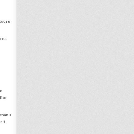
lucru
irea
de
ilor
enabil.
rii