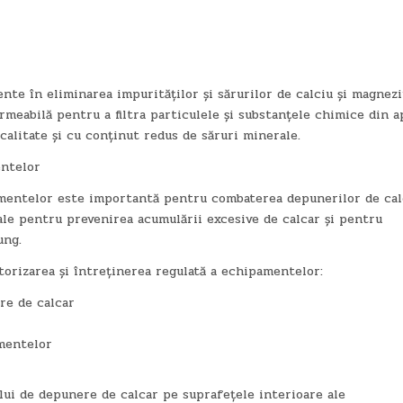
ente în eliminarea impurităților și sărurilor de calciu și magnezi
eabilă pentru a filtra particulele și substanțele chimice din a
 calitate și cu conținut redus de săruri minerale.
entelor
amentelor este importantă pentru combaterea depunerilor de cal
iale pentru prevenirea acumulării excesive de calcar și pentru
ung.
torizarea și întreținerea regulată a echipamentelor:
re de calcar
amentelor
lui de depunere de calcar pe suprafețele interioare ale