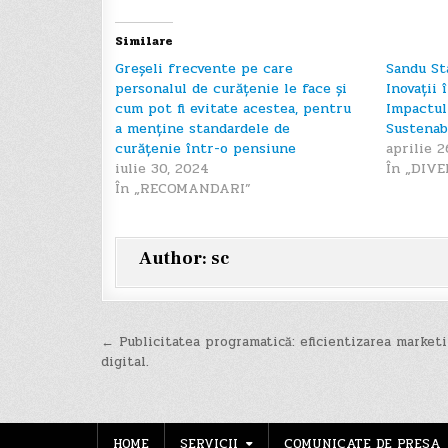
Similare
Greșeli frecvente pe care
Sandu St
personalul de curățenie le face și
Inovații 
cum pot fi evitate acestea, pentru
Impactul
a menține standardele de
Sustenabi
curățenie într-o pensiune
aprilie 2
iulie 30, 2024
În „DIVE
În „RECOMANDARI”
Author:
sc
Navigare
← Publicitatea programatică: eficientizarea marketi
digital.
în
articole
HOME
SERVICII
COMUNICATE DE PRESA