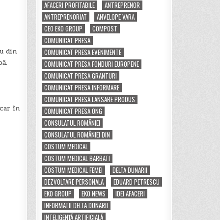
AFACERI PROFITABILE
ANTREPRENOR
ANTREPRENORIAT
ANVELOPE VARA
CEO EKO GROUP
COMPOST
COMUNICAT PRESA
u din
COMUNICAT PRESA EVENIMENTE
pă.
COMUNICAT PRESA FONDURI EUROPENE
COMUNICAT PRESA GRANTURI
COMUNICAT PRESA INFORMARE
COMUNICAT PRESA LANSARE PRODUS
car în
COMUNICAT PRESA ONG
CONSULATUL ROMÂNIEI
CONSULATUL ROMÂNIEI DIN
COSTUM MEDICAL
COSTUM MEDICAL BARBATI
COSTUM MEDICAL FEMEI
DELTA DUNARII
DEZVOLTARE PERSONALA
EDUARD PETRESCU
EKO GROUP
EKO NEWS
IDEI AFACERI
INFORMATII DELTA DUNARII
INTELIGENȚĂ ARTIFICIALĂ