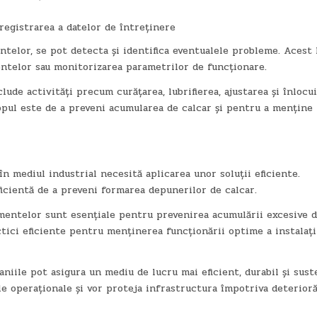
egistrarea a datelor de întreținere
telor, se pot detecta și identifica eventualele probleme. Acest 
ntelor sau monitorizarea parametrilor de funcționare.
de activități precum curățarea, lubrifierea, ajustarea și înlocu
pul este de a preveni acumularea de calcar și pentru a menține
n mediul industrial necesită aplicarea unor soluții eficiente.
ficientă de a preveni formarea depunerilor de calcar.
amentelor sunt esențiale pentru prevenirea acumulării excesive 
ici eficiente pentru menținerea funcționării optime a instalați
niile pot asigura un mediu de lucru mai eficient, durabil și sust
le operaționale și vor proteja infrastructura împotriva deterioră