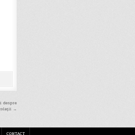
ii despre
zolații →
CONTACT