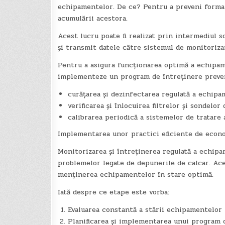
echipamentelor. De ce? Pentru a preveni formare
acumulării acestora.
Acest lucru poate fi realizat prin intermediul s
și transmit datele către sistemul de monitoriza
Pentru a asigura funcționarea optimă a echipame
implementeze un program de întreținere preven
curățarea și dezinfectarea regulată a echipa
verificarea și înlocuirea filtrelor și sondelo
calibrarea periodică a sistemelor de tratare a
Implementarea unor practici eficiente de econo
Monitorizarea și întreținerea regulată a echipa
problemelor legate de depunerile de calcar. Ace
menținerea echipamentelor în stare optimă.
Iată despre ce etape este vorba:
Evaluarea constantă a stării echipamentelor
Planificarea și implementarea unui program 