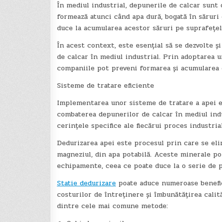
În mediul industrial, depunerile de calcar sunt 
formează atunci când apa dură, bogată în săruri 
duce la acumularea acestor săruri pe suprafețele
În acest context, este esențial să se dezvolte 
de calcar în mediul industrial. Prin adoptarea 
companiile pot preveni formarea și acumularea
Sisteme de tratare eficiente
Implementarea unor sisteme de tratare a apei es
combaterea depunerilor de calcar în mediul indu
cerințele specifice ale fiecărui proces industria
Dedurizarea apei este procesul prin care se elim
magneziul, din apa potabilă. Aceste minerale po
echipamente, ceea ce poate duce la o serie de 
Statie dedurizare
poate aduce numeroase benefici
costurilor de întreținere și îmbunătățirea calit
dintre cele mai comune metode: