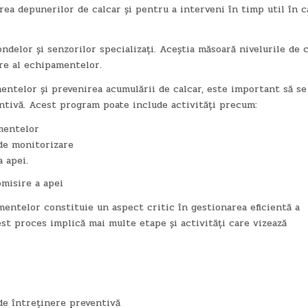
a depunerilor de calcar și pentru a interveni în timp util în c
ondelor și senzorilor specializați. Aceștia măsoară nivelurile de 
re al echipamentelor.
ntelor și prevenirea acumulării de calcar, este important să se
tivă. Acest program poate include activități precum:
mentelor
r de monitorizare
 apei.
misire a apei
mentelor constituie un aspect critic în gestionarea eficientă a
st proces implică mai multe etape și activități care vizează
de întreținere preventivă