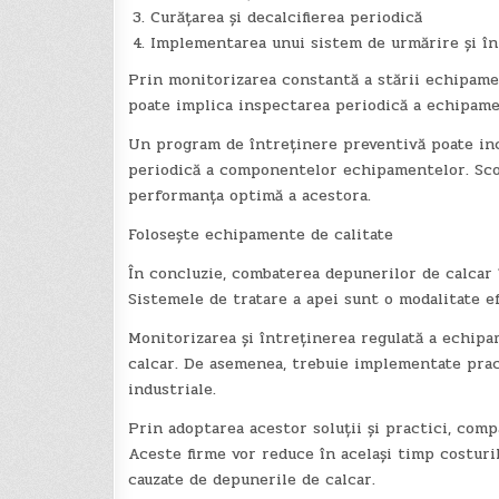
Curățarea și decalcifierea periodică
Implementarea unui sistem de urmărire și înr
Prin monitorizarea constantă a stării echipamen
poate implica inspectarea periodică a echipame
Un program de întreținere preventivă poate inclu
periodică a componentelor echipamentelor. Sco
performanța optimă a acestora.
Folosește echipamente de calitate
În concluzie, combaterea depunerilor de calcar î
Sistemele de tratare a apei sunt o modalitate e
Monitorizarea și întreținerea regulată a echip
calcar. De asemenea, trebuie implementate pract
industriale.
Prin adoptarea acestor soluții și practici, compa
Aceste firme vor reduce în același timp costuri
cauzate de depunerile de calcar.