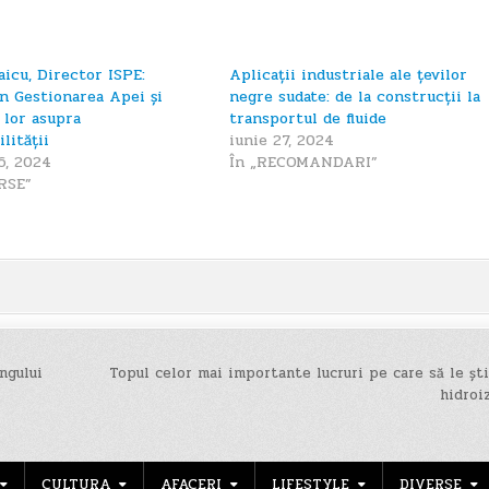
aicu, Director ISPE:
Aplicații industriale ale țevilor
în Gestionarea Apei și
negre sudate: de la construcții la
 lor asupra
transportul de fluide
lității
iunie 27, 2024
6, 2024
În „RECOMANDARI”
RSE”
ngului
Topul celor mai importante lucruri pe care să le șt
hidroi
CULTURA
AFACERI
LIFESTYLE
DIVERSE