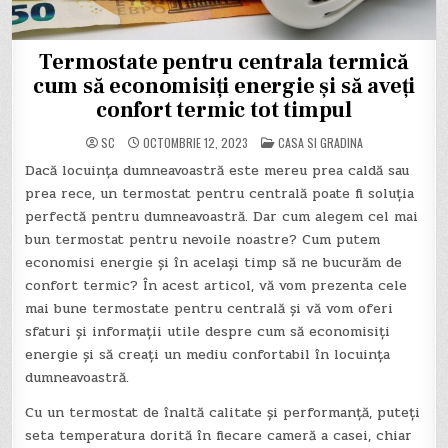
Termostate pentru centrala termică
cum să economisiți energie și să aveți
confort termic tot timpul
POSTED
SC
OCTOMBRIE 12, 2023
CASA SI GRADINA
IN
Dacă locuința dumneavoastră este mereu prea caldă sau
prea rece, un termostat pentru centrală poate fi soluția
perfectă pentru dumneavoastră. Dar cum alegem cel mai
bun termostat pentru nevoile noastre? Cum putem
economisi energie și în același timp să ne bucurăm de
confort termic? În acest articol, vă vom prezenta cele
mai bune termostate pentru centrală și vă vom oferi
sfaturi și informații utile despre cum să economisiți
energie și să creați un mediu confortabil în locuința
dumneavoastră.
Cu un termostat de înaltă calitate și performanță, puteți
seta temperatura dorită în fiecare cameră a casei, chiar