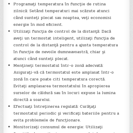
Programați temperatura în funcție de rutina
zilnică: Setând temperaturi mai scăzute atunci
când sunteți plecat sau noaptea, veți economisi
energie în mod eficient.
Utilizați funcția de control de la distanță: Dacă
aveți un termostat inteligent, utilizați funcția de
control de la distanță pentru a ajusta temperatura
în funcție de nevoile dumneavoastră, chiar și
atunci când sunteți plecat.
Mențineți termostatul într-o zonă adecvată:
Asigurați-vă că termostatul este amplasat într-o
zonă în care poate citi temperatura corectă.
Evitați amplasarea termostatului în apropierea
surselor de căldură sau în locuri expuse la lumina
directă a soarelui.
Efectuați întreținerea regulată: Curățați
termostatul periodic și verificați bateriile pentru a
evita problemele de funcționare.
Monitorizați consumul de energie: Utilizați