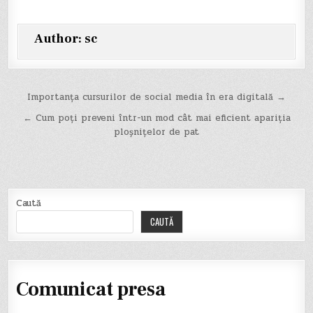
Author:
sc
Navigare
Importanța cursurilor de social media în era digitală →
în
← Cum poți preveni într-un mod cât mai eficient apariția
ploșnițelor de pat
articole
Caută
CAUTĂ
Comunicat presa