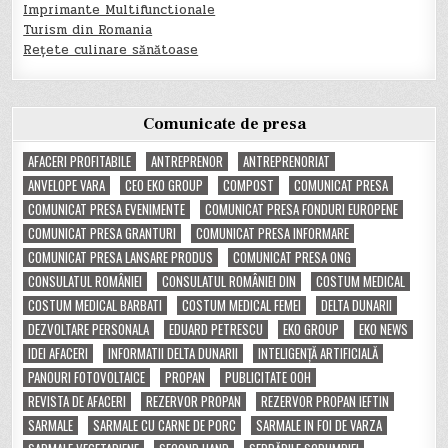
Imprimante Multifunctionale
Turism din Romania
Rețete culinare sănătoase
Comunicate de presa
AFACERI PROFITABILE
ANTREPRENOR
ANTREPRENORIAT
ANVELOPE VARA
CEO EKO GROUP
COMPOST
COMUNICAT PRESA
COMUNICAT PRESA EVENIMENTE
COMUNICAT PRESA FONDURI EUROPENE
COMUNICAT PRESA GRANTURI
COMUNICAT PRESA INFORMARE
COMUNICAT PRESA LANSARE PRODUS
COMUNICAT PRESA ONG
CONSULATUL ROMÂNIEI
CONSULATUL ROMÂNIEI DIN
COSTUM MEDICAL
COSTUM MEDICAL BARBATI
COSTUM MEDICAL FEMEI
DELTA DUNARII
DEZVOLTARE PERSONALA
EDUARD PETRESCU
EKO GROUP
EKO NEWS
IDEI AFACERI
INFORMATII DELTA DUNARII
INTELIGENȚĂ ARTIFICIALĂ
PANOURI FOTOVOLTAICE
PROPAN
PUBLICITATE OOH
REVISTA DE AFACERI
REZERVOR PROPAN
REZERVOR PROPAN IEFTIN
SARMALE
SARMALE CU CARNE DE PORC
SARMALE IN FOI DE VARZA