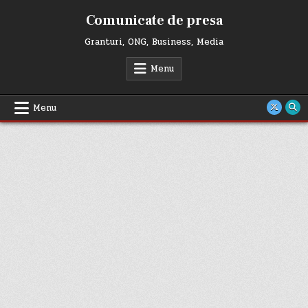
Skip
Comunicate de presa
to
content
Granturi, ONG, Business, Media
Menu
Menu