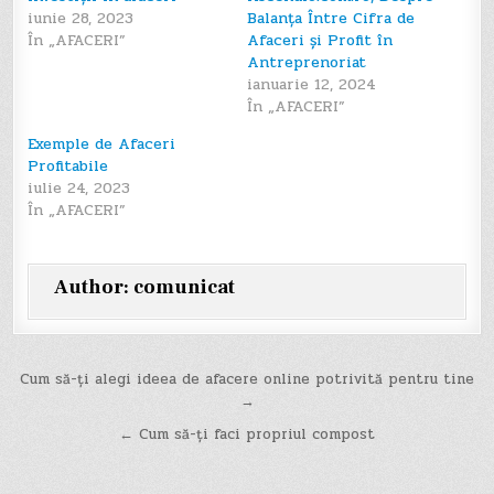
iunie 28, 2023
Balanța Între Cifra de
În „AFACERI”
Afaceri și Profit în
Antreprenoriat
ianuarie 12, 2024
În „AFACERI”
Exemple de Afaceri
Profitabile
iulie 24, 2023
În „AFACERI”
Author:
comunicat
Navigare
Cum să-ți alegi ideea de afacere online potrivită pentru tine
→
în
← Cum să-ți faci propriul compost
articole