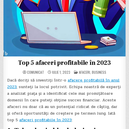
Top 5 afaceri profitabile în 2023
POSTED
COMUNICAT
IULIE 1, 2023
AFACERI
,
BUSINESS
IN
Dacă doriți să investiți într-o
afacere profitabilă în anul
2023
, sunteți la locul potrivit. Echipa noastră de experți
a analizat piața și a identificat cele mai promițătoare
domenii în care puteți obține succes financiar. Aceste
afaceri nu doar că au un potențial ridicat de câștig, dar
și oferă oportunități de creștere pe termen lung. Iată
top 5
afaceri profitabile în 2023
: