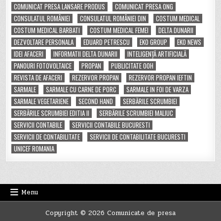
COMUNICAT PRESA LANSARE PRODUS
COMUNICAT PRESA ONG
CONSULATUL ROMÂNIEI
CONSULATUL ROMÂNIEI DIN
COSTUM MEDICAL
COSTUM MEDICAL BARBATI
COSTUM MEDICAL FEMEI
DELTA DUNARII
DEZVOLTARE PERSONALA
EDUARD PETRESCU
EKO GROUP
EKO NEWS
IDEI AFACERI
INFORMATII DELTA DUNARII
INTELIGENȚĂ ARTIFICIALĂ
PANOURI FOTOVOLTAICE
PROPAN
PUBLICITATE OOH
REVISTA DE AFACERI
REZERVOR PROPAN
REZERVOR PROPAN IEFTIN
SARMALE
SARMALE CU CARNE DE PORC
SARMALE IN FOI DE VARZA
SARMALE VEGETARIENE
SECOND HAND
SERBĂRILE SCRUMBIEI
SERBĂRILE SCRUMBIEI EDITIA II
SERBĂRILE SCRUMBIEI MALIUC
SERVICII CONTABILE
SERVICII CONTABILE BUCURESTI
SERVICII DE CONTABILITATE
SERVICII DE CONTABILITATE BUCURESTI
UNICEF ROMANIA
Menu
Copyright © 2026 Comunicate de presa