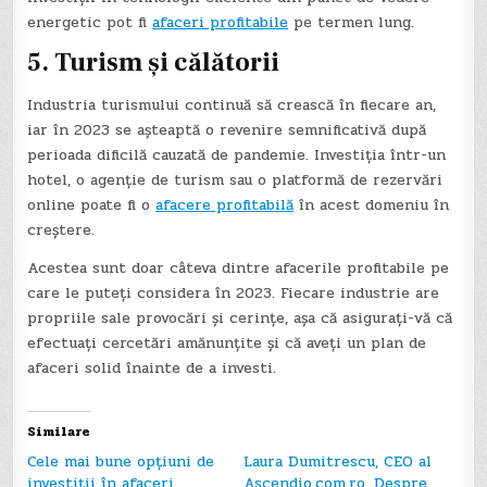
energetic pot fi
afaceri profitabile
pe termen lung.
5. Turism și călătorii
Industria turismului continuă să crească în fiecare an,
iar în 2023 se așteaptă o revenire semnificativă după
perioada dificilă cauzată de pandemie. Investiția într-un
hotel, o agenție de turism sau o platformă de rezervări
online poate fi o
afacere profitabilă
în acest domeniu în
creștere.
Acestea sunt doar câteva dintre afacerile profitabile pe
care le puteți considera în 2023. Fiecare industrie are
propriile sale provocări și cerințe, așa că asigurați-vă că
efectuați cercetări amănunțite și că aveți un plan de
afaceri solid înainte de a investi.
Similare
Cele mai bune opțiuni de
Laura Dumitrescu, CEO al
investiții în afaceri
Ascendio.com.ro, Despre