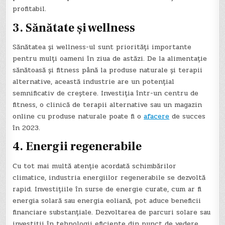
profitabil.
3. Sănătate și wellness
Sănătatea și wellness-ul sunt priorități importante
pentru mulți oameni în ziua de astăzi. De la alimentație
sănătoasă și fitness până la produse naturale și terapii
alternative, această industrie are un potențial
semnificativ de creștere. Investiția într-un centru de
fitness, o clinică de terapii alternative sau un magazin
online cu produse naturale poate fi o
afacere
de succes
în 2023.
4. Energii regenerabile
Cu tot mai multă atenție acordată schimbărilor
climatice, industria energiilor regenerabile se dezvoltă
rapid. Investițiile în surse de energie curate, cum ar fi
energia solară sau energia eoliană, pot aduce beneficii
financiare substanțiale. Dezvoltarea de parcuri solare sau
investiții în tehnologii eficiente din punct de vedere