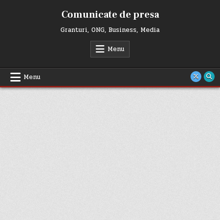
Skip
Comunicate de presa
to
content
Granturi, ONG, Business, Media
Menu
Menu