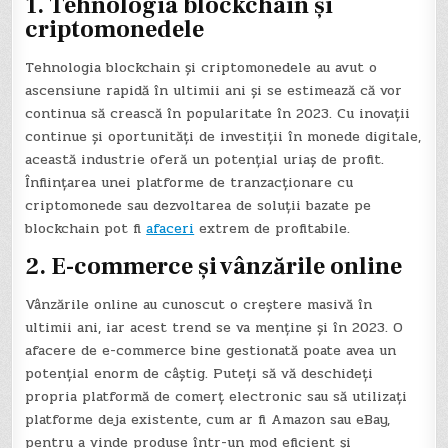
1. Tehnologia blockchain și
criptomonedele
Tehnologia blockchain și criptomonedele au avut o
ascensiune rapidă în ultimii ani și se estimează că vor
continua să crească în popularitate în 2023. Cu inovații
continue și oportunități de investiții în monede digitale,
această industrie oferă un potențial uriaș de profit.
Înființarea unei platforme de tranzacționare cu
criptomonede sau dezvoltarea de soluții bazate pe
blockchain pot fi
afaceri
extrem de profitabile.
2. E-commerce și vânzările online
Vânzările online au cunoscut o creștere masivă în
ultimii ani, iar acest trend se va menține și în 2023. O
afacere de e-commerce bine gestionată poate avea un
potențial enorm de câștig. Puteți să vă deschideți
propria platformă de comerț electronic sau să utilizați
platforme deja existente, cum ar fi Amazon sau eBay,
pentru a vinde produse într-un mod eficient și