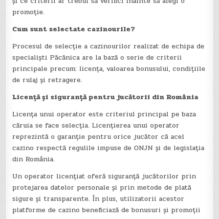
și ce criterii ar trebui să verifici înainte să alegi o
promoție.
Cum sunt selectate cazinourile?
Procesul de selecție a cazinourilor realizat de echipa de
specialiști Păcănica are la bază o serie de criterii
principale precum: licența, valoarea bonusului, condițiile
de rulaj și retragere.
Licență și siguranță pentru jucătorii din România
Licența unui operator este criteriul principal pe baza
căruia se face selecția. Licențierea unui operator
reprezintă o garanție pentru orice jucător că acel
cazino respectă regulile impuse de ONJN și de legislația
din România.
Un operator licențiat oferă siguranță jucătorilor prin
protejarea datelor personale și prin metode de plată
sigure și transparente. În plus, utilizatorii acestor
platforme de cazino beneficiază de bonusuri și promoții