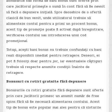
Bonusurile sub formă de bani bonus sunt oferte prin
care jucătorul primește o sumă în cont fără să fie nevoit
să facă o depunere inițială. Spre deosebire de o ofertă
clasică de bun venit, unde utilizatorul trebuie să
alimenteze contul pentru a primi un procent bonus,
acest tip de promoție poate fi activat după înregistrare,
verificarea contului sau introducerea unui cod
promoțional.
Totuși, acești bani bonus nu trebuie confundați cu bani
reali disponibili imediat pentru retragere. Deseori, ei
pot fi folosiți doar pentru joc, iar eventualele câștiguri
trebuie să respecte anumite condiții înainte de
retragere.
Bonusuri cu rotiri gratuite fără depunere
Bonusurile cu rotiri gratuite fără depunere sunt oferte
prin care jucătorii primesc un anumit număr de free
spins fără să fie necesară alimentarea contului. Acest
tip de bonus este popular mai ales pentru că sloturile