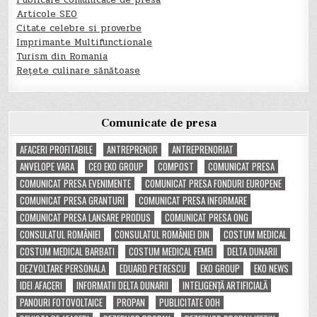
Articole SEO
Citate celebre si proverbe
Imprimante Multifunctionale
Turism din Romania
Rețete culinare sănătoase
Comunicate de presa
AFACERI PROFITABILE
ANTREPRENOR
ANTREPRENORIAT
ANVELOPE VARA
CEO EKO GROUP
COMPOST
COMUNICAT PRESA
COMUNICAT PRESA EVENIMENTE
COMUNICAT PRESA FONDURI EUROPENE
COMUNICAT PRESA GRANTURI
COMUNICAT PRESA INFORMARE
COMUNICAT PRESA LANSARE PRODUS
COMUNICAT PRESA ONG
CONSULATUL ROMÂNIEI
CONSULATUL ROMÂNIEI DIN
COSTUM MEDICAL
COSTUM MEDICAL BARBATI
COSTUM MEDICAL FEMEI
DELTA DUNARII
DEZVOLTARE PERSONALA
EDUARD PETRESCU
EKO GROUP
EKO NEWS
IDEI AFACERI
INFORMATII DELTA DUNARII
INTELIGENȚĂ ARTIFICIALĂ
PANOURI FOTOVOLTAICE
PROPAN
PUBLICITATE OOH