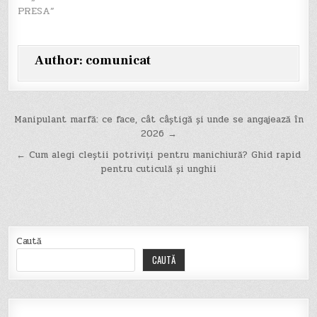
PRESA”
Author:
comunicat
Navigare
Manipulant marfă: ce face, cât câștigă și unde se angajează în
2026 →
în
← Cum alegi cleștii potriviți pentru manichiură? Ghid rapid
articole
pentru cuticulă și unghii
Caută
CAUTĂ