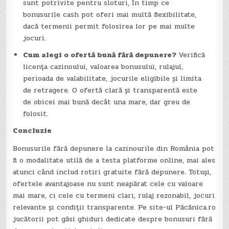
sunt potrivite pentru sloturi, în timp ce
bonusurile cash pot oferi mai multă flexibilitate,
dacă termenii permit folosirea lor pe mai multe
jocuri.
Cum alegi o ofertă bună fără depunere?
Verifică
licența cazinoului, valoarea bonusului, rulajul,
perioada de valabilitate, jocurile eligibile și limita
de retragere. O ofertă clară și transparentă este
de obicei mai bună decât una mare, dar greu de
folosit.
Concluzie
Bonusurile fără depunere la cazinourile din România pot
fi o modalitate utilă de a testa platforme online, mai ales
atunci când includ rotiri gratuite fără depunere. Totuși,
ofertele avantajoase nu sunt neapărat cele cu valoare
mai mare, ci cele cu termeni clari, rulaj rezonabil, jocuri
relevante și condiții transparente. Pe site-ul Păcănica.ro
jucătorii pot găsi ghiduri dedicate despre bonusuri fără