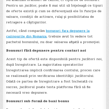
Pentru un jucător, poate fi mai util să înțeleagă ce tipuri
de oferte există și cum se diferențiază ele în funcție de
valoare, condiții de activare, rulaj și posibilitatea de
retragere a câștigurilor.
Astfel, când comparăm
bonusuri f
ara
depunere la
cazinourile din Rom
a
nia
, trebuie avut în vedere tot
pachetul bonusului, nu doar valoarea afișată a promoției.
Bonusuri fără depunere pentru conturi noi
Acest tip de ofertă este disponibilă pentru jucători noi,
după înregistrare. La majoritatea operatorilor
înregistrarea implică confirmarea contului, proces care
se realizează prin verificarea identității jucătorului.
Odată ce partea de înregistrare a fost încheiată cu
succes, jucătorul poate testa platforma fără să fie
necesară vreo depunere.
Bonusuri sub formă de bani bonus