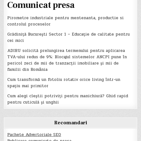
Comunicat presa
Pirometre industriale pentru mentenanta, productie si
controlul proceselor
Grădiniță București Sector 1 – Educație de calitate pentru
cei mici
ADIRU solicită prelungirea termenului pentru aplicarea
TVA-ului redus de 9%: Blocajul sistemelor ANCPI pune în
pericol zeci de mii de tranzacții imobiliare și mii de
familii din România
Cum transformă un fotoliu rotativ orice living într-un
spațiu mai primitor
Cum alegi cleștii potriviți pentru manichiură? Ghid rapid
pentru cuticulă și unghii
Recomandari
Pachete Advertoriale SEO
Publicare comunicate de presa