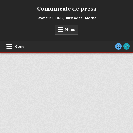
Skip
Comunicate de presa
to
content
Granturi, ONG, Business, Media
Menu
Menu