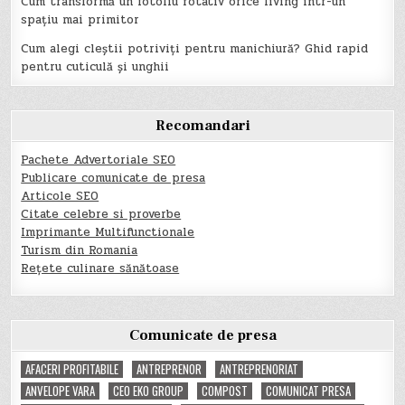
Cum transformă un fotoliu rotativ orice living într-un
spațiu mai primitor
Cum alegi cleștii potriviți pentru manichiură? Ghid rapid
pentru cuticulă și unghii
Recomandari
Pachete Advertoriale SEO
Publicare comunicate de presa
Articole SEO
Citate celebre si proverbe
Imprimante Multifunctionale
Turism din Romania
Rețete culinare sănătoase
Comunicate de presa
AFACERI PROFITABILE
ANTREPRENOR
ANTREPRENORIAT
ANVELOPE VARA
CEO EKO GROUP
COMPOST
COMUNICAT PRESA