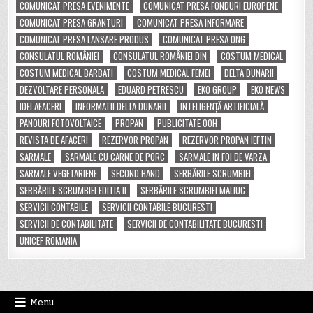
COMUNICAT PRESA EVENIMENTE
COMUNICAT PRESA FONDURI EUROPENE
COMUNICAT PRESA GRANTURI
COMUNICAT PRESA INFORMARE
COMUNICAT PRESA LANSARE PRODUS
COMUNICAT PRESA ONG
CONSULATUL ROMÂNIEI
CONSULATUL ROMÂNIEI DIN
COSTUM MEDICAL
COSTUM MEDICAL BARBATI
COSTUM MEDICAL FEMEI
DELTA DUNARII
DEZVOLTARE PERSONALA
EDUARD PETRESCU
EKO GROUP
EKO NEWS
IDEI AFACERI
INFORMATII DELTA DUNARII
INTELIGENȚĂ ARTIFICIALĂ
PANOURI FOTOVOLTAICE
PROPAN
PUBLICITATE OOH
REVISTA DE AFACERI
REZERVOR PROPAN
REZERVOR PROPAN IEFTIN
SARMALE
SARMALE CU CARNE DE PORC
SARMALE IN FOI DE VARZA
SARMALE VEGETARIENE
SECOND HAND
SERBĂRILE SCRUMBIEI
SERBĂRILE SCRUMBIEI EDITIA II
SERBĂRILE SCRUMBIEI MALIUC
SERVICII CONTABILE
SERVICII CONTABILE BUCURESTI
SERVICII DE CONTABILITATE
SERVICII DE CONTABILITATE BUCURESTI
UNICEF ROMANIA
Menu