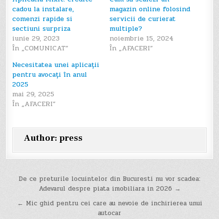
cadou la instalare,
magazin online folosind
comenzi rapide si
servicii de curierat
sectiuni surpriza
multiple?
iunie 29, 2023
noiembrie 15, 2024
În „COMUNICAT”
În „AFACERI”
Necesitatea unei aplicații
pentru avocați în anul
2025
mai 29, 2025
În „AFACERI”
Author:
press
Navigare
De ce preturile locuintelor din Bucuresti nu vor scadea:
Adevarul despre piata imobiliara in 2026 →
în
← Mic ghid pentru cei care au nevoie de inchirierea unui
articole
autocar