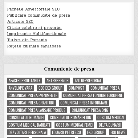
Pachete Advertoriale SEO
Publicare comunicate de presa
Articole SEO
Citate celebre si proverbe
Imprimante Multifunctionale
Turism din Romania
Rețete culinare sănătoase
Comunicate de presa
AFACERI PROFITABILE
ANTREPRENOR
ANTREPRENORIAT
ANVELOPE VARA
CEO EKO GROUP
COMPOST
COMUNICAT PRESA
COMUNICAT PRESA EVENIMENTE
COMUNICAT PRESA FONDURI EUROPENE
COMUNICAT PRESA GRANTURI
COMUNICAT PRESA INFORMARE
COMUNICAT PRESA LANSARE PRODUS
COMUNICAT PRESA ONG
CONSULATUL ROMÂNIEI
CONSULATUL ROMÂNIEI DIN
COSTUM MEDICAL
COSTUM MEDICAL BARBATI
COSTUM MEDICAL FEMEI
DELTA DUNARII
DEZVOLTARE PERSONALA
EDUARD PETRESCU
EKO GROUP
EKO NEWS