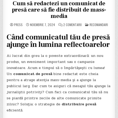
Cum să redactezi un comunicat de
presă care să fie distribuit de mass-
media
LA
POSTED
PRESS
NOIEMBRIE 7, 2024
2 COMENTARII
RECOMANDARI
CUM
IN
SĂ
REDACTEZI
Când comunicatul tău de presă
UN
COMUNICAT
ajunge în lumina reflectoarelor
DE
PRESĂ
CARE
SĂ
Ai lucrat din greu la o poveste extraordinară: un nou
FIE
DISTRIBUIT
produs, un eveniment important sau o campanie
DE
MASS-
inovatoare. Acum e timpul să o împărtășești cu lumea!
MEDIA
Un
comunicat de presă
bine redactat este cheia
pentru a atrage atenția mass-media și a ajunge la
publicul larg. Dar cum te asiguri că mesajul tău ajunge la
jurnaliștii potriviți? Cum faci ca comunicatul tău să nu
se piardă printre zecile de alte comunicate primite
zilnic? Soluția: o strategie de
distribuire presă
eficientă.