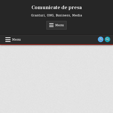
Skip
Comunicate de presa
to
content
Granturi, ONG, Business, Media
Menu
Menu