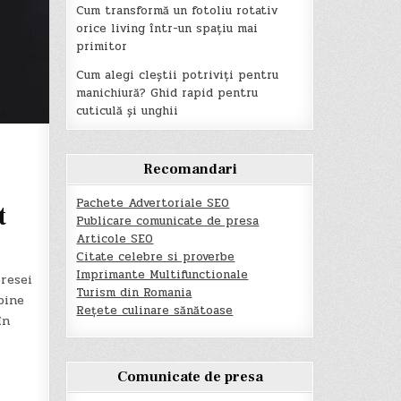
Cum transformă un fotoliu rotativ
orice living într-un spațiu mai
primitor
Cum alegi cleștii potriviți pentru
manichiură? Ghid rapid pentru
cuticulă și unghii
Recomandari
Pachete Advertoriale SEO
t
Publicare comunicate de presa
Articole SEO
Citate celebre si proverbe
Imprimante Multifunctionale
resei
Turism din Romania
bine
Rețete culinare sănătoase
în
Comunicate de presa