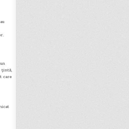
sau
r.
 un
 țintă,
t care
nicat