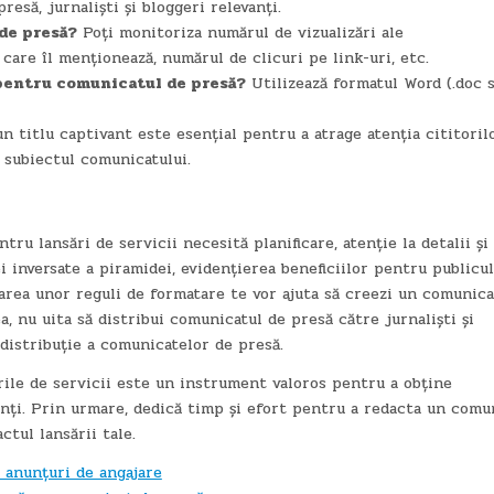
esă, jurnaliști și bloggeri relevanți.
de presă?
Poți monitoriza numărul de vizualizări ale
care îl menționează, numărul de clicuri pe link-uri, etc.
c pentru comunicatul de presă?
Utilizează formatul Word (.doc 
n titlu captivant este esențial pentru a atrage atenția cititorilo
e subiectul comunicatului.
ru lansări de servicii necesită planificare, atenție la detalii și
i inversate a piramidei, evidențierea beneficiilor pentru publicul
tarea unor reguli de formatare te vor ajuta să creezi un comunica
, nu uita să distribui comunicatul de presă către jurnaliști și
 distribuție a comunicatelor de presă.
ile de servicii este un instrument valoros pentru a obține
lienți. Prin urmare, dedică timp și efort pentru a redacta un comu
ctul lansării tale.
 anunțuri de angajare