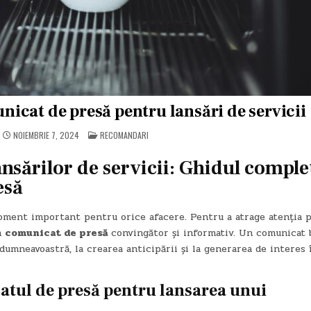
icat de presă pentru lansări de servicii
POSTED
NOIEMBRIE 7, 2024
RECOMANDARI
IN
nsărilor de servicii: Ghidul comple
esă
oment important pentru orice afacere. Pentru a atrage atenția p
un
comunicat de presă
convingător și informativ. Un comunicat 
dumneavoastră, la crearea anticipării și la generarea de interes 
atul de presă pentru lansarea unui