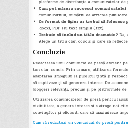
platforme de distribuție a comunicatelor de pr
Cum pot măsura succesul comunicatului 
comunicatului, numărul de articole publicate 
Ce format de fișier ar trebui să foloses
.docx), PDF sau text simplu (.txt).
Trebuie să includ un titlu dramatic?
Da, u
Alege un titlu clar, concis și care să reflect
Concluzie
Redactarea unui comunicat de presă eficient pent
ton clar, concis. Prin urmare, utilizarea formule
adaptarea limbajului la publicul țintă și respec
să captiveze și să genereze interes. De asemenea
bloggeri relevanți, precum și pe platformele de
Utilizarea comunicatelor de presă pentru lansăr
vizibilitate, a genera interes și a atrage noi c
convingător și eficient, care să maximizeze impa
Cum să redactezi un comunicat de presă pentru