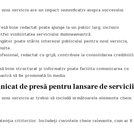
 unui serviciu are un impact semnificativ asupra succesului
să bine redactat poate ajunge la un public larg, inclusiv
stfel vizibilitatea serviciului dumneavoastră.
ător poate stârni interesul publicului pentru noul serviciu,
multe.
sional, redactat cu grijă, contribuie la consolidarea credibilit
 bine structurat și informativ poate facilita comunicarea cu
astră să fie promovată în media.
icat de presă pentru lansare de servicii
 unui serviciu ar trebui să includă următoarele elemente cheie:
 atenția cititorilor. Includeți cuvintele cheie relevante, cum ar fi