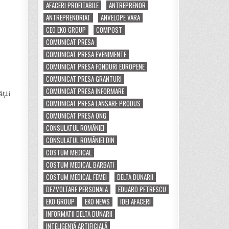
AFACERI PROFITABILE
ANTREPRENOR
ANTREPRENORIAT
ANVELOPE VARA
CEO EKO GROUP
COMPOST
COMUNICAT PRESA
COMUNICAT PRESA EVENIMENTE
COMUNICAT PRESA FONDURI EUROPENE
COMUNICAT PRESA GRANTURI
COMUNICAT PRESA INFORMARE
ății
COMUNICAT PRESA LANSARE PRODUS
COMUNICAT PRESA ONG
CONSULATUL ROMÂNIEI
CONSULATUL ROMÂNIEI DIN
COSTUM MEDICAL
COSTUM MEDICAL BARBATI
COSTUM MEDICAL FEMEI
DELTA DUNARII
DEZVOLTARE PERSONALA
EDUARD PETRESCU
EKO GROUP
EKO NEWS
IDEI AFACERI
INFORMATII DELTA DUNARII
INTELIGENȚĂ ARTIFICIALĂ