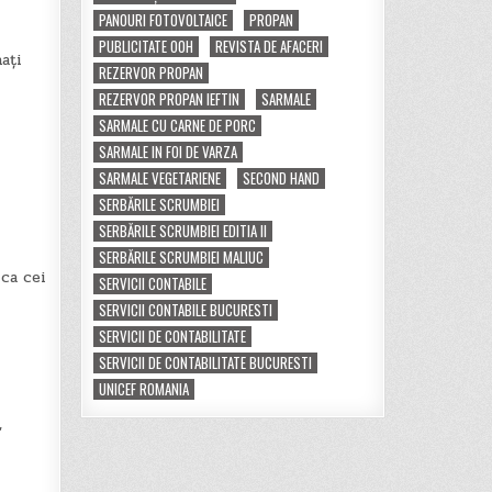
PANOURI FOTOVOLTAICE
PROPAN
PUBLICITATE OOH
REVISTA DE AFACERI
ați
REZERVOR PROPAN
REZERVOR PROPAN IEFTIN
SARMALE
SARMALE CU CARNE DE PORC
SARMALE IN FOI DE VARZA
SARMALE VEGETARIENE
SECOND HAND
SERBĂRILE SCRUMBIEI
SERBĂRILE SCRUMBIEI EDITIA II
SERBĂRILE SCRUMBIEI MALIUC
 ca cei
SERVICII CONTABILE
SERVICII CONTABILE BUCURESTI
SERVICII DE CONTABILITATE
SERVICII DE CONTABILITATE BUCURESTI
UNICEF ROMANIA
,