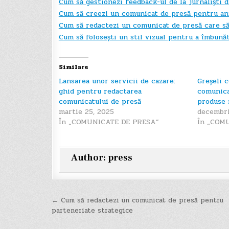
Cum să gestionezi feedback-ul de la jurnaliști
Cum să creezi un comunicat de presă pentru anu
Cum să redactezi un comunicat de presă care să
Cum să folosești un stil vizual pentru a îmbună
Similare
Lansarea unor servicii de cazare:
Greșeli 
ghid pentru redactarea
comunica
comunicatului de presă
produse 
martie 25, 2025
decembri
În „COMUNICATE DE PRESA”
În „COM
Author:
press
Navigare
← Cum să redactezi un comunicat de presă pentru
parteneriate strategice
în