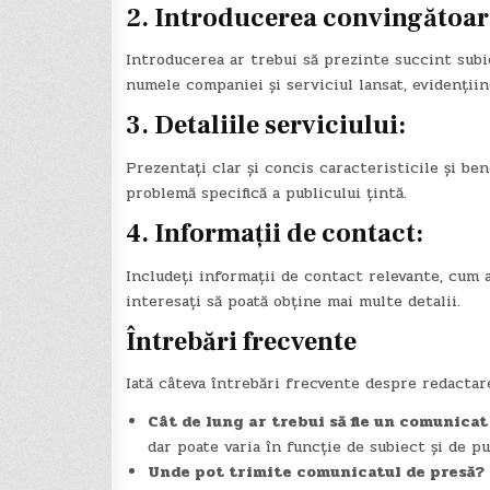
2. Introducerea convingătoar
Introducerea ar trebui să prezinte succint subi
numele companiei și serviciul lansat, evidențiind
3. Detaliile serviciului:
Prezentați clar și concis caracteristicile și ben
problemă specifică a publicului țintă.
4. Informații de contact:
Includeți informații de contact relevante, cum a
interesați să poată obține mai multe detalii.
Întrebări frecvente
Iată câteva întrebări frecvente despre redactar
Cât de lung ar trebui să fie un comunicat
dar poate varia în funcție de subiect și de pu
Unde pot trimite comunicatul de presă?