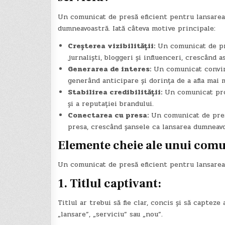
Un comunicat de presă eficient pentru lansarea
dumneavoastră. Iată câteva motive principale:
Creșterea vizibilității:
Un comunicat de pre
jurnaliști, bloggeri și influenceri, crescând a
Generarea de interes:
Un comunicat conving
generând anticipare și dorința de a afla mai 
Stabilirea credibilității:
Un comunicat profe
și a reputației brandului.
Conectarea cu presa:
Un comunicat de presă
presa, crescând șansele ca lansarea dumneavo
Elemente cheie ale unui comun
Un comunicat de presă eficient pentru lansarea
1. Titlul captivant:
Titlul ar trebui să fie clar, concis și să capteze
„lansare”, „serviciu” sau „nou”.