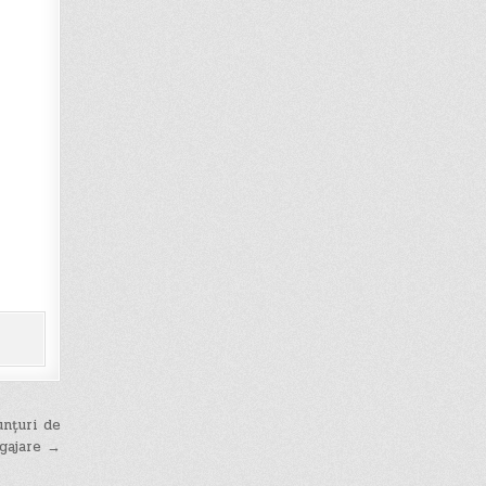
nțuri de
gajare →