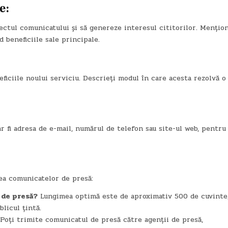
e:
ectul comunicatului și să genereze interesul cititorilor. Mențion
 beneficiile sale principale.
eficiile noului serviciu. Descrieți modul în care acesta rezolvă o
r fi adresa de e-mail, numărul de telefon sau site-ul web, pentru
ea comunicatelor de presă:
 de presă?
Lungimea optimă este de aproximativ 500 de cuvinte
blicul țintă.
Poți trimite comunicatul de presă către agenții de presă,