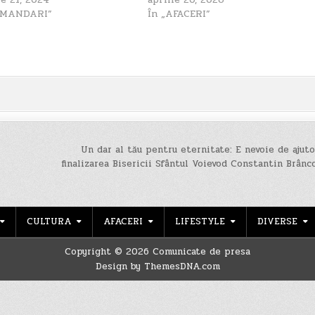
OMANDARI”
În „AFACERI”
Un dar al tău pentru eternitate: E nevoie de ajut
finalizarea Bisericii Sfântul Voievod Constantin Brân
CULTURA
AFACERI
LIFESTYLE
DIVERSE
Copyright © 2026 Comunicate de presa
Design by ThemesDNA.com