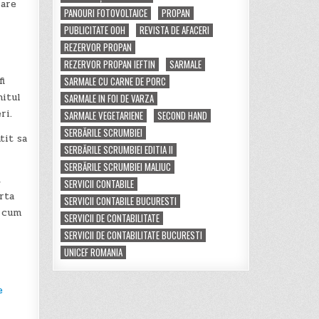
rare
PANOURI FOTOVOLTAICE
PROPAN
PUBLICITATE OOH
REVISTA DE AFACERI
REZERVOR PROPAN
REZERVOR PROPAN IEFTIN
SARMALE
fi
SARMALE CU CARNE DE PORC
nitul
SARMALE IN FOI DE VARZA
ri.
SARMALE VEGETARIENE
SECOND HAND
SERBĂRILE SCRUMBIEI
tit sa
SERBĂRILE SCRUMBIEI EDITIA II
SERBĂRILE SCRUMBIEI MALIUC
t
SERVICII CONTABILE
rta
SERVICII CONTABILE BUCURESTI
, cum
SERVICII DE CONTABILITATE
SERVICII DE CONTABILITATE BUCURESTI
UNICEF ROMANIA
e