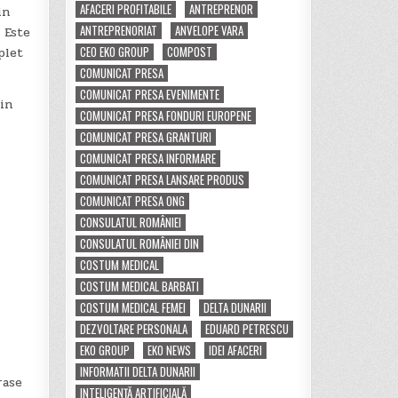
AFACERI PROFITABILE
ANTREPRENOR
in
ANTREPRENORIAT
ANVELOPE VARA
 Este
CEO EKO GROUP
COMPOST
plet
COMUNICAT PRESA
COMUNICAT PRESA EVENIMENTE
 in
COMUNICAT PRESA FONDURI EUROPENE
COMUNICAT PRESA GRANTURI
COMUNICAT PRESA INFORMARE
COMUNICAT PRESA LANSARE PRODUS
COMUNICAT PRESA ONG
CONSULATUL ROMÂNIEI
CONSULATUL ROMÂNIEI DIN
COSTUM MEDICAL
COSTUM MEDICAL BARBATI
COSTUM MEDICAL FEMEI
DELTA DUNARII
DEZVOLTARE PERSONALA
EDUARD PETRESCU
EKO GROUP
EKO NEWS
IDEI AFACERI
INFORMATII DELTA DUNARII
rase
INTELIGENȚĂ ARTIFICIALĂ