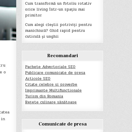
Cum transformă un fotoliu rotativ
orice living într-un spațiu mai
primitor
Cum alegi cleștii potriviți pentru
manichiură? Ghid rapid pentru
cuticulă și unghii
Recomandari
tru
Pachete Advertoriale SEO
e o
Publicare comunicate de presa
Articole SEO
Citate celebre si proverbe
Imprimante Multifunctionale
Turism din Romania
Rețete culinare sănătoase
tatea
 in
Comunicate de presa