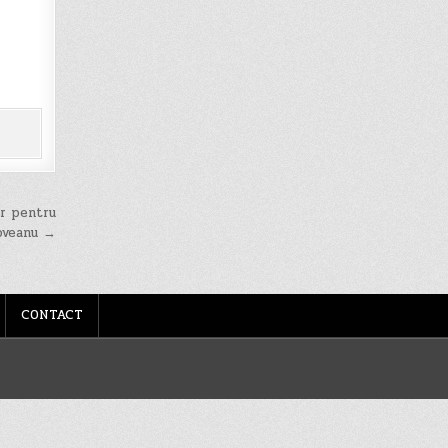
or pentru
coveanu →
CONTACT