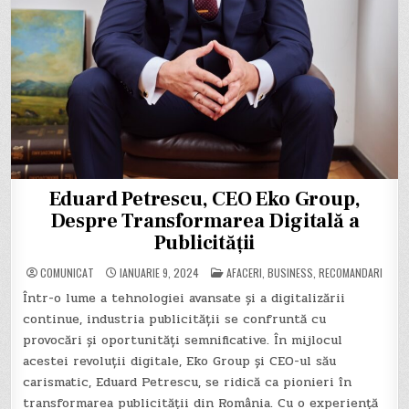
Eduard Petrescu, CEO Eko Group,
Despre Transformarea Digitală a
Publicității
POSTED
COMUNICAT
IANUARIE 9, 2024
AFACERI
,
BUSINESS
,
RECOMANDARI
IN
Într-o lume a tehnologiei avansate și a digitalizării
continue, industria publicității se confruntă cu
provocări și oportunități semnificative. În mijlocul
acestei revoluții digitale, Eko Group și CEO-ul său
carismatic, Eduard Petrescu, se ridică ca pionieri în
transformarea publicității din România. Cu o experiență