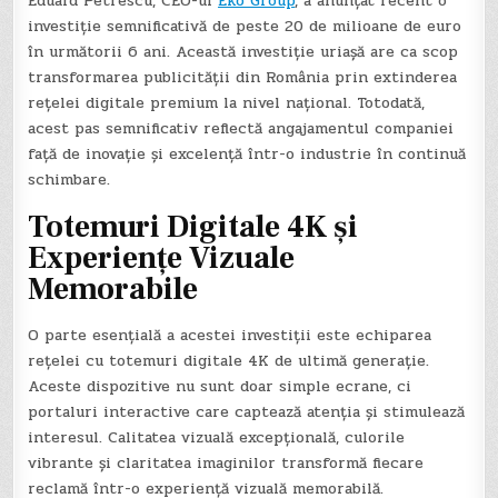
Eduard Petrescu, CEO-ul
Eko Group
, a anunțat recent o
investiție semnificativă de peste 20 de milioane de euro
în următorii 6 ani. Această investiție uriașă are ca scop
transformarea publicității din România prin extinderea
rețelei digitale premium la nivel național. Totodată,
acest pas semnificativ reflectă angajamentul companiei
față de inovație și excelență într-o industrie în continuă
schimbare.
Totemuri Digitale 4K și
Experiențe Vizuale
Memorabile
O parte esențială a acestei investiții este echiparea
rețelei cu totemuri digitale 4K de ultimă generație.
Aceste dispozitive nu sunt doar simple ecrane, ci
portaluri interactive care captează atenția și stimulează
interesul. Calitatea vizuală excepțională, culorile
vibrante și claritatea imaginilor transformă fiecare
reclamă într-o experiență vizuală memorabilă.