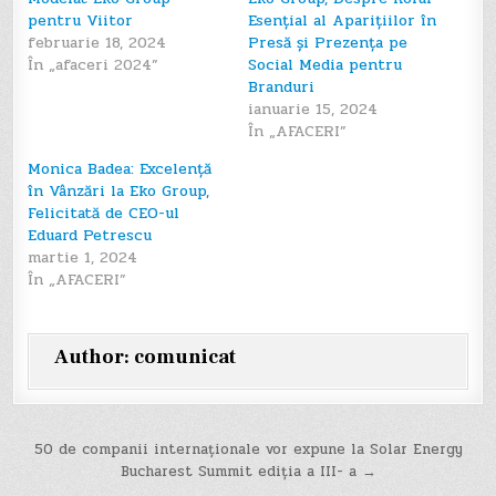
pentru Viitor
Esențial al Aparițiilor în
februarie 18, 2024
Presă și Prezența pe
În „afaceri 2024”
Social Media pentru
Branduri
ianuarie 15, 2024
În „AFACERI”
Monica Badea: Excelență
în Vânzări la Eko Group,
Felicitată de CEO-ul
Eduard Petrescu
martie 1, 2024
În „AFACERI”
Author:
comunicat
Navigare
50 de companii internaționale vor expune la Solar Energy
Bucharest Summit ediția a III- a →
în