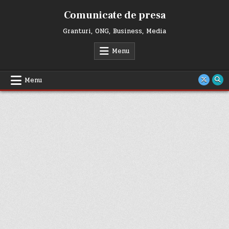
Skip
Comunicate de presa
to
content
Granturi, ONG, Business, Media
Menu
Menu