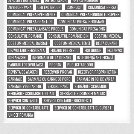
ANVELOPE VARA
CEO EKO GROUP
COMPOST
COMUNICAT PRESA
COMUNICAT PRESA EVENIMENTE
COMUNICAT PRESA FONDURI EUROPENE
COMUNICAT PRESA GRANTURI
COMUNICAT PRESA INFORMARE
COMUNICAT PRESA LANSARE PRODUS
COMUNICAT PRESA ONG
CONSULATUL ROMÂNIEI
CONSULATUL ROMÂNIEI DIN
COSTUM MEDICAL
COSTUM MEDICAL BARBATI
COSTUM MEDICAL FEMEI
DELTA DUNARII
DEZVOLTARE PERSONALA
EDUARD PETRESCU
EKO GROUP
EKO NEWS
IDEI AFACERI
INFORMATII DELTA DUNARII
INTELIGENȚĂ ARTIFICIALĂ
PANOURI FOTOVOLTAICE
PROPAN
PUBLICITATE OOH
REVISTA DE AFACERI
REZERVOR PROPAN
REZERVOR PROPAN IEFTIN
SARMALE
SARMALE CU CARNE DE PORC
SARMALE IN FOI DE VARZA
SARMALE VEGETARIENE
SECOND HAND
SERBĂRILE SCRUMBIEI
SERBĂRILE SCRUMBIEI EDITIA II
SERBĂRILE SCRUMBIEI MALIUC
SERVICII CONTABILE
SERVICII CONTABILE BUCURESTI
SERVICII DE CONTABILITATE
SERVICII DE CONTABILITATE BUCURESTI
UNICEF ROMANIA