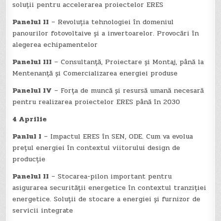
soluții pentru accelerarea proiectelor ERES
Panelul II
– Revoluția tehnologiei în domeniul
panourilor fotovoltaive și a invertoarelor. Provocări în
alegerea echipamentelor
Panelul III
– Consultanță, Proiectare și Montaj, până la
Mentenanță și Comercializarea energiei produse
Panelul IV
– Forța de muncă și resursă umană necesară
pentru realizarea proiectelor ERES până în 2030
4 Aprilie
Panlul I
– Impactul ERES în SEN, ODE. Cum va evolua
prețul energiei în contextul viitorului design de
producție
Panelul II
– Stocarea-pilon important pentru
asigurarea securității energetice în contextul tranziției
energetice. Soluții de stocare a energiei și furnizor de
servicii integrate