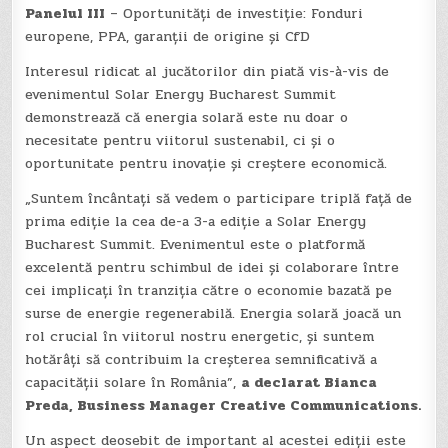
Panelul III
– Oportunități de investiție: Fonduri
europene, PPA, garanții de origine și CfD
Interesul ridicat al jucătorilor din piată vis-à-vis de
evenimentul Solar Energy Bucharest Summit
demonstrează că energia solară este nu doar o
necesitate pentru viitorul sustenabil, ci și o
oportunitate pentru inovație și creștere economică.
„Suntem încântați să vedem o participare triplă față de
prima ediție la cea de-a 3-a ediție a Solar Energy
Bucharest Summit. Evenimentul este o platformă
excelentă pentru schimbul de idei și colaborare între
cei implicați în tranziția către o economie bazată pe
surse de energie regenerabilă. Energia solară joacă un
rol crucial în viitorul nostru energetic, și suntem
hotărâți să contribuim la creșterea semnificativă a
capacității solare în România”,
a declarat Bianca
Preda,
B
usiness
M
anager Creative Communications.
Un aspect deosebit de important al acestei ediții este