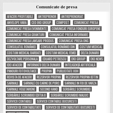
Comunicate de presa
AFACERI PROFITABILE
ANTREPRENOR
ANTREPRENORIAT
ANVELOPE VARA
CEO EKO GROUP
COMPOST
COMUNICAT PRESA
COMUNICAT PRESA EVENIMENTE
COMUNICAT PRESA FONDURI EUROPENE
COMUNICAT PRESA GRANTURI
COMUNICAT PRESA INFORMARE
COMUNICAT PRESA LANSARE PRODUS
COMUNICAT PRESA ONG
CONSULATUL ROMÂNIEI
CONSULATUL ROMÂNIEI DIN
COSTUM MEDICAL
COSTUM MEDICAL BARBATI
COSTUM MEDICAL FEMEI
DELTA DUNARII
DEZVOLTARE PERSONALA
EDUARD PETRESCU
EKO GROUP
EKO NEWS
IDEI AFACERI
INFORMATII DELTA DUNARII
INTELIGENȚĂ ARTIFICIALĂ
PANOURI FOTOVOLTAICE
PROPAN
PUBLICITATE OOH
REVISTA DE AFACERI
REZERVOR PROPAN
REZERVOR PROPAN IEFTIN
SARMALE
SARMALE CU CARNE DE PORC
SARMALE IN FOI DE VARZA
SARMALE VEGETARIENE
SECOND HAND
SERBĂRILE SCRUMBIEI
SERBĂRILE SCRUMBIEI EDITIA II
SERBĂRILE SCRUMBIEI MALIUC
SERVICII CONTABILE
SERVICII CONTABILE BUCURESTI
SERVICII DE CONTABILITATE
SERVICII DE CONTABILITATE BUCURESTI