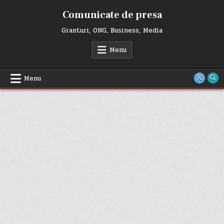
Skip
Comunicate de presa
to
content
Granturi, ONG, Business, Media
Menu
Menu