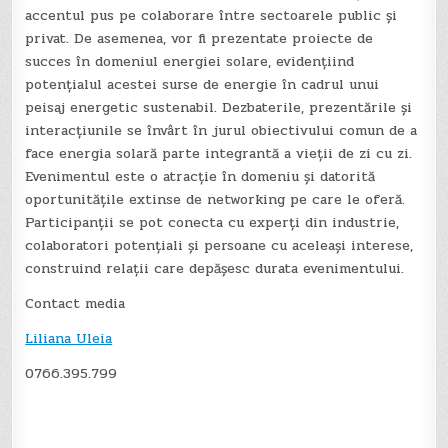
accentul pus pe colaborare între sectoarele public și
privat. De asemenea, vor fi prezentate proiecte de
succes în domeniul energiei solare, evidențiind
potențialul acestei surse de energie în cadrul unui
peisaj energetic sustenabil. Dezbaterile, prezentările și
interacțiunile se învârt în jurul obiectivului comun de a
face energia solară parte integrantă a vieții de zi cu zi.
Evenimentul este o atracție în domeniu și datorită
oportunitățile extinse de networking pe care le oferă.
Participanții se pot conecta cu experți din industrie,
colaboratori potențiali și persoane cu aceleași interese,
construind relații care depășesc durata evenimentului.
Contact media
Liliana Uleia
0766.395.799
Navigare
în