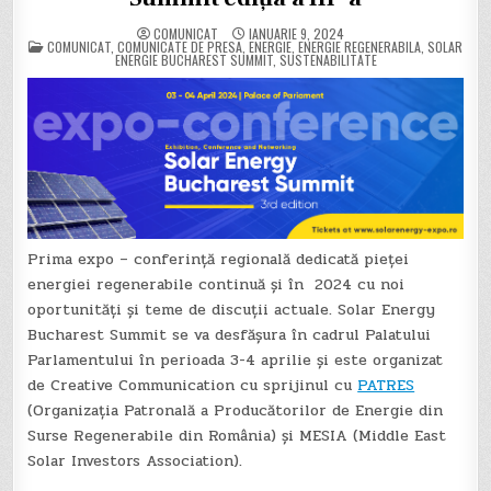
COMUNICAT
IANUARIE 9, 2024
POSTED
COMUNICAT
,
COMUNICATE DE PRESA
,
ENERGIE
,
ENERGIE REGENERABILA
,
SOLAR
IN
ENERGIE BUCHAREST SUMMIT
,
SUSTENABILITATE
Prima expo – conferință regională dedicată pieței
energiei regenerabile continuă și în 2024 cu noi
oportunități și teme de discuții actuale. Solar Energy
Bucharest Summit se va desfășura în cadrul Palatului
Parlamentului în perioada 3-4 aprilie și este organizat
de Creative Communication cu sprijinul cu
PATRES
(Organizaţia Patronală a Producătorilor de Energie din
Surse Regenerabile din România) și MESIA (Middle East
Solar Investors Association).