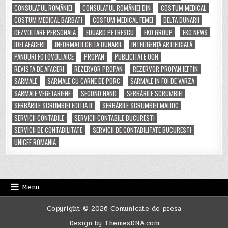
CONSULATUL ROMÂNIEI
CONSULATUL ROMÂNIEI DIN
COSTUM MEDICAL
COSTUM MEDICAL BARBATI
COSTUM MEDICAL FEMEI
DELTA DUNARII
DEZVOLTARE PERSONALA
EDUARD PETRESCU
EKO GROUP
EKO NEWS
IDEI AFACERI
INFORMATII DELTA DUNARII
INTELIGENȚĂ ARTIFICIALĂ
PANOURI FOTOVOLTAICE
PROPAN
PUBLICITATE OOH
REVISTA DE AFACERI
REZERVOR PROPAN
REZERVOR PROPAN IEFTIN
SARMALE
SARMALE CU CARNE DE PORC
SARMALE IN FOI DE VARZA
SARMALE VEGETARIENE
SECOND HAND
SERBĂRILE SCRUMBIEI
SERBĂRILE SCRUMBIEI EDITIA II
SERBĂRILE SCRUMBIEI MALIUC
SERVICII CONTABILE
SERVICII CONTABILE BUCURESTI
SERVICII DE CONTABILITATE
SERVICII DE CONTABILITATE BUCURESTI
UNICEF ROMANIA
Menu
Copyright © 2026 Comunicate de presa
Design by ThemesDNA.com