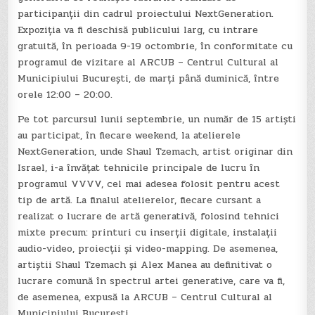
participanții din cadrul proiectului NextGeneration.
Expoziția va fi deschisă publicului larg, cu intrare
gratuită, în perioada 9-19 octombrie, în conformitate cu
programul de vizitare al ARCUB – Centrul Cultural al
Municipiului București, de marți până duminică, între
orele 12:00 – 20:00.
Pe tot parcursul lunii septembrie, un număr de 15 artiști
au participat, în fiecare weekend, la atelierele
NextGeneration, unde Shaul Tzemach, artist originar din
Israel, i-a învățat tehnicile principale de lucru în
programul VVVV, cel mai adesea folosit pentru acest
tip de artă. La finalul atelierelor, fiecare cursant a
realizat o lucrare de artă generativă, folosind tehnici
mixte precum: printuri cu inserții digitale, instalații
audio-video, proiecții și video-mapping. De asemenea,
artiștii Shaul Tzemach și Alex Manea au definitivat o
lucrare comună în spectrul artei generative, care va fi,
de asemenea, expusă la ARCUB – Centrul Cultural al
Municipiului București.