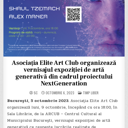
Asociația Elite Art Club organizează
vernisajul expoziției de artă
generativă din cadrul proiectului
NextGeneration
POSTED
SC
OCTOMBRIE 6, 2023
TIMP LIBER
IN
București, 5 octombrie 2023.
Asociația Elite Art Club
organizează luni, 9 octombrie, începând cu ora 18:00, în
Sala Librărie, de la ARCUB – Centrul Cultural al
Municipiului București, vernisajul expoziției de artă
generativă ce reunește lucrările realizate de