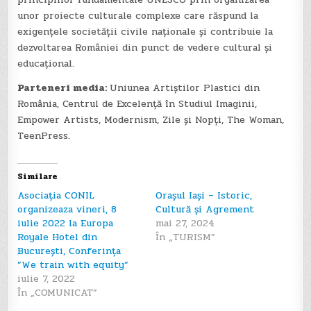
unor proiecte culturale complexe care răspund la
exigențele societății civile naționale și contribuie la
dezvoltarea României din punct de vedere cultural și
educațional.
Parteneri media:
Uniunea Artiștilor Plastici din
România, Centrul de Excelență în Studiul Imaginii,
Empower Artists, Modernism, Zile și Nopți, The Woman,
TeenPress.
Similare
Asociația CONIL
Orașul Iași – Istoric,
organizeaza vineri, 8
Cultură și Agrement
iulie 2022 la Europa
mai 27, 2024
Royale Hotel din
În „TURISM”
București, Conferința
”We train with equity”
iulie 7, 2022
În „COMUNICAT”