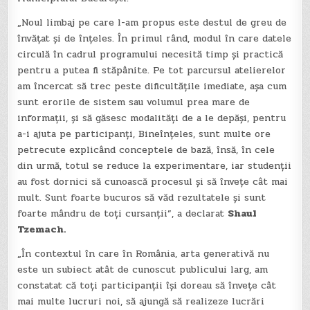
„Noul limbaj pe care l-am propus este destul de greu de
învățat și de înțeles. În primul rând, modul în care datele
circulă în cadrul programului necesită timp și practică
pentru a putea fi stăpânite. Pe tot parcursul atelierelor
am încercat să trec peste dificultățile imediate, așa cum
sunt erorile de sistem sau volumul prea mare de
informații, și să găsesc modalități de a le depăși, pentru
a-i ajuta pe participanți, Bineînțeles, sunt multe ore
petrecute explicând conceptele de bază, însă, în cele
din urmă, totul se reduce la experimentare, iar studenții
au fost dornici să cunoască procesul și să învețe cât mai
mult. Sunt foarte bucuros să văd rezultatele și sunt
foarte mândru de toți cursanții”, a declarat
Shaul
Tzemach.
„În contextul în care în România, arta generativă nu
este un subiect atât de cunoscut publicului larg, am
constatat că toți participanții își doreau să învețe cât
mai multe lucruri noi, să ajungă să realizeze lucrări